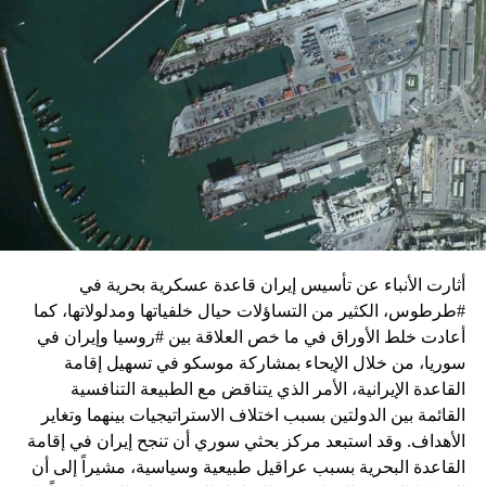
زيارة تأتي في إطار الجهود الدبلوماسية المكثفة التي تبذلها
واشنطن للدفع بالمفاوضات والتوصل إلى اتفاق لوقف لإطلاق
النار في غزة.
ويبدو أن نتنياهو استبق زيارة بلينكن لإسرائيل بالتأكيد على أن
الضغوط يجب أن تتوجه إلى حماس، وليس على حكومته.
كما وقال بيان من مكتب نتنياهو إنه مصر على بقاء القوات
الإسرائيلية في محور فيلادلفيا “لمنع الإرهابيين من إعادة
التسلح”.
أثارت الأنباء عن تأسيس إيران قاعدة عسكرية بحرية في
وفي هذا السياق، قال الكاتب والباحث السياسي الفلسطيني
#طرطوس، الكثير من التساؤلات حيال خلفياتها ومدلولاتها، كما
جمال زقوت في حديث لـ”سكاي نيوز عربية”:
أعادت خلط الأوراق في ما خص العلاقة بين #روسيا وإيران في
سوريا، من خلال الإيحاء بمشاركة موسكو في تسهيل إقامة
حماس ليست عقبة في المفاوضات وأي حديث من هذا
القاعدة الإيرانية، الأمر الذي يتناقض مع الطبيعة التنافسية
القبيل تجني على الموقف الفلسطيني.
القائمة بين الدولتين بسبب اختلاف الاستراتيجيات بينهما وتغاير
المعضلة الأساسية هي أن نتنياهو يعرض المجتمع
الأهداف. وقد استبعد مركز بحثي سوري أن تنجح إيران في إقامة
الإسرائيلي والمنطقة للخطر.
القاعدة البحرية بسبب عراقيل طبيعية وسياسية، مشيراً إلى أن