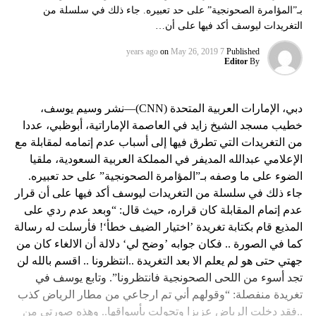
بـ”المؤامرة الصحونجية” على حد تعبيره. جاء ذلك في سلسلة من
التغريدات ليوسف أكد فيها على أن…
on
May 26, 2019
7 years ago
Published
Editor
By
دبي، الإمارات العربية المتحدة (CNN)—نشر وسيم يوسف،
خطيب مسجد الشيخ زايد في العاصمة الإماراتية، أبوظبي، عددا
من التغريدات التي تطرق فيها إلى أسباب عدم إتمامه لمقابلة مع
الإعلامي عبدالله المديفر في المملكة العربية السعودية، ملقيا
الضوء على ما وصفه بـ”المؤامرة الصحونجية” على حد تعبيره.
جاء ذلك في سلسلة من التغريدات ليوسف أكد فيها على أن قرار
عدم إتمام المقابلة كان قراره، حيث قال: “وبعد عدم ردي على
المذيع قام بكتابة تغريدة ’اختيار الضيف خطأ‘! فأرسلت له رسالة
كما في الصورة .. فكان جوابه ’وضح لي‘ دلالة أن الالغاء كان من
جهتي حتى هو لم يعلم الا بعد التغريدة ..انتظرونا .. اقسم بالله لن
تجد أسوء من اللحى الصحونجية فانتظرونا”. وتابع يوسف في
تغريدة منفصلة: “وقولهم أني تم ارجاعي من مطار الرياض كذب
..فقد دخلت الرياض عزيزا وتجولت بأسواقها.. وهذه صورتي من