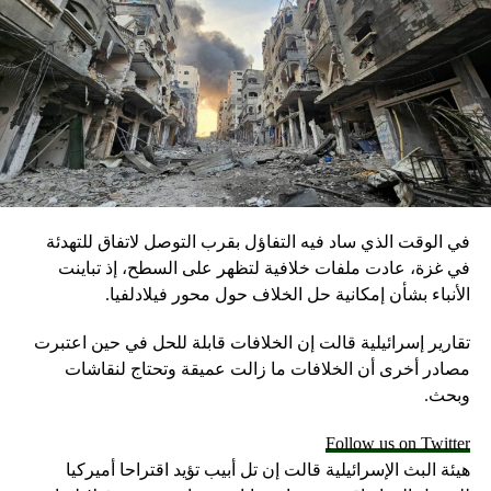
RELATED TOPICS:
UP NEX
يران تنفي تصريحات مسؤول كويتي عن المفاوضات مع
مريكا
DON'T MISS
أدرعي لنصرالله بعد حديث موازين الردع ضد إسرائيل: ما
تجامل نفسك
في الوقت الذي ساد فيه التفاؤل بقرب التوصل لاتفاق للتهدئة
في غزة، عادت ملفات خلافية لتظهر على السطح، إذ تباينت
الأنباء بشأن إمكانية حل الخلاف حول محور فيلادلفيا.
تقارير إسرائيلية قالت إن الخلافات قابلة للحل في حين اعتبرت
مصادر أخرى أن الخلافات ما زالت عميقة وتحتاج لنقاشات
وبحث.
Follow us on Twitter
هيئة البث الإسرائيلية قالت إن تل أبيب تؤيد اقتراحا أميركيا