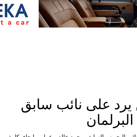
 يرد على نائب سابق
البرلمان
ية المتحدة (CNN) – استنكر النائب البحريني السابق، محمد خالد بوعمار، ما جاء بكلمة