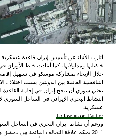
أو أربع سنوات.
الجدية تقتضي أن يجري توافق على حكومة و
الأمن الإسرائيلي يقول أنه لا يوجد سبب أمني لل
SkyNewsArabia
أثارت الأنباء عن تأسيس إيران قاعدة عسكرية
خلفياتها ومدلولاتها، كما أعادت خلط الأوراق 
خلال الإيحاء بمشاركة موسكو في تسهيل إقامة ال
التنافسية القائمة بين الدولتين بسبب اختلاف الا
بحثي سوري أن تنجح إيران في إقامة القاعدة ا
النشاط البحري الإيراني في الساحل السوري لاي
عسكرية.
Follow us on Twitter
ورغم أن نشاط إيران البحري في الساحل السور
2011 بحكم علاقة التحالف القائمة بين دمشق