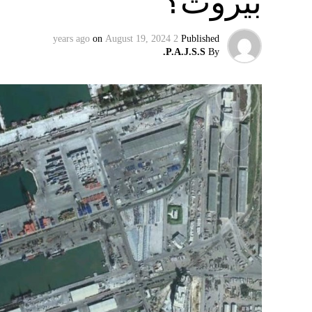
بيروت؟
ويبدو أن نتنياهو استبق زيارة بلينكن لإسرائيل
on
August 19, 2024
2 years ago
Published
وليس على حكومته.
P.A.J.S.S.
By
كما وقال بيان من مكتب نتنياهو إنه مصر على بقا
الإرهابيين من إعادة التسلح”.
وفي هذا السياق، قال الكاتب والباحث السيا
عربية”:
حماس ليست عقبة في المفاوضات وأي حديث م
المعضلة الأساسية هي أن نتنياهو يعرض المجت
حماس وافقت على الإطار الرئيسي الذي قدمه 
حماس تدرك أن وقف إطلاق النار مصلحة لفل
برنامج نتنياهو لا يريد السلام في المنطقة، 
حماس منذ ديسمبر قدمت لمصر رأيا يقول إنها 