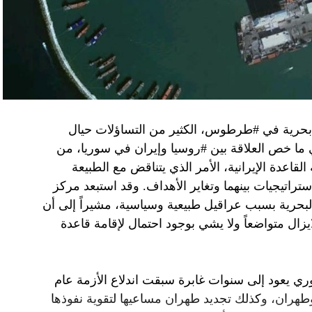
فاق وطني.
تواجد في محوار فيلادلفيا، ونتنياهو لا يريد الإصغاء.
 بحرية في #طرطوس، الكثير من التساؤلات حيال
في ما خص العلاقة بين #روسيا وإيران في سوريا، من
قاعدة الإيرانية، الأمر الذي يتناقض مع الطبيعة
ستراتيجيات بينهما وتغاير الأهداف. وقد استبعد مركز
لبحرية بسبب عراقيل طبيعية وسياسية، مشيراً إلى أن
زال متواضعاً ولا يشي بوجود احتمال لإقامة قاعدة
ي يعود إلى سنوات غابرة سبقت اندلاع الأزمة عام
 وطهران، وكذلك تجديد طهران مساعيها لتقوية نفوذها