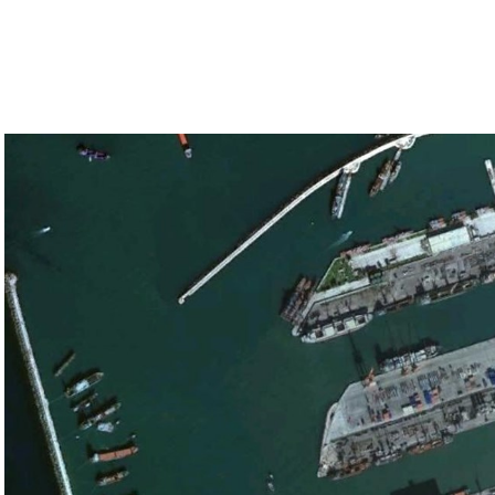
 بالتأكيد على أن الضغوط يجب أن تتوجه إلى حماس،
ء القوات الإسرائيلية في محور فيلادلفيا “لمنع
سي الفلسطيني جمال زقوت في حديث لـ”سكاي نيوز
ن هذا القبيل تجني على الموقف الفلسطيني.
مع الإسرائيلي والمنطقة للخطر.
جو بايدن وقالت إنها وافقت على تصورات يوليو.
سطين والمنطقة.
وهو من سمح ببقاء حماس في الحكم.
مستعدة لحكومة وفاق وطني تمهيدا لإجراء انتخابات بعد ثلاث