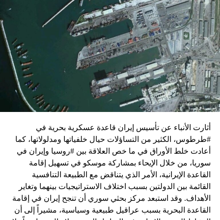
زيارة تأتي في إطار الجهود الدبلوماسية المكثفة التي تبذلها
واشنطن للدفع بالمفاوضات والتوصل إلى اتفاق لوقف لإطلاق
النار في غزة.
ويبدو أن نتنياهو استبق زيارة بلينكن لإسرائيل بالتأكيد على أن
الضغوط يجب أن تتوجه إلى حماس، وليس على حكومته.
كما وقال بيان من مكتب نتنياهو إنه مصر على بقاء القوات
الإسرائيلية في محور فيلادلفيا “لمنع الإرهابيين من إعادة
التسلح”.
أثارت الأنباء عن تأسيس إيران قاعدة عسكرية بحرية في
وفي هذا السياق، قال الكاتب والباحث السياسي الفلسطيني
#طرطوس، الكثير من التساؤلات حيال خلفياتها ومدلولاتها، كما
جمال زقوت في حديث لـ”سكاي نيوز عربية”:
أعادت خلط الأوراق في ما خص العلاقة بين #روسيا وإيران في
سوريا، من خلال الإيحاء بمشاركة موسكو في تسهيل إقامة
حماس ليست عقبة في المفاوضات وأي حديث من هذا
القاعدة الإيرانية، الأمر الذي يتناقض مع الطبيعة التنافسية
القبيل تجني على الموقف الفلسطيني.
القائمة بين الدولتين بسبب اختلاف الاستراتيجيات بينهما وتغاير
المعضلة الأساسية هي أن نتنياهو يعرض المجتمع
الأهداف. وقد استبعد مركز بحثي سوري أن تنجح إيران في إقامة
الإسرائيلي والمنطقة للخطر.
القاعدة البحرية بسبب عراقيل طبيعية وسياسية، مشيراً إلى أن