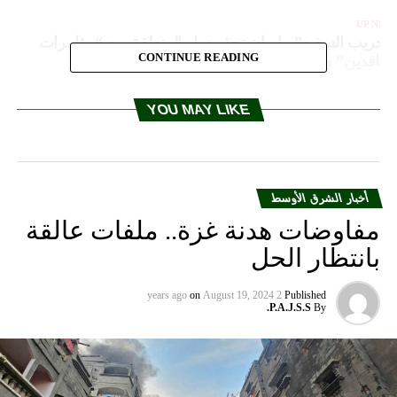
UP NEX
تخريب السفن”.. إيران تحذر دول المنطقة من “مؤامرات
CONTINUE READING
لحاقدين” والعناصر الأجنبية
DON'T MISS
بعد أن تكفل ولي العهد بعلاجه.. نقل الطفل اليمني المصاب
YOU MAY LIKE
بورم خبيث إلى الرياض
أخبار الشرق الأوسط
مفاوضات هدنة غزة.. ملفات عالقة
بانتظار الحل
on
August 19, 2024
2 years ago
Published
P.A.J.S.S.
By