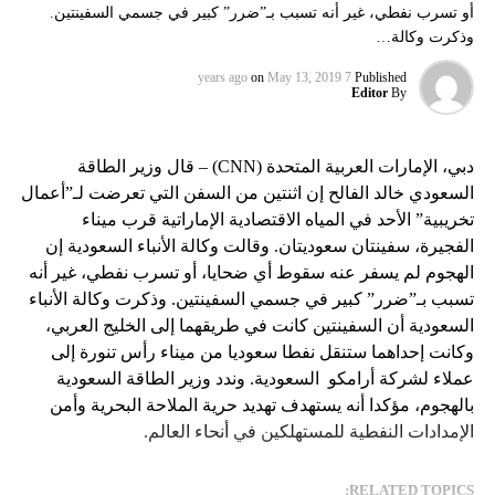
أو تسرب نفطي، غير أنه تسبب بـ”ضرر” كبير في جسمي السفينتين.
وذكرت وكالة…
on
May 13, 2019
7 years ago
Published
Editor
By
دبي، الإمارات العربية المتحدة (CNN) – قال وزير الطاقة
السعودي خالد الفالح إن اثنتين من السفن التي تعرضت لـ”أعمال
تخريبية” الأحد في المياه الاقتصادية الإماراتية قرب ميناء
الفجيرة، سفينتان سعوديتان. وقالت وكالة الأنباء السعودية إن
الهجوم لم يسفر عنه سقوط أي ضحايا، أو تسرب نفطي، غير أنه
تسبب بـ”ضرر” كبير في جسمي السفينتين. وذكرت وكالة الأنباء
السعودية أن السفينتين كانت في طريقهما إلى الخليج العربي،
وكانت إحداهما ستنقل نفطا سعوديا من ميناء رأس تنورة إلى
عملاء لشركة أرامكو السعودية. وندد وزير الطاقة السعودية
بالهجوم، مؤكدا أنه يستهدف تهديد حرية الملاحة البحرية وأمن
الإمدادات النفطية للمستهلكين في أنحاء العالم.
RELATED TOPICS: