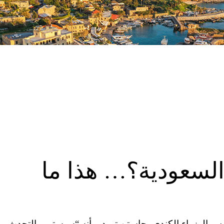
السعودية؟… هذا ما
ت المتحدة الأمريكية (CNN)– تعهد رئيس الوزراء الكندي، جاستن ترودو، أنه “سيستمر بالتحدث