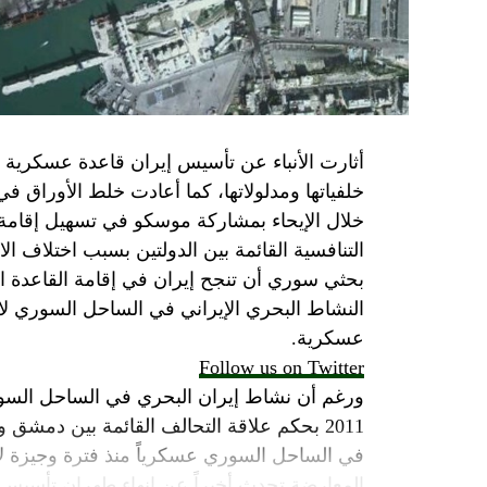
الجدية تقتضي أن يجري توافق على حكومة و
الأمن الإسرائيلي يقول أنه لا يوجد سبب أمني لل
SkyNewsArabia
أثارت الأنباء عن تأسيس إيران قاعدة عسكرية
خلفياتها ومدلولاتها، كما أعادت خلط الأوراق 
خلال الإيحاء بمشاركة موسكو في تسهيل إقامة ال
التنافسية القائمة بين الدولتين بسبب اختلاف الا
بحثي سوري أن تنجح إيران في إقامة القاعدة ا
النشاط البحري الإيراني في الساحل السوري لاي
عسكرية.
Follow us on Twitter
ورغم أن نشاط إيران البحري في الساحل السور
2011 بحكم علاقة التحالف القائمة بين دمشق
في الساحل السوري عسكرياً منذ فترة وجيزة لا 
المعارضة تحدث أخيراً عن إنهاء طهران تأسيس