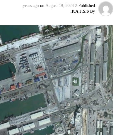
ويبدو أن نتنياهو استبق زيارة بلينكن لإسرائيل
on
August 19, 2024
2 years ago
Published
وليس على حكومته.
P.A.J.S.S.
By
كما وقال بيان من مكتب نتنياهو إنه مصر على بقا
الإرهابيين من إعادة التسلح”.
وفي هذا السياق، قال الكاتب والباحث السيا
عربية”:
حماس ليست عقبة في المفاوضات وأي حديث م
المعضلة الأساسية هي أن نتنياهو يعرض المجت
حماس وافقت على الإطار الرئيسي الذي قدمه 
حماس تدرك أن وقف إطلاق النار مصلحة لفل
برنامج نتنياهو لا يريد السلام في المنطقة، 
حماس منذ ديسمبر قدمت لمصر رأيا يقول إنها 
أو أربع سنوات.