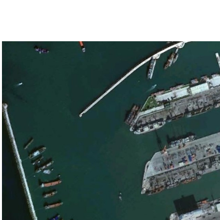
 بالتأكيد على أن الضغوط يجب أن تتوجه إلى حماس،
ء القوات الإسرائيلية في محور فيلادلفيا “لمنع
سي الفلسطيني جمال زقوت في حديث لـ”سكاي نيوز
ن هذا القبيل تجني على الموقف الفلسطيني.
مع الإسرائيلي والمنطقة للخطر.
جو بايدن وقالت إنها وافقت على تصورات يوليو.
سطين والمنطقة.
وهو من سمح ببقاء حماس في الحكم.
مستعدة لحكومة وفاق وطني تمهيدا لإجراء انتخابات بعد ثلاث