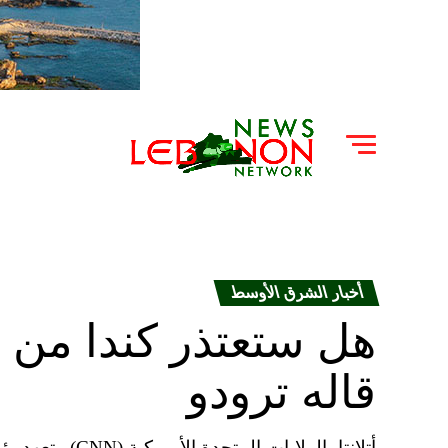
أخبار الشرق الأوسط
هل ستعتذر كندا من 
قاله ترودو
أتلانتا، الولايا