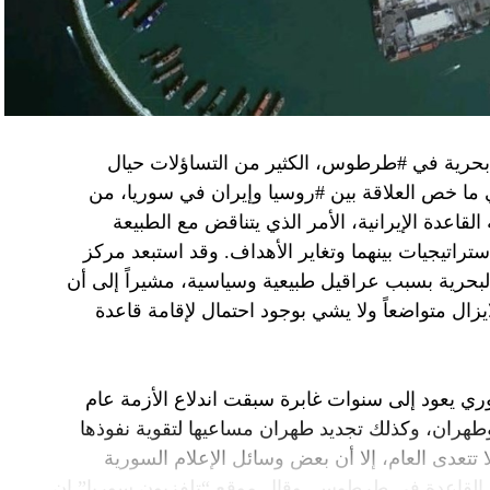
فاق وطني.
تواجد في محوار فيلادلفيا، ونتنياهو لا يريد الإصغاء.
 بحرية في #طرطوس، الكثير من التساؤلات حيال
في ما خص العلاقة بين #روسيا وإيران في سوريا، من
قاعدة الإيرانية، الأمر الذي يتناقض مع الطبيعة
ستراتيجيات بينهما وتغاير الأهداف. وقد استبعد مركز
لبحرية بسبب عراقيل طبيعية وسياسية، مشيراً إلى أن
زال متواضعاً ولا يشي بوجود احتمال لإقامة قاعدة
ي يعود إلى سنوات غابرة سبقت اندلاع الأزمة عام
 وطهران، وكذلك تجديد طهران مساعيها لتقوية نفوذها
تتعدى العام، إلا أن بعض وسائل الإعلام السورية
 القاعدة في طرطوس. وقال موقع “تلفزيون سوريا” إن