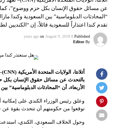
عن مسائل حقوق الإنسان بكل حزم ووضوح”، كما أكد 
“المحادثات الدبلوماسية” بين السعودية وكندا ماز
تقدم كندا اعتذاراً للسعودية قائلاً، إن “الكنديين ل
on
August 9, 2018
8 years ago
Published
Editor
By
أتلانتا، الولايات المتحدة الأمريكية (
CNN
)–
بالتحدث عن مسائل حقوق الإنسان بكل حزم
الأربعاء، أن “المحادثات الدبلوماسية” بي
وعلق رئيس الوزراء الكندي على إمكانية أن ت
توقعوا من حكومتهم أن تتحدث بقوة عن حاج
وحول الخلاف السعودي، الكندي، استدعت 