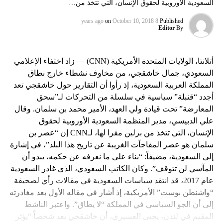
السعودية الأوروبية لحقوق الإنسان، التي تتخذ من…
on
October 10, 2018
8 years ago
Published
Editor
By
أتلانتا، الولايات المتحدة الأمريكية (CNN) — زاد اختفاء الإعلامي
السعودي، جمال خاشقجي، من مخاوف نشطاء خارج نطاق
المملكة العربية السعودية، إذ رأوا أن التقارير حول خاشقجي تعد
أجدد “قنبلة” سياسية في سلسلة من التحركات لـ”سحق
المعارضة” تحت قيادة ولي العهد، الأمير محمد بن سلمان. وقال
علي الدبيسي، مدير المنظمة السعودية الأوروبية لحقوق
الإنسان، التي تتخذ من برلين مقرا لها، لـCNN إن “عصر بن
سلمان هو عصر المفاجآت الغريبة عن تاريخ هذا البلد”، في إشارة
إلى السعودية، مضيفاً: “بناء على ما نعرفه عن حكمه، يبدو أن
المآسي لن تتوقف”. وكان الكاتب السعودي، الذي غادر السعودية
عام 2017، قد انتقد سياسات السعودية في مقالات رأي لصحيفة
“واشنطن بوست” الأمريكية، إذ أشار في مقاله الأول بعد مغادرته
إلى أن الجو السياسي في المملكة “لا يطاق”. واعتبر الناشط
المقيم في لندن، يحيى العسيري، أن خاشقجي يعد شخصاً “يؤثر