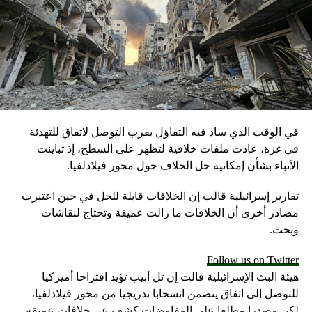
RELATED TOPICS:
UP NEX
يديو يظهر لحظة دخول خاشقجي إلى القنصلية السعودية
اسطنبول
DON'T MISS
عبدالخالق عبدالله يكتب لـCNN: جمال خاشقجي الذي
في الوقت الذي ساد فيه التفاؤل بقرب التوصل لاتفاق للتهدئة
أعرفه
في غزة، عادت ملفات خلافية لتظهر على السطح، إذ تباينت
الأنباء بشأن إمكانية حل الخلاف حول محور فيلادلفيا.
تقارير إسرائيلية قالت إن الخلافات قابلة للحل في حين اعتبرت
مصادر أخرى أن الخلافات ما زالت عميقة وتحتاج لنقاشات
وبحث.
Follow us on Twitter
هيئة البث الإسرائيلية قالت إن تل أبيب تؤيد اقتراحا أميركيا
للتوصل إلى اتفاق يتضمن انسحابا تدريجيا من محور فيلادلفيا،
لكن مصدرا مطلعا على المفاوضات كشف عن خلافات عميقة