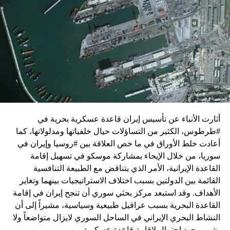
واشنطن للدفع بالمفاوضات والتوصل إلى اتفاق لوقف لإطلاق
النار في غزة.
ويبدو أن نتنياهو استبق زيارة بلينكن لإسرائيل بالتأكيد على أن
الضغوط يجب أن تتوجه إلى حماس، وليس على حكومته.
كما وقال بيان من مكتب نتنياهو إنه مصر على بقاء القوات
الإسرائيلية في محور فيلادلفيا “لمنع الإرهابيين من إعادة
التسلح”.
أثارت الأنباء عن تأسيس إيران قاعدة عسكرية بحرية في
وفي هذا السياق، قال الكاتب والباحث السياسي الفلسطيني
#طرطوس، الكثير من التساؤلات حيال خلفياتها ومدلولاتها، كما
جمال زقوت في حديث لـ”سكاي نيوز عربية”:
أعادت خلط الأوراق في ما خص العلاقة بين #روسيا وإيران في
سوريا، من خلال الإيحاء بمشاركة موسكو في تسهيل إقامة
حماس ليست عقبة في المفاوضات وأي حديث من هذا
القاعدة الإيرانية، الأمر الذي يتناقض مع الطبيعة التنافسية
القبيل تجني على الموقف الفلسطيني.
القائمة بين الدولتين بسبب اختلاف الاستراتيجيات بينهما وتغاير
المعضلة الأساسية هي أن نتنياهو يعرض المجتمع
الأهداف. وقد استبعد مركز بحثي سوري أن تنجح إيران في إقامة
الإسرائيلي والمنطقة للخطر.
القاعدة البحرية بسبب عراقيل طبيعية وسياسية، مشيراً إلى أن
النشاط البحري الإيراني في الساحل السوري لايزال متواضعاً ولا
حماس وافقت على الإطار الرئيسي الذي قدمه جو بايدن
يشي بوجود احتمال لإقامة قاعدة عسكرية.