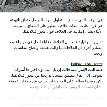
في الوقت الذي ساد فيه التفاؤل بقرب التوصل لاتفاق للتهدئة
في غزة، عادت ملفات خلافية لتظهر على السطح، إذ تباينت
الأنباء بشأن إمكانية حل الخلاف حول محور فيلادلفيا.
تقارير إسرائيلية قالت إن الخلافات قابلة للحل في حين اعتبرت
مصادر أخرى أن الخلافات ما زالت عميقة وتحتاج لنقاشات
وبحث.
Follow us on Twitter
هيئة البث الإسرائيلية قالت إن تل أبيب تؤيد اقتراحا أميركيا
للتوصل إلى اتفاق يتضمن انسحابا تدريجيا من محور فيلادلفيا،
لكن مصدرا مطلعا على المفاوضات كشف عن خلافات عميقة
بشأن انسحاب الجيش الإسرائيلي من قطاع غزة.
وكشف موقع “واللا” الإسرائيلي أن الحكومة أصدرت تعليماتها
إلى الجيش لزيادة حدة القتال في قطاع غزة، من أجل تحسين