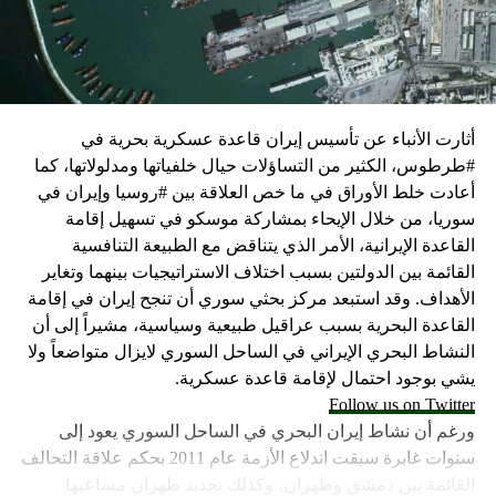
كما وقال بيان من مكتب نتنياهو إنه مصر على بقاء القوات
الإسرائيلية في محور فيلادلفيا “لمنع الإرهابيين من إعادة
التسلح”.
أثارت الأنباء عن تأسيس إيران قاعدة عسكرية بحرية في
وفي هذا السياق، قال الكاتب والباحث السياسي الفلسطيني
#طرطوس، الكثير من التساؤلات حيال خلفياتها ومدلولاتها، كما
جمال زقوت في حديث لـ”سكاي نيوز عربية”:
أعادت خلط الأوراق في ما خص العلاقة بين #روسيا وإيران في
سوريا، من خلال الإيحاء بمشاركة موسكو في تسهيل إقامة
حماس ليست عقبة في المفاوضات وأي حديث من هذا
القاعدة الإيرانية، الأمر الذي يتناقض مع الطبيعة التنافسية
القبيل تجني على الموقف الفلسطيني.
القائمة بين الدولتين بسبب اختلاف الاستراتيجيات بينهما وتغاير
المعضلة الأساسية هي أن نتنياهو يعرض المجتمع
الأهداف. وقد استبعد مركز بحثي سوري أن تنجح إيران في إقامة
الإسرائيلي والمنطقة للخطر.
القاعدة البحرية بسبب عراقيل طبيعية وسياسية، مشيراً إلى أن
النشاط البحري الإيراني في الساحل السوري لايزال متواضعاً ولا
حماس وافقت على الإطار الرئيسي الذي قدمه جو بايدن
يشي بوجود احتمال لإقامة قاعدة عسكرية.
وقالت إنها وافقت على تصورات يوليو.
Follow us on Twitter
حماس تدرك أن وقف إطلاق النار مصلحة لفلسطين
ورغم أن نشاط إيران البحري في الساحل السوري يعود إلى
والمنطقة.
سنوات غابرة سبقت اندلاع الأزمة عام 2011 بحكم علاقة التحالف
برنامج نتنياهو لا يريد السلام في المنطقة، وهو من سمح
القائمة بين دمشق وطهران، وكذلك تجديد طهران مساعيها