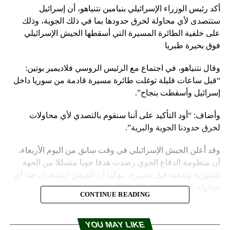
أكد رئيس الوزراء الإسرائيلي بنيامين نتنياهو، أن إسرائيل
ستتصدى لأي محاولة لخرق حدودها بما في ذلك الجوية، وذلك
على خلفية الطائرة المسيرة التي أسقطها الجيش الإسرائيلي
فوق بحيرة طبريا
وقال نتنياهو، في اجتماع مع الرئيس الروسي فلاديمير بوتين:
“قبل ساعات قليلة توغلت طائرة مسيرة قادمة من سوريا داخل
إسرائيل وأسقطت بنجاح”.
وأضاف: “أود التأكيد على أننا سنقوم بالتصدي لأي محاولات
لخرق حدودنا الجوية والبرية”.
وقد أعلن الجيش الإسرائيلي في وقت سابق من اليوم الأربعاء،
أن منظومة الدفاع الجوي رصدت هدفا جويا متسللا من الجهة
السورية وتابعته قبل تدميره، مؤكدا أن الجيش “سيتحرك ضد أي
محاولة للمساس بأمن الإسرائيليين، حسب قوله.
CONTINUE READING
المصدر: وكالات
YOU MAY LIKE