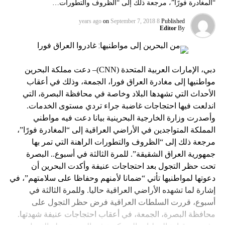
“المغادرة فورًا”، مرجعة ذلك إلى “الظروف والتطورات…
on
September 7, 2018
8 years ago
Published
Editor
By
دبي، الإمارات العربية المتحدة (CNN)– دعت مملكة البحرين
مواطنيها إلى مغادرة العراق فورا، الجمعة، وذلك في أعقاب
الأحداث التي تشهدها البلاد وخاصة في محافظة البصرة، التي
اندلعت فيها احتجاجات غاضبة جراء تردي مستوى الخدمات.
وأصدرت وزارة الخارجية البحرينية بيانا دعت فيه مواطني
المملكة المتواجدين في الأراضي العراقية إلى “المغادرة فورًا”،
مرجعة ذلك إلى “الظروف والتطورات الراهنة التي تمر بها
جمهورية العراق الشقيقة”. للمرة الثالثة في أسبوع.. البصرة
تحت حظر التجول بعد احتجاجات عنيفة وأكدت البحرين أن
دعوتها لمواطنيها تأتي “ضمانا لأمنهم وحفاظا على سلامتهم”، في
إشارة لما تشهده الأراضي العراقية حاليا. وللمرة الثالثة في
أسبوع، قررت السلطات العراقية فرض حظر التجول على
محافظة البصرة، الجمعة، في أعقاب احتجاجات عنيفة شهدتها.