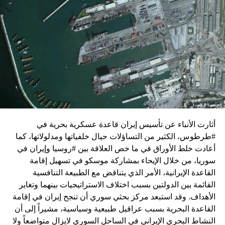
زيارة تأتي في إطار الجهود الدبلوماسية المكثفة التي تبذلها
واشنطن للدفع بالمفاوضات والتوصل إلى اتفاق لوقف لإطلاق
النار في غزة.
ويبدو أن نتنياهو استبق زيارة بلينكن لإسرائيل بالتأكيد على أن
الضغوط يجب أن تتوجه إلى حماس، وليس على حكومته.
كما وقال بيان من مكتب نتنياهو إنه مصر على بقاء القوات
الإسرائيلية في محور فيلادلفيا “لمنع الإرهابيين من إعادة
التسلح”.
أثارت الأنباء عن تأسيس إيران قاعدة عسكرية بحرية في
وفي هذا السياق، قال الكاتب والباحث السياسي الفلسطيني
#طرطوس، الكثير من التساؤلات حيال خلفياتها ومدلولاتها، كما
جمال زقوت في حديث لـ”سكاي نيوز عربية”:
أعادت خلط الأوراق في ما خص العلاقة بين #روسيا وإيران في
سوريا، من خلال الإيحاء بمشاركة موسكو في تسهيل إقامة
حماس ليست عقبة في المفاوضات وأي حديث من هذا
القاعدة الإيرانية، الأمر الذي يتناقض مع الطبيعة التنافسية
القبيل تجني على الموقف الفلسطيني.
القائمة بين الدولتين بسبب اختلاف الاستراتيجيات بينهما وتغاير
المعضلة الأساسية هي أن نتنياهو يعرض المجتمع
الأهداف. وقد استبعد مركز بحثي سوري أن تنجح إيران في إقامة
الإسرائيلي والمنطقة للخطر.
القاعدة البحرية بسبب عراقيل طبيعية وسياسية، مشيراً إلى أن
النشاط البحري الإيراني في الساحل السوري لايزال متواضعاً ولا
حماس وافقت على الإطار الرئيسي الذي قدمه جو بايدن