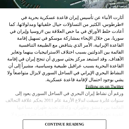
التسلح”.
أثارت الأنباء عن تأسيس إيران قاعدة عسكرية بحرية في
وفي هذا السياق، قال الكاتب والباحث السياسي الفلسطيني
#طرطوس، الكثير من التساؤلات حيال خلفياتها ومدلولاتها، كما
جمال زقوت في حديث لـ”سكاي نيوز عربية”:
أعادت خلط الأوراق في ما خص العلاقة بين #روسيا وإيران في
سوريا، من خلال الإيحاء بمشاركة موسكو في تسهيل إقامة
حماس ليست عقبة في المفاوضات وأي حديث من هذا
القاعدة الإيرانية، الأمر الذي يتناقض مع الطبيعة التنافسية
القبيل تجني على الموقف الفلسطيني.
القائمة بين الدولتين بسبب اختلاف الاستراتيجيات بينهما وتغاير
المعضلة الأساسية هي أن نتنياهو يعرض المجتمع
الأهداف. وقد استبعد مركز بحثي سوري أن تنجح إيران في إقامة
الإسرائيلي والمنطقة للخطر.
القاعدة البحرية بسبب عراقيل طبيعية وسياسية، مشيراً إلى أن
النشاط البحري الإيراني في الساحل السوري لايزال متواضعاً ولا
حماس وافقت على الإطار الرئيسي الذي قدمه جو بايدن
يشي بوجود احتمال لإقامة قاعدة عسكرية.
وقالت إنها وافقت على تصورات يوليو.
Follow us on Twitter
حماس تدرك أن وقف إطلاق النار مصلحة لفلسطين
ورغم أن نشاط إيران البحري في الساحل السوري يعود إلى
والمنطقة.
سنوات غابرة سبقت اندلاع الأزمة عام 2011 بحكم علاقة التحالف
برنامج نتنياهو لا يريد السلام في المنطقة، وهو من سمح
القائمة بين دمشق وطهران، وكذلك تجديد طهران مساعيها
ببقاء حماس في الحكم.
لتقوية نفوذها في الساحل السوري عسكرياً منذ فترة وجيزة لا
تتعدى العام، إلا أن بعض وسائل الإعلام السورية المعارضة تحدث
حماس منذ ديسمبر قدمت لمصر رأيا يقول إنها مستعدة
CONTINUE READING
أخيراً عن إنهاء طهران تأسيس القاعدة في طرطوس. وقال