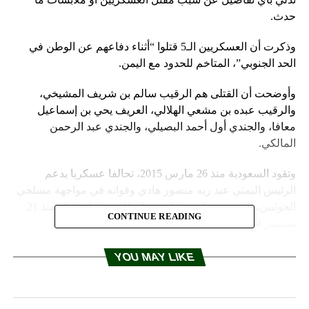
حدث.
وذكرت أن العسكريين الـ5 قتلوا “أثناء دفاعهم عن الوطن في
الحد الجنوبي”، المتاخم للحدود مع اليمن.
وأوضحت أن القتلى هم الرقيب سالم بن شريف المشيخي،
والرقيب عبده بن مشعي الهلالي، العريف يحي بن إسماعيل
معافا، والجندي أول أحمد البصيلي، والجندي عبد الرحمن
المالكي.
وتقود السعودية منذ 26 مارس 2015، تحالفا عسكريا يدعم
الرئيس اليمني عبد ربه منصور هادي وقواته في مواجهة مسلحي
الحوثيين، الذين يسيطرون على محافظات، بينها صنعاء منذ 21
CONTINUE READING
سبتمبر 2014.
المصدر: وكالات
YOU MAY LIKE
RELATED TOPICS: