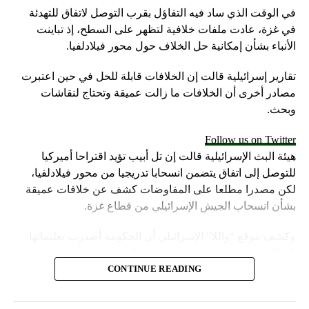
في الوقت الذي ساد فيه التفاؤل بقرب التوصل لاتفاق للتهدئة
في غزة، عادت ملفات خلافية لتظهر على السطح، إذ تباينت
الأنباء بشأن إمكانية حل الخلاف حول محور فيلادلفيا.
تقارير إسرائيلية قالت إن الخلافات قابلة للحل في حين اعتبرت
مصادر أخرى أن الخلافات ما زالت عميقة وتحتاج لنقاشات
وبحث.
Follow us on Twitter
هيئة البث الإسرائيلية قالت إن تل أبيب تؤيد اقتراحا أميركيا
للتوصل إلى اتفاق يتضمن انسحابا تدريجيا من محور فيلادلفيا،
لكن مصدرا مطلعا على المفاوضات كشف عن خلافات عميقة
بشأن انسحاب الجيش الإسرائيلي من قطاع غزة.
وكشف موقع “واللا” الإسرائيلي أن الحكومة أصدرت تعليماتها
إلى الجيش لزيادة حدة القتال في قطاع غزة، من أجل تحسين
موقف إسرائيل في محادثات الهدنة.
CONTINUE READING
وأشارت مصادر الموقع الإسرائيلي إلى أن المؤسسة الأمنية تقدّر