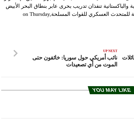
ة والباكستانية تنفذان تدريب بحرى عابر بنطاق البحر الأبيض
المتوسط ……Posted by ‎الصفحة الرسمية للمتحدث العسكري للقوات المسلحة‎ on Thursday,
UP NEXT
ائلات
نائب أمريكي حول سوريا: خائفون حتى
الموت من أي تصعيدات
YOU MAY LIKE