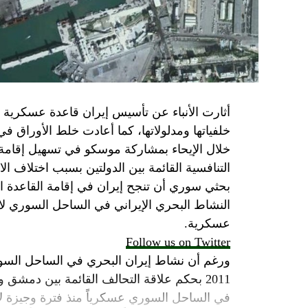
الجدية تقتضي أن يجري توافق على حكومة و
الأمن الإسرائيلي يقول أنه لا يوجد سبب أمني لل
SkyNewsArabia
أثارت الأنباء عن تأسيس إيران قاعدة عسكرية
خلفياتها ومدلولاتها، كما أعادت خلط الأوراق 
خلال الإيحاء بمشاركة موسكو في تسهيل إقامة ال
التنافسية القائمة بين الدولتين بسبب اختلاف الا
بحثي سوري أن تنجح إيران في إقامة القاعدة ا
النشاط البحري الإيراني في الساحل السوري لاي
عسكرية.
Follow us on Twitter
ورغم أن نشاط إيران البحري في الساحل السور
2011 بحكم علاقة التحالف القائمة بين دمشق
في الساحل السوري عسكرياً منذ فترة وجيزة لا 