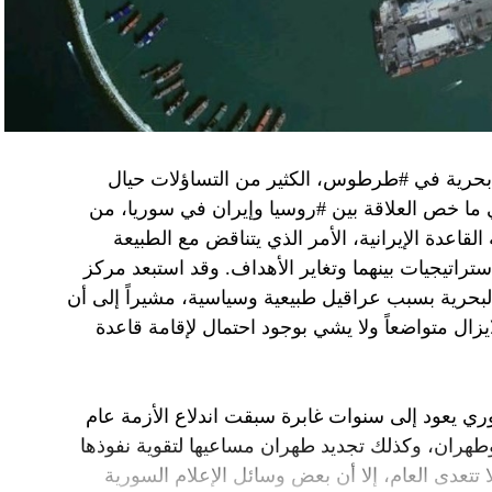
فاق وطني.
تواجد في محوار فيلادلفيا، ونتنياهو لا يريد الإصغاء.
 بحرية في #طرطوس، الكثير من التساؤلات حيال
في ما خص العلاقة بين #روسيا وإيران في سوريا، من
قاعدة الإيرانية، الأمر الذي يتناقض مع الطبيعة
ستراتيجيات بينهما وتغاير الأهداف. وقد استبعد مركز
لبحرية بسبب عراقيل طبيعية وسياسية، مشيراً إلى أن
زال متواضعاً ولا يشي بوجود احتمال لإقامة قاعدة
ي يعود إلى سنوات غابرة سبقت اندلاع الأزمة عام
 وطهران، وكذلك تجديد طهران مساعيها لتقوية نفوذها
تتعدى العام، إلا أن بعض وسائل الإعلام السورية