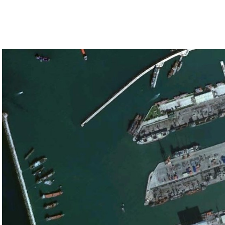
 بالتأكيد على أن الضغوط يجب أن تتوجه إلى حماس،
ء القوات الإسرائيلية في محور فيلادلفيا “لمنع
سي الفلسطيني جمال زقوت في حديث لـ”سكاي نيوز
ن هذا القبيل تجني على الموقف الفلسطيني.
مع الإسرائيلي والمنطقة للخطر.
جو بايدن وقالت إنها وافقت على تصورات يوليو.
سطين والمنطقة.
وهو من سمح ببقاء حماس في الحكم.
مستعدة لحكومة وفاق وطني تمهيدا لإجراء انتخابات بعد ثلاث