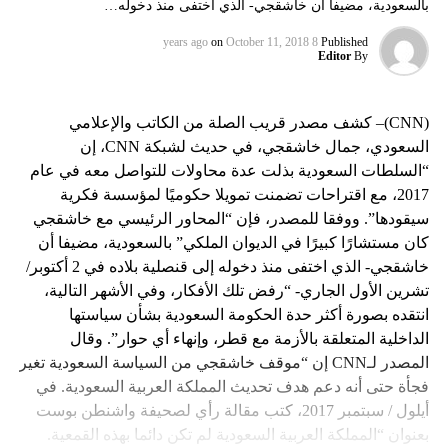
بالسعودية، مضيفا أن خاشقجي- الذي اختفى منذ دخوله…
on
October 11, 2018
8 years ago
Published
Editor
By
(CNN)– كشف مصدر قريب الصلة من الكاتب والإعلامي
السعودي، جمال خاشقجي، في حديث لشبكة CNN، إن
“السلطات السعودية بذلت عدة محاولات للتواصل معه في عام
2017، مع اقتراحات تضمنت تمويلا حكوميًا لمؤسسة فكرية
سيقودها”. ووفقا للمصدر، فإن “المحاور الرئيسي مع خاشقجي
كان مستشارًا كبيرًا في الديوان الملكي” بالسعودية، مضيفا أن
خاشقجي- الذي اختفى منذ دخوله إلى قنصلية بلاده في 2 أكتوبر/
تشرين الأول الجاري- “رفض تلك الأفكار، وفي الأشهر التالية،
انتقده بصورة أكثر حدة الحكومة السعودية بشأن سياستها
الداخلية المتعلقة بالأزمة مع قطر، وإنهاء أي حوار”. وقال
المصدر لـCNN إن “موقف خاشقجي من السياسة السعودية تغير
فجأة حتى أنه دعم هدف تحديث المملكة العربية السعودية. في
أيلول / سبتمبر 2017، كتب مقالة رأي لصحيفة واشنطن بوست
بعنوان “المملكة العربية السعودية لم تكن دائما بهذه القمعية.