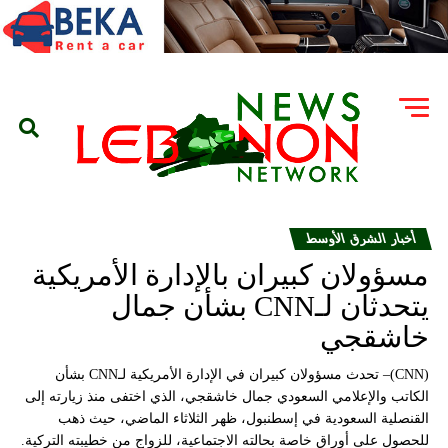
أخبار الشرق الأوسط
مسؤولان كبيران بالإدارة الأمريكية
يتحدثان لـCNN بشأن جمال
خاشقجي
(CNN)– تحدث مسؤولان كبيران في الإدارة الأمريكية لـCNN بشأن
الكاتب والإعلامي السعودي جمال خاشقجي، الذي اختفى منذ زيارته إلى
القنصلية السعودية في إسطنبول، ظهر الثلاثاء الماضي، حيث ذهب
للحصول على أوراق خاصة بحالته الاجتماعية، للزواج من خطيبته التركية.