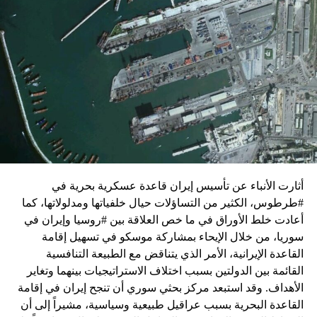
زيارة تأتي في إطار الجهود الدبلوماسية المكثفة التي تبذلها
واشنطن للدفع بالمفاوضات والتوصل إلى اتفاق لوقف لإطلاق
النار في غزة.
ويبدو أن نتنياهو استبق زيارة بلينكن لإسرائيل بالتأكيد على أن
الضغوط يجب أن تتوجه إلى حماس، وليس على حكومته.
كما وقال بيان من مكتب نتنياهو إنه مصر على بقاء القوات
الإسرائيلية في محور فيلادلفيا “لمنع الإرهابيين من إعادة
التسلح”.
أثارت الأنباء عن تأسيس إيران قاعدة عسكرية بحرية في
وفي هذا السياق، قال الكاتب والباحث السياسي الفلسطيني
#طرطوس، الكثير من التساؤلات حيال خلفياتها ومدلولاتها، كما
جمال زقوت في حديث لـ”سكاي نيوز عربية”:
أعادت خلط الأوراق في ما خص العلاقة بين #روسيا وإيران في
سوريا، من خلال الإيحاء بمشاركة موسكو في تسهيل إقامة
حماس ليست عقبة في المفاوضات وأي حديث من هذا
القاعدة الإيرانية، الأمر الذي يتناقض مع الطبيعة التنافسية
القبيل تجني على الموقف الفلسطيني.
القائمة بين الدولتين بسبب اختلاف الاستراتيجيات بينهما وتغاير
المعضلة الأساسية هي أن نتنياهو يعرض المجتمع
الأهداف. وقد استبعد مركز بحثي سوري أن تنجح إيران في إقامة
الإسرائيلي والمنطقة للخطر.
القاعدة البحرية بسبب عراقيل طبيعية وسياسية، مشيراً إلى أن