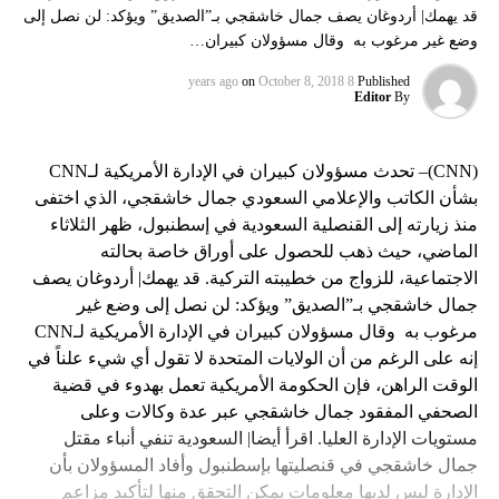
قد يهمك| أردوغان يصف جمال خاشقجي بـ”الصديق” ويؤكد: لن نصل إلى
وضع غير مرغوب به وقال مسؤولان كبيران…
on
October 8, 2018
8 years ago
Published
Editor
By
(CNN)– تحدث مسؤولان كبيران في الإدارة الأمريكية لـCNN
بشأن الكاتب والإعلامي السعودي جمال خاشقجي، الذي اختفى
منذ زيارته إلى القنصلية السعودية في إسطنبول، ظهر الثلاثاء
الماضي، حيث ذهب للحصول على أوراق خاصة بحالته
الاجتماعية، للزواج من خطيبته التركية. قد يهمك| أردوغان يصف
جمال خاشقجي بـ”الصديق” ويؤكد: لن نصل إلى وضع غير
مرغوب به وقال مسؤولان كبيران في الإدارة الأمريكية لـCNN
إنه على الرغم من أن الولايات المتحدة لا تقول أي شيء علناً في
الوقت الراهن، فإن الحكومة الأمريكية تعمل بهدوء في قضية
الصحفي المفقود جمال خاشقجي عبر عدة وكالات وعلى
مستويات الإدارة العليا. اقرأ أيضا| السعودية تنفي أنباء مقتل
جمال خاشقجي في قنصليتها بإسطنبول وأفاد المسؤولان بأن
الإدارة ليس لديها معلومات يمكن التحقق منها لتأكيد مزاعم