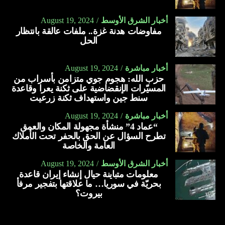
أخبار الشرق الأوسط
August 19, 2024
مفاوضات هدنة غزة.. ملفات عالقة بانتظار
الحل
أخبار مباشرة
August 19, 2024
حزب الله: هجوم جوي متزامن بأسراب من
المسيّرات الإنقضاضية على ثكنة يعرا وقاعدة
سنط جين واستهداف ثكنة زرعيت
أخبار مباشرة
August 19, 2024
“عماد 4” منشأة مجهولة المكان والعمق
تطرح السؤال عن الحق بالحفر تحت الأملاك
العامة والخاصة
أخبار الشرق الأوسط
August 19, 2024
معلومات متباينة حيال إنشاء إيران قاعدة
بحريّة في سوريا… ما علاقتها بتفجير مرفأ
بيروت؟