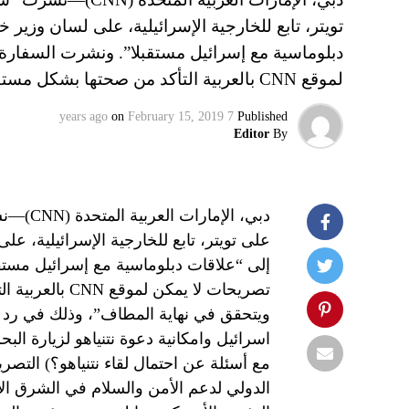
تويتر، تابع للخارجية الإسرائيلية، على لسان وزير 
دبلوماسية مع إسرائيل مستقبلا”. ونشرت السفارة 
لموقع CNN بالعربية التأكد من صحتها بشكل مستقل: “هذا سيتحقق عندما…
on
February 15, 2019
7 years ago
Published
Editor
By
دبي، ال
على تويتر، تابع للخارجية الإسرائيلية، عل
إلى “علاقات دبلوماسية مع إسرائيل مستق
تصريحات لا يمك
ويتحقق في نهاية المطاف”، وذلك في رد 
اسرائيل وامكانية دعوة نتنياهو لزيارة الب
مع أسئلة عن احتمال لقاء نتنياهو؟) التصر
الدولي لدعم الأمن والسلام في الشرق ال