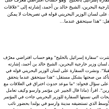
خارجية البحرين، الشيخ خالد بن أحمد، إشارته إلى “علاقات
على لسان الوزير البحريني قوله في تصريحات لا يمكن
إمارات العربية المتحدة (CNN)—نشرت “سفارة إسرائيل بالخليج” وهو حساب افتراضي معرّف
ى لسان وزير خارجية البحرين، الشيخ خالد بن أحمد، إشارته
بلا”. ونشرت السفارة على لسان الوزير البحريني قوله في
ن لموقع CNN بالعربية التأكد من صحتها بشكل مستقل: “هذا سيتحقق عندما يتحقق
على سؤال فحواه: “ما موعد حدوث اختراق في العلاقات مع
حرين”. اقرأ: (ماذا قال الجبير عن مؤتمر وارسو وكيف تعامل
يحات التي نسبتها السفارة للوزير البحريني جاءت في المؤتمر
أوسط الذي تستضيفه مدينة وارسو في بولندا بحضور نائب