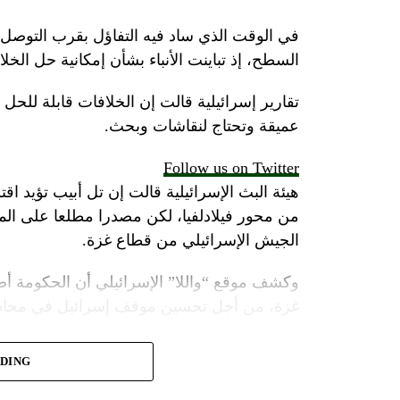
في الوقت الذي ساد فيه التفاؤل بقرب التوصل 
السطح، إذ تباينت الأنباء بشأن إمكانية حل الخل
تقارير إسرائيلية قالت إن الخلافات قابلة للح
عميقة وتحتاج لنقاشات وبحث.
Follow us on Twitter
هيئة البث الإسرائيلية قالت إن تل أبيب تؤيد اقت
من محور فيلادلفيا، لكن مصدرا مطلعا على 
الجيش الإسرائيلي من قطاع غزة.
وكشف موقع “واللا” الإسرائيلي أن الحكومة أص
غزة، من أجل تحسين موقف إسرائيل في محادثا
وأشارت مصادر الموقع الإسرائيلي إلى أن المؤسس
ADING
أنتوني بلينكن ضغوطا شديدة على حكومة نتنياهو