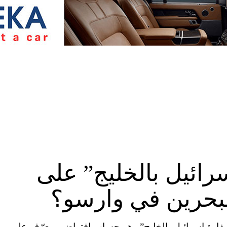
رائيل بالخليج” على
لبحرين في وارسو؟
بية المتحدة (CNN)—نشرت “سفارة إسرائيل بالخليج” وهو حساب افتراضي معرّف على