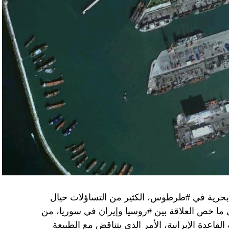
ن هذا القبيل تجني على الموقف الفلسطيني.
مع الإسرائيلي والمنطقة للخطر.
جو بايدن وقالت إنها وافقت على تصورات يوليو.
سطين والمنطقة.
وهو من سمح ببقاء حماس في الحكم.
مستعدة لحكومة وفاق وطني تمهيدا لإجراء انتخابات بعد ثلاث
فاق وطني.
تواجد في محوار فيلادلفيا، ونتنياهو لا يريد الإصغاء.
 بحرية في #طرطوس، الكثير من التساؤلات حيال
في ما خص العلاقة بين #روسيا وإيران في سوريا، من
قاعدة الإيرانية، الأمر الذي يتناقض مع الطبيعة