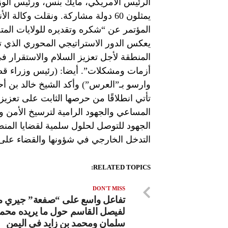
الرئيس الأمريكي، مايك بنس، ورئيس الوزا
يمثلون 60 دولة مشاركة. ونقلت وكال
المؤتمر عن “شكره وتقديره للولايات المتحد
يعكس الدور الاستراتيجي المحوري الذي ت
المنطقة لأجل تعزيز السلام والاستقرار ف
أزمات ومشكلات”. أيضا: (رئيس وزراء قط
وارسو بـ”العرس”) وأكد الشيخ خالد بن أح
تأتي انطلاقًا من حرصها الثابت على تعز
المساعي والجهود الرامية لترسيخ الأمن 
الجهود للتوصل لحلول سلمية لقضايا المن
التدخل الخارجي في شؤونها والقضاء على
RELATED TOPICS:
DON'T MISS
تفاعل واسع على “صفعة” جيري م
لفيصل القاسم حول ما يريده محمد
سلمان ومحمد بن زايد في اليمن