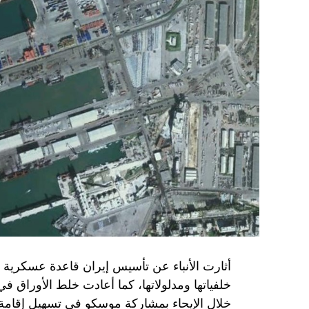
حماس ليست عقبة في المفاوضات وأي حديث م
المعضلة الأساسية هي أن نتنياهو يعرض المجت
حماس وافقت على الإطار الرئيسي الذي قدمه 
حماس تدرك أن وقف إطلاق النار مصلحة لفل
برنامج نتنياهو لا يريد السلام في المنطقة، 
حماس منذ ديسمبر قدمت لمصر رأيا يقول إنها 
أو أربع سنوات.
الجدية تقتضي أن يجري توافق على حكومة و
الأمن الإسرائيلي يقول أنه لا يوجد سبب أمني لل
SkyNewsArabia
أثارت الأنباء عن تأسيس إيران قاعدة عسكرية
خلفياتها ومدلولاتها، كما أعادت خلط الأوراق 
خلال الإيحاء بمشاركة موسكو في تسهيل إقامة ال