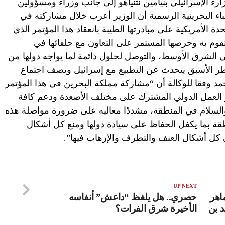
رء الإسرائيلي بنيامين نتنياهو إلى جانب وزراء ومسؤولين
ة الأنباء البحرينية الرسمية أن الوزير أعرب خلال مشاركته في
ة الأمريكية على مبادرتها الطيبة بانعقاد هذا المؤتمر الذي
قوم به وحرصها المستمر على التعاون مع حلفائها في
ي الشرق الأوسط، والتوصل لحلول دائمة لما يواجه دولها من
ر الأسبق يتحدث عن التطبيع مع إسرائيل ويصف اجتماع
مد وفقا للوكالة أن “مشاركة مملكة البحرين في هذا المؤتمر
يز العمل الدولي المشترك على مختلف الأصعدة ودعم كافة
والسلام في المنطقة، مشددًا معاليه على ضرورة مواصلة هذه
طقة بما يكفل الحفاظ على سيادة دولها ومنع كل أشكال
 كل أشكال العنف والتطرف والإرهاب فيها”.
UP NEXT
اهر
حصري.. هل يلفظ “داعش” أنفاسه
 بن
الأخيرة شرق الفرات؟