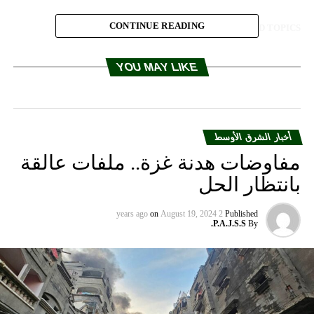
CONTINUE READING
RELATED TOPICS:
UP NEX
يديوغرافيك.. إليكم القدرات العسكرية للإمارات بالأرقام
YOU MAY LIKE
DON'T MISS
الأسد يبعث “أحر” تعازيه لإيران.. وحزب الله يتهم أمريكا
وحلفاءها بالهجوم
أخبار الشرق الأوسط
مفاوضات هدنة غزة.. ملفات عالقة
بانتظار الحل
on
August 19, 2024
2 years ago
Published
P.A.J.S.S.
By