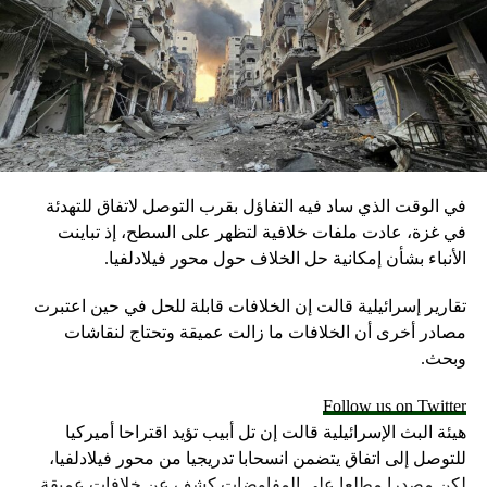
في الوقت الذي ساد فيه التفاؤل بقرب التوصل لاتفاق للتهدئة
في غزة، عادت ملفات خلافية لتظهر على السطح، إذ تباينت
الأنباء بشأن إمكانية حل الخلاف حول محور فيلادلفيا.
تقارير إسرائيلية قالت إن الخلافات قابلة للحل في حين اعتبرت
مصادر أخرى أن الخلافات ما زالت عميقة وتحتاج لنقاشات
وبحث.
Follow us on Twitter
هيئة البث الإسرائيلية قالت إن تل أبيب تؤيد اقتراحا أميركيا
للتوصل إلى اتفاق يتضمن انسحابا تدريجيا من محور فيلادلفيا،
لكن مصدرا مطلعا على المفاوضات كشف عن خلافات عميقة