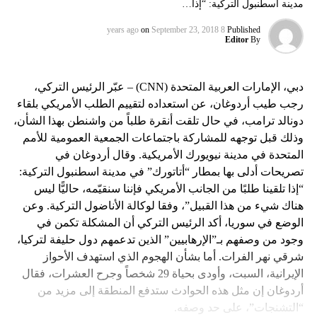
مدينة اسطنبول التركية: “إذا…
on
September 23, 2018
8 years ago
Published
Editor
By
دبي، الإمارات العربية المتحدة (CNN) – عبّر الرئيس التركي،
رجب طيب أردوغان، عن استعداده لتقييم الطلب الأمريكي بلقاء
دونالد ترامب، في حال تلقت أنقرة طلباً من واشنطن بهذا الشأن،
وذلك قبل توجهه للمشاركة باجتماعات الجمعية العمومية للأمم
المتحدة في مدينة نيويورك الأمريكية. وقال أردوغان في
تصريحات أدلى بها بمطار “أتاتورك” في مدينة اسطنبول التركية:
“إذا تلقينا طلبًا من الجانب الأمريكي فإننا سنقيّمه، حاليًّا ليس
هناك شيء من هذا القبيل”، وفقا لوكالة الأناضول التركية. وعن
الوضع في سوريا، أكد الرئيس التركي أن المشكلة تكمن في
وجود من وصفهم بـ”الإرهابيين” الذين تدعمهم دول حليفة لتركيا،
شرقي نهر الفرات. أما بشأن الهجوم الذي استهدف الأحواز
الإيرانية، السبت، وأودى بحياة 29 شخصاً وجرح العشرات، فقال
أردوغان إن مثل هذه الحوادث ستدفع المنطقة إلى مزيد من
“التشنجات”، على حد وصفه.