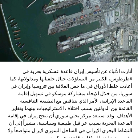
واشنطن للدفع بالمفاوضات والتوصل إلى اتفاق لوقف لإطلاق
النار في غزة.
ويبدو أن نتنياهو استبق زيارة بلينكن لإسرائيل بالتأكيد على أن
الضغوط يجب أن تتوجه إلى حماس، وليس على حكومته.
كما وقال بيان من مكتب نتنياهو إنه مصر على بقاء القوات
الإسرائيلية في محور فيلادلفيا “لمنع الإرهابيين من إعادة
التسلح”.
أثارت الأنباء عن تأسيس إيران قاعدة عسكرية بحرية في
وفي هذا السياق، قال الكاتب والباحث السياسي الفلسطيني
#طرطوس، الكثير من التساؤلات حيال خلفياتها ومدلولاتها، كما
جمال زقوت في حديث لـ”سكاي نيوز عربية”:
أعادت خلط الأوراق في ما خص العلاقة بين #روسيا وإيران في
سوريا، من خلال الإيحاء بمشاركة موسكو في تسهيل إقامة
حماس ليست عقبة في المفاوضات وأي حديث من هذا
القاعدة الإيرانية، الأمر الذي يتناقض مع الطبيعة التنافسية
القبيل تجني على الموقف الفلسطيني.
القائمة بين الدولتين بسبب اختلاف الاستراتيجيات بينهما وتغاير
المعضلة الأساسية هي أن نتنياهو يعرض المجتمع
الأهداف. وقد استبعد مركز بحثي سوري أن تنجح إيران في إقامة
الإسرائيلي والمنطقة للخطر.
القاعدة البحرية بسبب عراقيل طبيعية وسياسية، مشيراً إلى أن
النشاط البحري الإيراني في الساحل السوري لايزال متواضعاً ولا
حماس وافقت على الإطار الرئيسي الذي قدمه جو بايدن
يشي بوجود احتمال لإقامة قاعدة عسكرية.