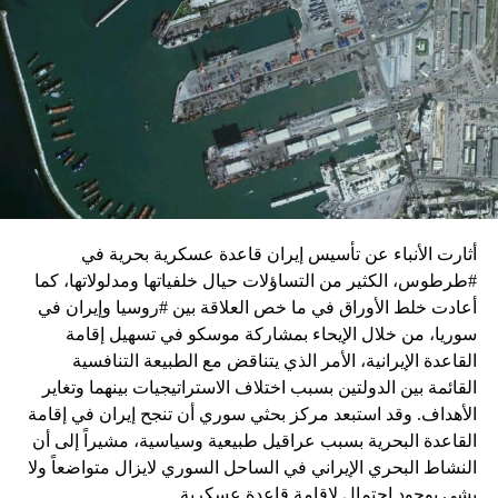
واشنطن للدفع بالمفاوضات والتوصل إلى اتفاق لوقف لإطلاق
النار في غزة.
ويبدو أن نتنياهو استبق زيارة بلينكن لإسرائيل بالتأكيد على أن
الضغوط يجب أن تتوجه إلى حماس، وليس على حكومته.
كما وقال بيان من مكتب نتنياهو إنه مصر على بقاء القوات
الإسرائيلية في محور فيلادلفيا “لمنع الإرهابيين من إعادة
التسلح”.
أثارت الأنباء عن تأسيس إيران قاعدة عسكرية بحرية في
وفي هذا السياق، قال الكاتب والباحث السياسي الفلسطيني
#طرطوس، الكثير من التساؤلات حيال خلفياتها ومدلولاتها، كما
جمال زقوت في حديث لـ”سكاي نيوز عربية”:
أعادت خلط الأوراق في ما خص العلاقة بين #روسيا وإيران في
سوريا، من خلال الإيحاء بمشاركة موسكو في تسهيل إقامة
حماس ليست عقبة في المفاوضات وأي حديث من هذا
القاعدة الإيرانية، الأمر الذي يتناقض مع الطبيعة التنافسية
القبيل تجني على الموقف الفلسطيني.
القائمة بين الدولتين بسبب اختلاف الاستراتيجيات بينهما وتغاير
المعضلة الأساسية هي أن نتنياهو يعرض المجتمع
الأهداف. وقد استبعد مركز بحثي سوري أن تنجح إيران في إقامة
الإسرائيلي والمنطقة للخطر.
القاعدة البحرية بسبب عراقيل طبيعية وسياسية، مشيراً إلى أن
النشاط البحري الإيراني في الساحل السوري لايزال متواضعاً ولا
حماس وافقت على الإطار الرئيسي الذي قدمه جو بايدن
يشي بوجود احتمال لإقامة قاعدة عسكرية.
وقالت إنها وافقت على تصورات يوليو.