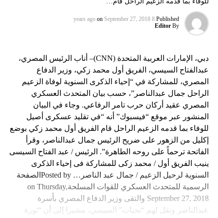
للوفاء بما قدمه الزعيم الراحل قام…
on
September 27, 2018
8 years ago
Published
Editor
By
دبي، الإمارات العربية المتحدة (CNN)– أناب الرئيس المصري،
عبدالفتاح السيسي، الفريق أول محمد زكي، وزير الدفاع
المصري، للمشاركة في “إحياء الذكرى السنوية لوفاة الزعيم
الراحل جمال عبدالناصر”، حسب بيان المتحدث العسكري
المصري عقيد أركان حرب تامر الرفاعي. وجاء في البيان
المنشور عبر موقع “فيسبوك” أنه “في تقليد عسكرى أصيل
للوفاء بما قدمه الزعيم الراحل قام الفريق أول محمد زكي بوضع
إكليل من الزهور على ضريح الرئيس جمال عبدالناصر، وقرأ
الفاتحة ترحماً على روحه الطاهرة”. الرئيس / عبد الفتاح السيسى
ينيب الفريق أول / محمد زكى للمشاركة فى إحياء الذكرى
السنوية لرحيل الزعيم / جمال عبد الناصر…Posted by ‎الصفحة
الرسمية للمتحدث العسكري للقوات المسلحة‎ on Thursday,
September 27, 2018 والتقى وزير الدفاع المصري بأسرة
عبدالناصر ونقل لهم “تحيات” السيسي، مشيرا إلى أن “ثورة