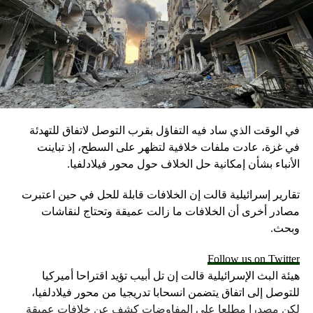
أول تعليق من تركي آل الشيخ بعد لقاء عبدالله بن زايد
في الوقت الذي ساد فيه التفاؤل بقرب التوصل لاتفاق للتهدئة
في غزة، عادت ملفات خلافية لتظهر على السطح، إذ تباينت
الأنباء بشأن إمكانية حل الخلاف حول محور فيلادلفيا.
تقارير إسرائيلية قالت إن الخلافات قابلة للحل في حين اعتبرت
مصادر أخرى أن الخلافات ما زالت عميقة وتحتاج لنقاشات
وبحث.
Follow us on Twitter
هيئة البث الإسرائيلية قالت إن تل أبيب تؤيد اقتراحا أميركيا
للتوصل إلى اتفاق يتضمن انسحابا تدريجيا من محور فيلادلفيا،
لكن مصدرا مطلعا على المفاوضات كشف عن خلافات عميقة