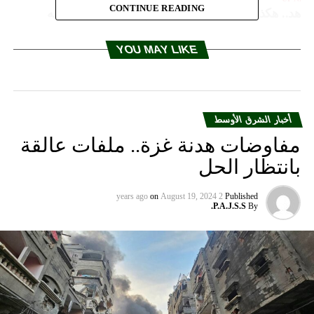
CONTINUE READING
اهد.. هكذا بدا البغدادي بعد 5 سنوات من آخر ظهور له
DON'T MISS
جاسوس بريطاني سابق يبرز لـCNN ملف “تمويل” هجوم
YOU MAY LIKE
الزلفي في السعودية
أخبار الشرق الأوسط
مفاوضات هدنة غزة.. ملفات عالقة
بانتظار الحل
on
August 19, 2024
2 years ago
Published
P.A.J.S.S.
By