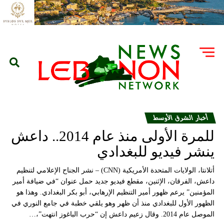
أخبار الشرق الأوسط
للمرة الأولى منذ عام 2014.. داعش
ينشر فيديو للبغدادي
أتلانتا، الولايات المتحدة الأمريكية (CNN) – نشر الجناح الإعلامي لتنظيم
داعش، الفرقان، الإثنين، مقطع فيديو جديد حمل عنوان “في ضيافة أمير
المؤمنين” يرعم ظهور أمير التنظيم الإرهابي، أبو بكر البغدادي. وهذا هو
الظهور الأول للبغدادي منذ أن ظهر وهو يلقي خطبة في جامع النوري في
الموصل عام 2014. وقال زعيم داعش إن “حرب الباغوز انتهت”،…