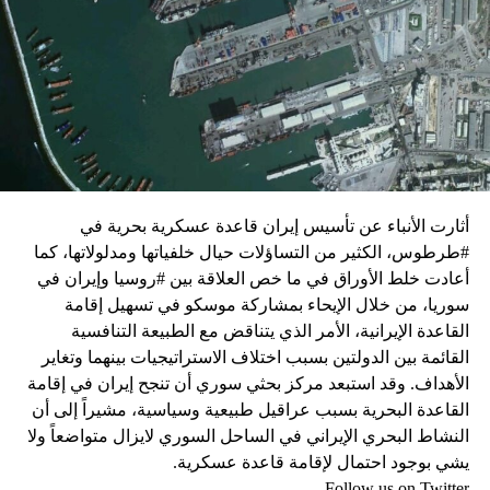
النار في غزة.
ويبدو أن نتنياهو استبق زيارة بلينكن لإسرائيل بالتأكيد على أن
الضغوط يجب أن تتوجه إلى حماس، وليس على حكومته.
كما وقال بيان من مكتب نتنياهو إنه مصر على بقاء القوات
الإسرائيلية في محور فيلادلفيا “لمنع الإرهابيين من إعادة
التسلح”.
أثارت الأنباء عن تأسيس إيران قاعدة عسكرية بحرية في
وفي هذا السياق، قال الكاتب والباحث السياسي الفلسطيني
#طرطوس، الكثير من التساؤلات حيال خلفياتها ومدلولاتها، كما
جمال زقوت في حديث لـ”سكاي نيوز عربية”:
أعادت خلط الأوراق في ما خص العلاقة بين #روسيا وإيران في
سوريا، من خلال الإيحاء بمشاركة موسكو في تسهيل إقامة
حماس ليست عقبة في المفاوضات وأي حديث من هذا
القاعدة الإيرانية، الأمر الذي يتناقض مع الطبيعة التنافسية
القبيل تجني على الموقف الفلسطيني.
القائمة بين الدولتين بسبب اختلاف الاستراتيجيات بينهما وتغاير
المعضلة الأساسية هي أن نتنياهو يعرض المجتمع
الأهداف. وقد استبعد مركز بحثي سوري أن تنجح إيران في إقامة
الإسرائيلي والمنطقة للخطر.
القاعدة البحرية بسبب عراقيل طبيعية وسياسية، مشيراً إلى أن
النشاط البحري الإيراني في الساحل السوري لايزال متواضعاً ولا
حماس وافقت على الإطار الرئيسي الذي قدمه جو بايدن
يشي بوجود احتمال لإقامة قاعدة عسكرية.
وقالت إنها وافقت على تصورات يوليو.
Follow us on Twitter