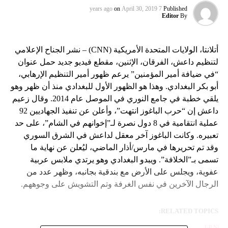
on
April 30, 2019
7 years ago
Published
Editor
By
أتلانتا، الولايات المتحدة الأمريكية (CNN) – نشر الجناح الإعلامي
لتنظيم داعش، الفرقان، الإثنين، مقطع فيديو جديد حمل عنوان
“في ضيافة أمير المؤمنين” يرعم ظهور أمير التنظيم الإرهابي،
أبو بكر البغدادي. وهذا هو الظهور الأول للبغدادي منذ أن ظهر وهو
يلقي خطبة في جامع النوري في الموصل عام 2014. وقال زعيم
داعش إن “حرب الباغوز انتهت”، وأعلن عن تنفيذ الجهاديين 92
عملية انتقامية في 8 دول نصرة لـ”إخوانهم في الشام”، على حد
تعبيره. وكانت الباغوز آخر معقل لداعش في الشرق السوري
وقد تم تحريرها في مارس/أذار الماضي، ليُعلن عن نهاية ما
تسمى بـ”الخلافة”. ويبدو البغدادي وهو يرتدي ملابس عربية
عفوية، ويجلس على الأرض مع بندقية بجانبه، وظهر عدد من
الرجال الآخرين في نفس الغرفة وتم التشويش على وجوههم.
RELATED TOPICS:
UP NEX