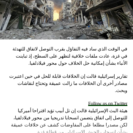
في الوقت الذي ساد فيه التفاؤل بقرب التوصل لاتفاق للتهدئة
في غزة، عادت ملفات خلافية لتظهر على السطح، إذ تباينت
الأنباء بشأن إمكانية حل الخلاف حول محور فيلادلفيا.
تقارير إسرائيلية قالت إن الخلافات قابلة للحل في حين اعتبرت
مصادر أخرى أن الخلافات ما زالت عميقة وتحتاج لنقاشات
وبحث.
Follow us on Twitter
هيئة البث الإسرائيلية قالت إن تل أبيب تؤيد اقتراحا أميركيا
للتوصل إلى اتفاق يتضمن انسحابا تدريجيا من محور فيلادلفيا،
لكن مصدرا مطلعا على المفاوضات كشف عن خلافات عميقة
بشأن انسحاب الجيش الإسرائيلي من قطاع غزة.