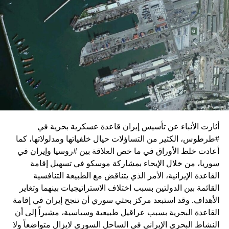
زيارة تأتي في إطار الجهود الدبلوماسية المكثفة التي تبذلها
واشنطن للدفع بالمفاوضات والتوصل إلى اتفاق لوقف لإطلاق
النار في غزة.
ويبدو أن نتنياهو استبق زيارة بلينكن لإسرائيل بالتأكيد على أن
الضغوط يجب أن تتوجه إلى حماس، وليس على حكومته.
كما وقال بيان من مكتب نتنياهو إنه مصر على بقاء القوات
الإسرائيلية في محور فيلادلفيا “لمنع الإرهابيين من إعادة
التسلح”.
أثارت الأنباء عن تأسيس إيران قاعدة عسكرية بحرية في
وفي هذا السياق، قال الكاتب والباحث السياسي الفلسطيني
#طرطوس، الكثير من التساؤلات حيال خلفياتها ومدلولاتها، كما
جمال زقوت في حديث لـ”سكاي نيوز عربية”:
أعادت خلط الأوراق في ما خص العلاقة بين #روسيا وإيران في
سوريا، من خلال الإيحاء بمشاركة موسكو في تسهيل إقامة
حماس ليست عقبة في المفاوضات وأي حديث من هذا
القاعدة الإيرانية، الأمر الذي يتناقض مع الطبيعة التنافسية
القبيل تجني على الموقف الفلسطيني.
القائمة بين الدولتين بسبب اختلاف الاستراتيجيات بينهما وتغاير
المعضلة الأساسية هي أن نتنياهو يعرض المجتمع
الأهداف. وقد استبعد مركز بحثي سوري أن تنجح إيران في إقامة
الإسرائيلي والمنطقة للخطر.
القاعدة البحرية بسبب عراقيل طبيعية وسياسية، مشيراً إلى أن
النشاط البحري الإيراني في الساحل السوري لايزال متواضعاً ولا
حماس وافقت على الإطار الرئيسي الذي قدمه جو بايدن