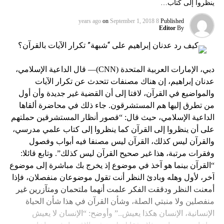
ينظروا إلى كتاب…
on
September 1, 2018
8 years ago
Published
Editor
By
دبي، الإمارات العربية المتحدة (CNN)— قال الداعية الإسلامي،
عدنان إبراهيم، إن هناك مصنفات تتحدث عن تكرار الآيات
والمواضيع في القرآن، لافتا إلى أن القضية غير جديدة وأن أول
من تطرق إليها هم المستشرقون. جاء ذلك في محاضرة ألقاها
الداعية الإسلامي، حيث قال: “قصور أنظار المستشرقين حملتهم
على أن ينظروا إلى القرآن كما ينظروا إلى كتاب علمي مدرسي،
والقرآن ليس كذلك، القرآن ليس مصنفا فيه أبواب وفصول
وفقرات مرتبة، هذا غير صحيح القرآن ليس كذلك”. وتابع قائلا:
“القرآن بينما هو آخذ في موضوع إذ يخرج بك مباشرة إلى موضوع
آخر، لأول وهله وبادئ النظر أنت تقول موضوعان منفصلان، فإذا
أمعنت النظر ودققت الفكر علمت أنهما ملتحمان ومتآزرين غير
منفصلين ولا منبتي الصلة، وشأن القرآن في هذا شأن الحياة
الإنسانية، الإنسان هكذا يعيش..” وأوضح: “الإنسان لا يعيش