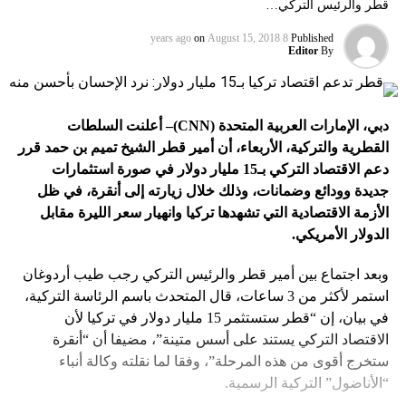
قطر والرئيس التركي…
on
August 15, 2018
8 years ago
Published
Editor
By
دبي، الإمارات العربية المتحدة (
CNN
)– أعلنت السلطات
القطرية والتركية، الأربعاء، أن أمير قطر الشيخ تميم بن حمد قرر
دعم الاقتصاد التركي بـ15 مليار دولار في صورة استثمارات
جديدة وودائع وضمانات، وذلك خلال زيارته إلى أنقرة، في ظل
الأزمة الاقتصادية التي تشهدها تركيا وانهيار سعر الليرة مقابل
الدولار الأمريكي.
وبعد اجتماع بين أمير قطر والرئيس التركي رجب طيب أردوغان
استمر لأكثر من 3 ساعات، قال المتحدث باسم الرئاسة التركية،
في بيان، إن “قطر ستستثمر 15 مليار دولار في تركيا لأن
الاقتصاد التركي يستند على أسس متينة”، مضيفا أن “أنقرة
ستخرج أقوى من هذه المرحلة”، وفقا لما نقلته وكالة أنباء
“الأناضول” التركية الرسمية.