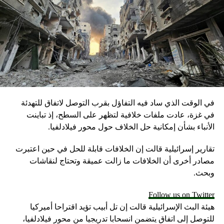
لدعم اقتصادها.
وأكد السفير القطري في تركيا، سالم بن مبارك آل شافي، على
الدور الذي تلعبه تركيا كـ”حليف استراتيجي” لبلاده، مضيفاً أن
قطر “لن تتردد في تقديم الدعم اللازم للجمهورية التركية”، وفقا
لما نقلته “الأناضول”.
وقال آل شافي إن الكثير من المواطنين القطريين توجهوا إلى
محلات الصرافة لشراء الليرة التركية، بهدف دعم وإنعاش
في الوقت الذي ساد فيه التفاؤل بقرب التوصل لاتفاق للتهدئة
العملة، كما جدد أيضاً التأكيد على “الموقف الثابت” لبلاده مع
في غزة، عادت ملفات خلافية لتظهر على السطح، إذ تباينت
الشعب التركي في الظروف الحالية.
الأنباء بشأن إمكانية حل الخلاف حول محور فيلادلفيا.
تقارير إسرائيلية قالت إن الخلافات قابلة للحل في حين اعتبرت
RELATED TOPICS:
مصادر أخرى أن الخلافات ما زالت عميقة وتحتاج لنقاشات
UP NEX
وبحث.
بومازن مهاجما حماس: لا دولة في غزة ولا دولة من دونها
DON'T MISS
Follow us on Twitter
أدرعي ردا على نصرالله: خائف من إلقاء خطابه خارج
هيئة البث الإسرائيلية قالت إن تل أبيب تؤيد اقتراحا أميركيا
السرداب
للتوصل إلى اتفاق يتضمن انسحابا تدريجيا من محور فيلادلفيا،