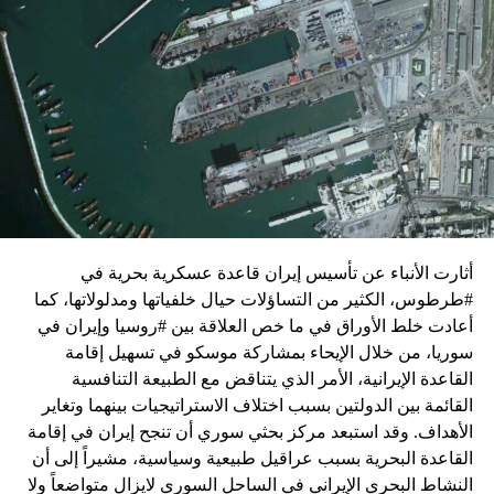
زيارة تأتي في إطار الجهود الدبلوماسية المكثفة التي تبذلها
واشنطن للدفع بالمفاوضات والتوصل إلى اتفاق لوقف لإطلاق
النار في غزة.
ويبدو أن نتنياهو استبق زيارة بلينكن لإسرائيل بالتأكيد على أن
الضغوط يجب أن تتوجه إلى حماس، وليس على حكومته.
كما وقال بيان من مكتب نتنياهو إنه مصر على بقاء القوات
الإسرائيلية في محور فيلادلفيا “لمنع الإرهابيين من إعادة
التسلح”.
أثارت الأنباء عن تأسيس إيران قاعدة عسكرية بحرية في
وفي هذا السياق، قال الكاتب والباحث السياسي الفلسطيني
#طرطوس، الكثير من التساؤلات حيال خلفياتها ومدلولاتها، كما
جمال زقوت في حديث لـ”سكاي نيوز عربية”:
أعادت خلط الأوراق في ما خص العلاقة بين #روسيا وإيران في
سوريا، من خلال الإيحاء بمشاركة موسكو في تسهيل إقامة
حماس ليست عقبة في المفاوضات وأي حديث من هذا
القاعدة الإيرانية، الأمر الذي يتناقض مع الطبيعة التنافسية
القبيل تجني على الموقف الفلسطيني.
القائمة بين الدولتين بسبب اختلاف الاستراتيجيات بينهما وتغاير
المعضلة الأساسية هي أن نتنياهو يعرض المجتمع
الأهداف. وقد استبعد مركز بحثي سوري أن تنجح إيران في إقامة
الإسرائيلي والمنطقة للخطر.
القاعدة البحرية بسبب عراقيل طبيعية وسياسية، مشيراً إلى أن
النشاط البحري الإيراني في الساحل السوري لايزال متواضعاً ولا
حماس وافقت على الإطار الرئيسي الذي قدمه جو بايدن