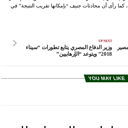
سياسي وقرار مجلس الأمن رقم 2216″، كما رأى أن محادثات جنيف “بإمكانها تقريب النتيجة” في
UP NEXT
مصير
وزير الدفاع المصري يتابع تطورات “سيناء
2018” ويتوعد “الإرهابيين”
YOU MAY LIKE