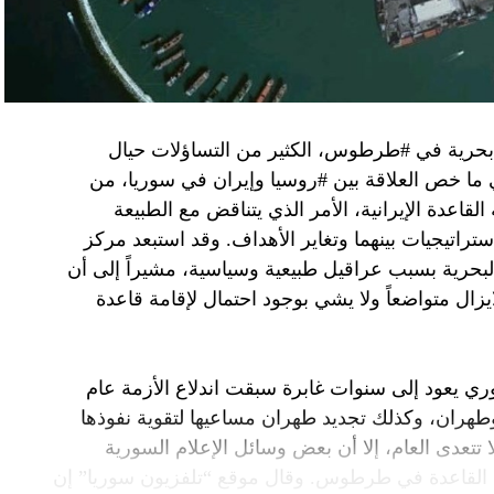
تواجد في محوار فيلادلفيا، ونتنياهو لا يريد الإصغاء.
 بحرية في #طرطوس، الكثير من التساؤلات حيال
في ما خص العلاقة بين #روسيا وإيران في سوريا، من
قاعدة الإيرانية، الأمر الذي يتناقض مع الطبيعة
ستراتيجيات بينهما وتغاير الأهداف. وقد استبعد مركز
لبحرية بسبب عراقيل طبيعية وسياسية، مشيراً إلى أن
زال متواضعاً ولا يشي بوجود احتمال لإقامة قاعدة
ي يعود إلى سنوات غابرة سبقت اندلاع الأزمة عام
 وطهران، وكذلك تجديد طهران مساعيها لتقوية نفوذها
تتعدى العام، إلا أن بعض وسائل الإعلام السورية
 القاعدة في طرطوس. وقال موقع “تلفزيون سوريا” إن