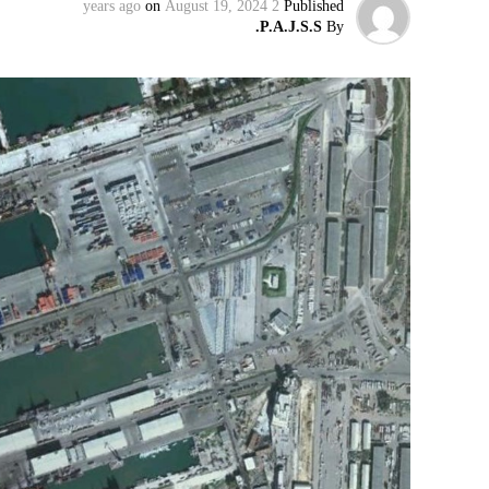
on
August 19, 2024
2 years ago
Published
وليس على حكومته.
P.A.J.S.S.
By
كما وقال بيان من مكتب نتنياهو إنه مصر على بقا
الإرهابيين من إعادة التسلح”.
وفي هذا السياق، قال الكاتب والباحث السيا
عربية”:
حماس ليست عقبة في المفاوضات وأي حديث م
المعضلة الأساسية هي أن نتنياهو يعرض المجت
حماس وافقت على الإطار الرئيسي الذي قدمه 
حماس تدرك أن وقف إطلاق النار مصلحة لفل
برنامج نتنياهو لا يريد السلام في المنطقة، 
حماس منذ ديسمبر قدمت لمصر رأيا يقول إنها 
أو أربع سنوات.
الجدية تقتضي أن يجري توافق على حكومة و