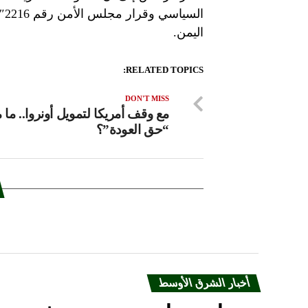
ال
اليمن.
RELATED TOPICS:
DON'T MISS
مع وقف أمريكا لتمويل أونروا.. ما 
“حق العودة”؟
أخبار الشرق الأوسط