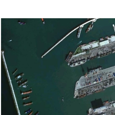
ء القوات الإسرائيلية في محور فيلادلفيا “لمنع
سي الفلسطيني جمال زقوت في حديث لـ”سكاي نيوز
ن هذا القبيل تجني على الموقف الفلسطيني.
مع الإسرائيلي والمنطقة للخطر.
جو بايدن وقالت إنها وافقت على تصورات يوليو.
سطين والمنطقة.
وهو من سمح ببقاء حماس في الحكم.
مستعدة لحكومة وفاق وطني تمهيدا لإجراء انتخابات بعد ثلاث
فاق وطني.