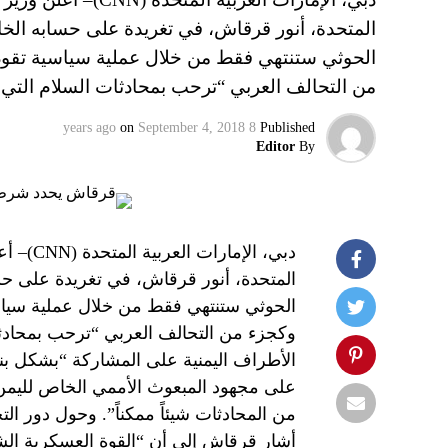
المتحدة، أنور قرقاش، في تغريدة على حسابه الخاص
الحوثي ستنتهي فقط من خلال عملية سياسية تقوده
من التحالف العربي “ترحب بمحادثات السلام التي
on
September 4, 2018
8 years ago
Published
Editor
By
دبي، ال
المتحدة، أنور قرقاش، في تغريدة على حسا
الحوثي ستنتهي فقط من خلال عملية سياسي
وكجزء من التحالف العربي “ترحب بمحادث
الأطراف اليمنية على المشاركة “بشكل بن
على مجهود المبعوث الأممي الخاص لليمن
من المحادثات شيئاً ممكناً”. وحول دور الت
أشار قرقاش إلى أن “القوة العسكرية الشرع