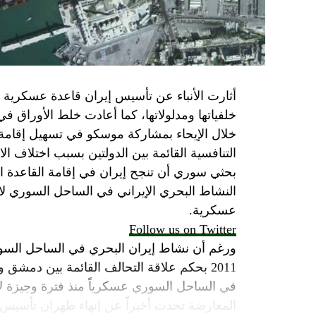
الأمن الإسرائيلي يقول أنه لا يوجد سبب أمني لل
SkyNewsArabia
أثارت الأنباء عن تأسيس إيران قاعدة عسكرية
خلفياتها ومدلولاتها، كما أعادت خلط الأوراق 
خلال الإيحاء بمشاركة موسكو في تسهيل إقامة ال
التنافسية القائمة بين الدولتين بسبب اختلاف الا
بحثي سوري أن تنجح إيران في إقامة القاعدة ا
النشاط البحري الإيراني في الساحل السوري لاي
عسكرية.
Follow us on Twitter
ورغم أن نشاط إيران البحري في الساحل السور
2011 بحكم علاقة التحالف القائمة بين دمشق
في الساحل السوري عسكرياً منذ فترة وجيزة لا 
المعارضة تحدث أخيراً عن إنهاء طهران تأسيس