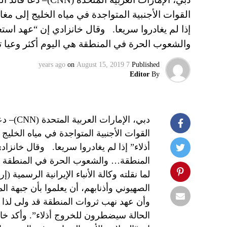
القوات الأجنبية المتواجدة في مياه الخليج إلى مغ
إذا لم يغادروا سريعا. وقال خانزادي إن “عهد ا
والشعوب الحرة في المنطقة هي اليوم أكثر وعيا 
on
August 15, 2019
7 years ago
Published
Editor
By
دبي، ال
القوات الأجنبية المتواجدة في مياه الخلي
أذلاء” إذا لم يغادروا سريعا. وقال خانز
المنطقة… والشعوب الحرة في المنطقة هي
لما نقلته وكالة الأنباء الإيرانية الرسمية 
الصهيوني وأذنابهم، أن يعلموا بأن جبهة الم
وأن عهد نهب ثروات المنطقة قد ولى لذا ي
الحالة سيضطرون للخروج أذلاء”. وأكد خ