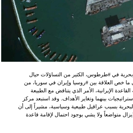
وهو من سمح ببقاء حماس في الحكم.
مستعدة لحكومة وفاق وطني تمهيدا لإجراء انتخابات بعد ثلاث
فاق وطني.
تواجد في محوار فيلادلفيا، ونتنياهو لا يريد الإصغاء.
 بحرية في #طرطوس، الكثير من التساؤلات حيال
في ما خص العلاقة بين #روسيا وإيران في سوريا، من
قاعدة الإيرانية، الأمر الذي يتناقض مع الطبيعة
ستراتيجيات بينهما وتغاير الأهداف. وقد استبعد مركز
لبحرية بسبب عراقيل طبيعية وسياسية، مشيراً إلى أن
زال متواضعاً ولا يشي بوجود احتمال لإقامة قاعدة