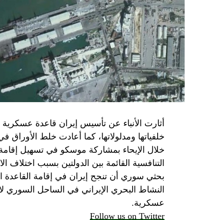
برنامج نتنياهو لا يريد السلام في المنطقة، 
حماس منذ ديسمبر قدمت لمصر رأيا يقول إنها 
أو أربع سنوات.
الجدية تقتضي أن يجري توافق على حكومة و
الأمن الإسرائيلي يقول أنه لا يوجد سبب أمني لل
SkyNewsArabia
أثارت الأنباء عن تأسيس إيران قاعدة عسكرية
خلفياتها ومدلولاتها، كما أعادت خلط الأوراق 
خلال الإيحاء بمشاركة موسكو في تسهيل إقامة ال
التنافسية القائمة بين الدولتين بسبب اختلاف الا
بحثي سوري أن تنجح إيران في إقامة القاعدة ا
النشاط البحري الإيراني في الساحل السوري لاي
عسكرية.
Follow us on Twitter