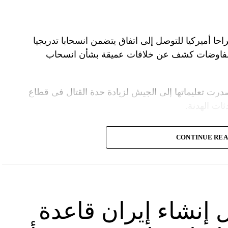
راحا أميركيا للتوصل إلى اتفاق يتضمن انسحابا تدريجيا
المفاوضات كشف عن خلافات عميقة بشأن انسحاب
درت تعليماتها إلى الجيش لزيادة حدة القتال في قطاع
ت الهدنة.
ة الأمنية تقدّر أن يمارس وزير الخارجية الأميركية،
CONTINUE RE
.
سرائيلية تصر على الاحتفاظ بقدرتها على العودة إلى
لحرب بشكل تام.
 إنشاء إيران قاعدة
لأميركي أنتوني بلينكن إلى إسرائيل في جولة هي