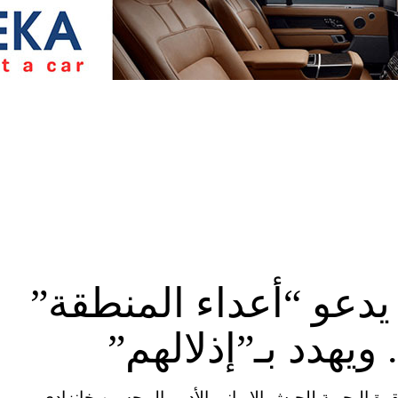
ة يدعو “أعداء المنطقة”
 ويهدد بـ”إذلالهم”
ة المتحدة (CNN)– دعا قائد القوة البحرية للجيش الإيراني الأدميرال حسين خانزادي