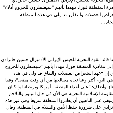
ادرة المنطقة فورا، مهددا بأنهم “سيضطرون للخروج أذلاء”
ستعراض العضلات والنفاق قد ولى في هذه المنطقة…
تجاه…
إمارات العربية المتحدة (CNN)– دعا قائد القوة البحرية للجيش الإيراني الأدميرال حسين خانزادي
ج إلى مغادرة المنطقة فورا، مهددا بأنهم “سيضطرون للخروج
ادي إن “عهد استعراض العضلات والنفاق قد ولى في هذه
 اليوم أكثر وعيا تجاه مصالحها من أي وقت مضى”، وفقا
(إرنا). وأضاف: “على أعداء المنطقةـ أمريكا وبريطانيا والكيان
قاومة الإسلامية البحرية هي الآن في حال التبلور والتلاحم،
نبغي على الناهبين أن يغادروا المنطقة سريعا وفي غير هذه
انزادي على ضرورة حفظ الأمن والسلام في المنطقة. وقال