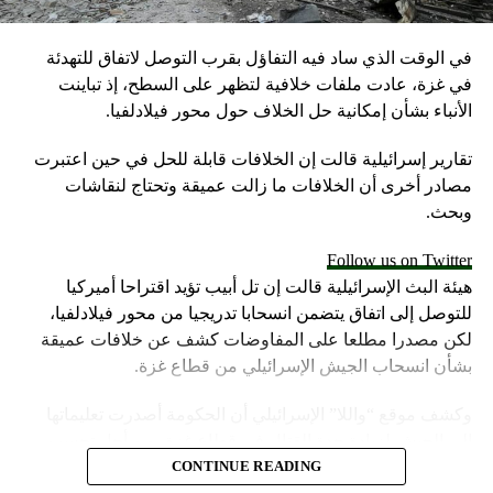
في الوقت الذي ساد فيه التفاؤل بقرب التوصل لاتفاق للتهدئة
في غزة، عادت ملفات خلافية لتظهر على السطح، إذ تباينت
الأنباء بشأن إمكانية حل الخلاف حول محور فيلادلفيا.
تقارير إسرائيلية قالت إن الخلافات قابلة للحل في حين اعتبرت
مصادر أخرى أن الخلافات ما زالت عميقة وتحتاج لنقاشات
وبحث.
Follow us on Twitter
هيئة البث الإسرائيلية قالت إن تل أبيب تؤيد اقتراحا أميركيا
للتوصل إلى اتفاق يتضمن انسحابا تدريجيا من محور فيلادلفيا،
لكن مصدرا مطلعا على المفاوضات كشف عن خلافات عميقة
بشأن انسحاب الجيش الإسرائيلي من قطاع غزة.
وكشف موقع “واللا” الإسرائيلي أن الحكومة أصدرت تعليماتها
إلى الجيش لزيادة حدة القتال في قطاع غزة، من أجل تحسين
موقف إسرائيل في محادثات الهدنة.
CONTINUE READING