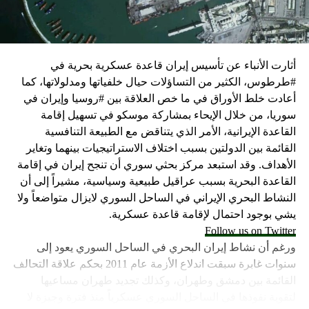
كما وقال بيان من مكتب نتنياهو إنه مصر على بقاء القوات
الإسرائيلية في محور فيلادلفيا “لمنع الإرهابيين من إعادة
التسلح”.
أثارت الأنباء عن تأسيس إيران قاعدة عسكرية بحرية في
وفي هذا السياق، قال الكاتب والباحث السياسي الفلسطيني
#طرطوس، الكثير من التساؤلات حيال خلفياتها ومدلولاتها، كما
جمال زقوت في حديث لـ”سكاي نيوز عربية”:
أعادت خلط الأوراق في ما خص العلاقة بين #روسيا وإيران في
سوريا، من خلال الإيحاء بمشاركة موسكو في تسهيل إقامة
حماس ليست عقبة في المفاوضات وأي حديث من هذا
القاعدة الإيرانية، الأمر الذي يتناقض مع الطبيعة التنافسية
القبيل تجني على الموقف الفلسطيني.
القائمة بين الدولتين بسبب اختلاف الاستراتيجيات بينهما وتغاير
المعضلة الأساسية هي أن نتنياهو يعرض المجتمع
الأهداف. وقد استبعد مركز بحثي سوري أن تنجح إيران في إقامة
الإسرائيلي والمنطقة للخطر.
القاعدة البحرية بسبب عراقيل طبيعية وسياسية، مشيراً إلى أن
النشاط البحري الإيراني في الساحل السوري لايزال متواضعاً ولا
حماس وافقت على الإطار الرئيسي الذي قدمه جو بايدن
يشي بوجود احتمال لإقامة قاعدة عسكرية.
وقالت إنها وافقت على تصورات يوليو.
Follow us on Twitter
حماس تدرك أن وقف إطلاق النار مصلحة لفلسطين
ورغم أن نشاط إيران البحري في الساحل السوري يعود إلى
والمنطقة.
سنوات غابرة سبقت اندلاع الأزمة عام 2011 بحكم علاقة التحالف
برنامج نتنياهو لا يريد السلام في المنطقة، وهو من سمح
القائمة بين دمشق وطهران، وكذلك تجديد طهران مساعيها
ببقاء حماس في الحكم.
لتقوية نفوذها في الساحل السوري عسكرياً منذ فترة وجيزة لا