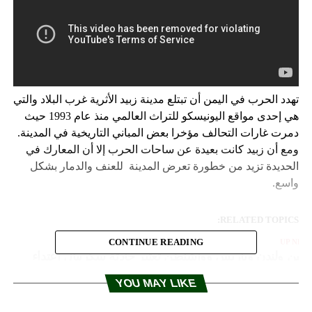
تهدد الحرب في اليمن أن تبتلع مدينة زبيد الأثرية غرب البلاد والتي
هي إحدى مواقع اليونيسكو للتراث العالمي منذ عام 1993 حيث
دمرت غارات التحالف مؤخرا بعض المباني التاريخية في المدينة.
ومع أن زبيد كانت بعيدة عن ساحات الحرب إلا أن المعارك في
الحديدة تزيد من خطورة تعرض المدينة للعنف والدمار بشكل
واسع.
RELATED TOPICS:
CONTINUE READING
UP NEX
رلين ولندن وباريس وواشنطن تعتبر حادثة سكريبال اعتداء
لى سيادة بريطانيا
YOU MAY LIKE
DON'T MISS
مفاوضات سرية بين السعودية والحوثيين لإنهاء الحرب