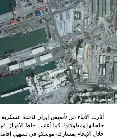
حماس ليست عقبة في المفاوضات وأي حديث م
المعضلة الأساسية هي أن نتنياهو يعرض المجت
حماس وافقت على الإطار الرئيسي الذي قدمه 
حماس تدرك أن وقف إطلاق النار مصلحة لفل
برنامج نتنياهو لا يريد السلام في المنطقة، 
حماس منذ ديسمبر قدمت لمصر رأيا يقول إنها 
أو أربع سنوات.
الجدية تقتضي أن يجري توافق على حكومة و
الأمن الإسرائيلي يقول أنه لا يوجد سبب أمني لل
SkyNewsArabia
أثارت الأنباء عن تأسيس إيران قاعدة عسكرية
خلفياتها ومدلولاتها، كما أعادت خلط الأوراق 
خلال الإيحاء بمشاركة موسكو في تسهيل إقامة ال