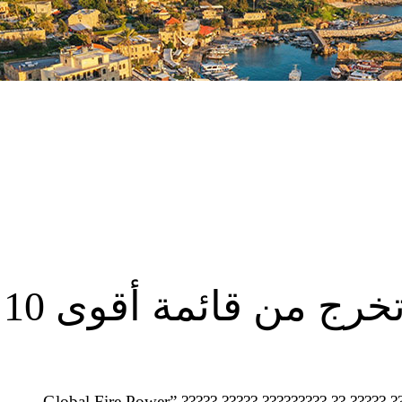
فيديوغرافيك.. مصر تخرج من قائمة أقوى 10
???? ??? ?? ????? ?????? ?????? ?? ????? “Global Fire Power” ????? ????? ????????? ?? ?