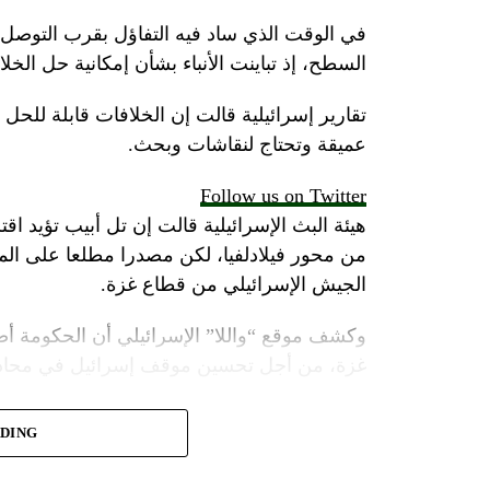
في الوقت الذي ساد فيه التفاؤل بقرب التوصل 
السطح، إذ تباينت الأنباء بشأن إمكانية حل الخل
تقارير إسرائيلية قالت إن الخلافات قابلة للح
عميقة وتحتاج لنقاشات وبحث.
Follow us on Twitter
هيئة البث الإسرائيلية قالت إن تل أبيب تؤيد اقت
من محور فيلادلفيا، لكن مصدرا مطلعا على 
الجيش الإسرائيلي من قطاع غزة.
وكشف موقع “واللا” الإسرائيلي أن الحكومة أص
غزة، من أجل تحسين موقف إسرائيل في محادثا
وأشارت مصادر الموقع الإسرائيلي إلى أن المؤسس
ADING
أنتوني بلينكن ضغوطا شديدة على حكومة نتنياهو