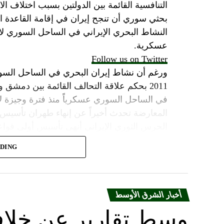
التنافسية القائمة بين الدولتين بسبب اختلاف الا
بحثي سوري أن تنجح إيران في إقامة القاعدة ا
النشاط البحري الإيراني في الساحل السوري لاي
عسكرية.
Follow us on Twitter
ورغم أن نشاط إيران البحري في الساحل السور
2011 بحكم علاقة التحالف القائمة بين دمشق
في الساحل السوري عسكرياً منذ فترة وجيزة لا 
المعارضة تحدث أخيراً عن إنهاء طهران تأسيس
الحرس الثوري الإيراني أنهى تأسيس أولى قواع
العمل عليها قبل أقل من سنة في إطار خطة إيرا
ADING
الصواريخ البالستية والطائرات المسيّرة وإنشاء 
وبحسب الموقع، كشفت مصادر أمنية وعسكرية خا
بمساعدة روسية وتحت غطاء عسكري يوفره ج
أخبار الشرق الأوسط
الثوري في المنطقة.
وسط تقارير عن خلاف