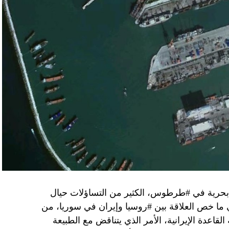
ن هذا القبيل تجني على الموقف الفلسطيني.
مع الإسرائيلي والمنطقة للخطر.
جو بايدن وقالت إنها وافقت على تصورات يوليو.
سطين والمنطقة.
وهو من سمح ببقاء حماس في الحكم.
مستعدة لحكومة وفاق وطني تمهيدا لإجراء انتخابات بعد ثلاث
فاق وطني.
تواجد في محوار فيلادلفيا، ونتنياهو لا يريد الإصغاء.
 بحرية في #طرطوس، الكثير من التساؤلات حيال
في ما خص العلاقة بين #روسيا وإيران في سوريا، من
قاعدة الإيرانية، الأمر الذي يتناقض مع الطبيعة