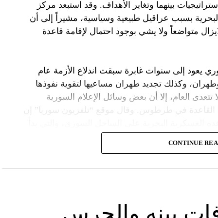
ستراتيجيات بينهما وتغاير الأهداف. وقد استبعد مركز
لبحرية بسبب عراقيل طبيعية وسياسية، مشيراً إلى أن
زال متواضعاً ولا يشي بوجود احتمال لإقامة قاعدة
ي يعود إلى سنوات غابرة سبقت اندلاع الأزمة عام
 وطهران، وكذلك تجديد طهران مساعيها لتقوية نفوذها
تتعدى العام، إلا أن بعض وسائل الإعلام السورية
 القاعدة في طرطوس. وقال موقع “تلفزيون سوريا” إن
ده العسكرية البحرية على الساحل السوري، والتي بدأ
نية لتعزيز قواتها في سوريا، تضمنت زيادة أعداد
CONTINUE RE
قاعدة دفاع ساحلية.
صة أن إنشاء القاعدة الساحلية الإيرانية، جرى
يش النظام السوري ومؤسساته لتحركات الحرس
ات بينه والحرس