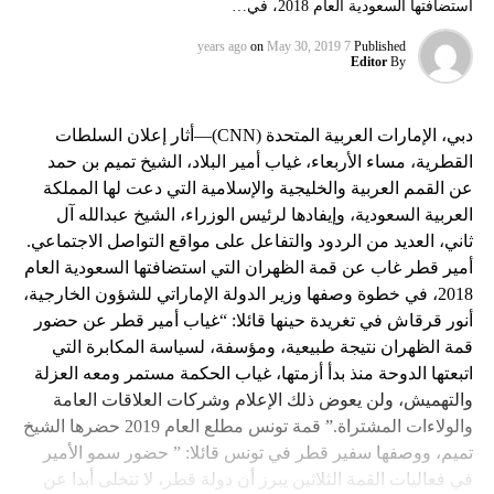
استضافتها السعودية العام 2018، في…
on
May 30, 2019
7 years ago
Published
Editor
By
دبي، الإمارات العربية المتحدة (CNN)—أثار إعلان السلطات
القطرية، مساء الأربعاء، غياب أمير البلاد، الشيخ تميم بن حمد
عن القمم العربية والخليجية والإسلامية التي دعت لها المملكة
العربية السعودية، وإيفادها لرئيس الوزراء، الشيخ عبدالله آل
ثاني، العديد من الردود والتفاعل على مواقع التواصل الاجتماعي.
أمير قطر غاب عن قمة الظهران التي استضافتها السعودية العام
2018، في خطوة وصفها وزير الدولة الإماراتي للشؤون الخارجية،
أنور قرقاش في تغريدة حينها قائلا: “غياب أمير قطر عن حضور
قمة الظهران نتيجة طبيعية، ومؤسفة، لسياسة المكابرة التي
اتبعتها الدوحة منذ بدأ أزمتها، غياب الحكمة مستمر ومعه العزلة
والتهميش، ولن يعوض ذلك الإعلام وشركات العلاقات العامة
والولاءات المشتراة.” قمة تونس مطلع العام 2019 حضرها الشيخ
تميم، ووصفها سفير قطر في تونس قائلا: ” حضور سمو الأمير
في فعاليات القمة الثلاثين يبرز أن دولة قطر، لا تتخلى أبدا عن