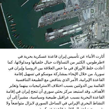
واشنطن للدفع بالمفاوضات والتوصل إلى اتفاق لوقف لإطلاق
النار في غزة.
ويبدو أن نتنياهو استبق زيارة بلينكن لإسرائيل بالتأكيد على أن
الضغوط يجب أن تتوجه إلى حماس، وليس على حكومته.
كما وقال بيان من مكتب نتنياهو إنه مصر على بقاء القوات
الإسرائيلية في محور فيلادلفيا “لمنع الإرهابيين من إعادة
التسلح”.
أثارت الأنباء عن تأسيس إيران قاعدة عسكرية بحرية في
وفي هذا السياق، قال الكاتب والباحث السياسي الفلسطيني
#طرطوس، الكثير من التساؤلات حيال خلفياتها ومدلولاتها، كما
جمال زقوت في حديث لـ”سكاي نيوز عربية”:
أعادت خلط الأوراق في ما خص العلاقة بين #روسيا وإيران في
سوريا، من خلال الإيحاء بمشاركة موسكو في تسهيل إقامة
حماس ليست عقبة في المفاوضات وأي حديث من هذا
القاعدة الإيرانية، الأمر الذي يتناقض مع الطبيعة التنافسية
القبيل تجني على الموقف الفلسطيني.
القائمة بين الدولتين بسبب اختلاف الاستراتيجيات بينهما وتغاير
المعضلة الأساسية هي أن نتنياهو يعرض المجتمع
الأهداف. وقد استبعد مركز بحثي سوري أن تنجح إيران في إقامة
الإسرائيلي والمنطقة للخطر.
القاعدة البحرية بسبب عراقيل طبيعية وسياسية، مشيراً إلى أن
النشاط البحري الإيراني في الساحل السوري لايزال متواضعاً ولا
حماس وافقت على الإطار الرئيسي الذي قدمه جو بايدن
يشي بوجود احتمال لإقامة قاعدة عسكرية.