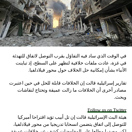
في الوقت الذي ساد فيه التفاؤل بقرب التوصل لاتفاق للتهدئة
في غزة، عادت ملفات خلافية لتظهر على السطح، إذ تباينت
الأنباء بشأن إمكانية حل الخلاف حول محور فيلادلفيا.
تقارير إسرائيلية قالت إن الخلافات قابلة للحل في حين اعتبرت
مصادر أخرى أن الخلافات ما زالت عميقة وتحتاج لنقاشات
وبحث.
Follow us on Twitter
هيئة البث الإسرائيلية قالت إن تل أبيب تؤيد اقتراحا أميركيا
للتوصل إلى اتفاق يتضمن انسحابا تدريجيا من محور فيلادلفيا،
لكن مصدرا مطلعا على المفاوضات كشف عن خلافات عميقة