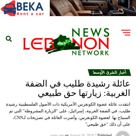
أخبار الشرق الأوسط
عائلة رشيدة طليب في الضفة
الغربية: زيارتها حق طبيعي
انتقدت عائلة عضوة الكونغرس الأمريكية ذات الأصول الفلسطينية رشيدة
طليب، في الضفة الغربية، إسرائيل، على “الزيارة المشروطة” التي تم
السماح بها لعضوة الكونغرس، وأصرت العائلة في تصريحات لـCNN،
على أن ذلك “حق طبيعي”
on
August 16, 2019
7 years ago
Published