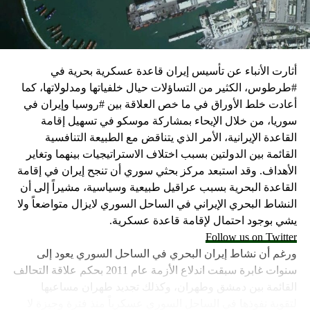
كما وقال بيان من مكتب نتنياهو إنه مصر على بقاء القوات
الإسرائيلية في محور فيلادلفيا “لمنع الإرهابيين من إعادة
التسلح”.
أثارت الأنباء عن تأسيس إيران قاعدة عسكرية بحرية في
وفي هذا السياق، قال الكاتب والباحث السياسي الفلسطيني
#طرطوس، الكثير من التساؤلات حيال خلفياتها ومدلولاتها، كما
جمال زقوت في حديث لـ”سكاي نيوز عربية”:
أعادت خلط الأوراق في ما خص العلاقة بين #روسيا وإيران في
سوريا، من خلال الإيحاء بمشاركة موسكو في تسهيل إقامة
حماس ليست عقبة في المفاوضات وأي حديث من هذا
القاعدة الإيرانية، الأمر الذي يتناقض مع الطبيعة التنافسية
القبيل تجني على الموقف الفلسطيني.
القائمة بين الدولتين بسبب اختلاف الاستراتيجيات بينهما وتغاير
المعضلة الأساسية هي أن نتنياهو يعرض المجتمع
الأهداف. وقد استبعد مركز بحثي سوري أن تنجح إيران في إقامة
الإسرائيلي والمنطقة للخطر.
القاعدة البحرية بسبب عراقيل طبيعية وسياسية، مشيراً إلى أن
النشاط البحري الإيراني في الساحل السوري لايزال متواضعاً ولا
حماس وافقت على الإطار الرئيسي الذي قدمه جو بايدن
يشي بوجود احتمال لإقامة قاعدة عسكرية.
وقالت إنها وافقت على تصورات يوليو.
Follow us on Twitter
حماس تدرك أن وقف إطلاق النار مصلحة لفلسطين
ورغم أن نشاط إيران البحري في الساحل السوري يعود إلى
والمنطقة.
سنوات غابرة سبقت اندلاع الأزمة عام 2011 بحكم علاقة التحالف
برنامج نتنياهو لا يريد السلام في المنطقة، وهو من سمح
القائمة بين دمشق وطهران، وكذلك تجديد طهران مساعيها
ببقاء حماس في الحكم.
لتقوية نفوذها في الساحل السوري عسكرياً منذ فترة وجيزة لا