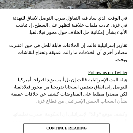
في الوقت الذي ساد فيه التفاؤل بقرب التوصل لاتفاق للتهدئة
في غزة، عادت ملفات خلافية لتظهر على السطح، إذ تباينت
الأنباء بشأن إمكانية حل الخلاف حول محور فيلادلفيا.
تقارير إسرائيلية قالت إن الخلافات قابلة للحل في حين اعتبرت
مصادر أخرى أن الخلافات ما زالت عميقة وتحتاج لنقاشات
وبحث.
Follow us on Twitter
هيئة البث الإسرائيلية قالت إن تل أبيب تؤيد اقتراحا أميركيا
للتوصل إلى اتفاق يتضمن انسحابا تدريجيا من محور فيلادلفيا،
لكن مصدرا مطلعا على المفاوضات كشف عن خلافات عميقة
بشأن انسحاب الجيش الإسرائيلي من قطاع غزة.
وكشف موقع “واللا” الإسرائيلي أن الحكومة أصدرت تعليماتها
إلى الجيش لزيادة حدة القتال في قطاع غزة، من أجل تحسين
موقف إسرائيل في محادثات الهدنة.
CONTINUE READING