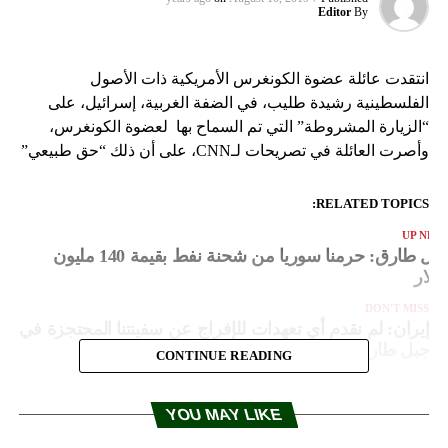
Editor
By
انتقدت عائلة عضوة الكونغرس الأمريكية ذات الأصول
الفلسطينية رشيدة طليب، في الضفة الغربية، إسرائيل، على
“الزيارة المشروطة” التي تم السماح بها لعضوة الكونغرس،
وأصرت العائلة في تصريحات لـCNN، على أن ذلك “حق طبيعي”
RELATED TOPICS:
UP NEX
جبل طارق: حرمنا سوريا من شحنة نفط بقيمة 140 مليون
ولار
DON'T MISS
إيران: لم نقدم أي تعهدات للإفراج عن سفينتنا المحتجزة في
جبل طارق
CONTINUE READING
YOU MAY LIKE