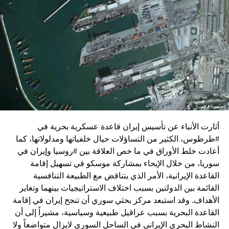
زيارة تأتي في إطار الجهود الدبلوماسية المكثفة التي تبذلها
واشنطن للدفع بالمفاوضات والتوصل إلى اتفاق لوقف لإطلاق
النار في غزة.
ويبدو أن نتنياهو استبق زيارة بلينكن لإسرائيل بالتأكيد على أن
الضغوط يجب أن تتوجه إلى حماس، وليس على حكومته.
كما وقال بيان من مكتب نتنياهو إنه مصر على بقاء القوات
الإسرائيلية في محور فيلادلفيا “لمنع الإرهابيين من إعادة
التسلح”.
أثارت الأنباء عن تأسيس إيران قاعدة عسكرية بحرية في
وفي هذا السياق، قال الكاتب والباحث السياسي الفلسطيني
#طرطوس، الكثير من التساؤلات حيال خلفياتها ومدلولاتها، كما
جمال زقوت في حديث لـ”سكاي نيوز عربية”:
أعادت خلط الأوراق في ما خص العلاقة بين #روسيا وإيران في
سوريا، من خلال الإيحاء بمشاركة موسكو في تسهيل إقامة
حماس ليست عقبة في المفاوضات وأي حديث من هذا
القاعدة الإيرانية، الأمر الذي يتناقض مع الطبيعة التنافسية
القبيل تجني على الموقف الفلسطيني.
القائمة بين الدولتين بسبب اختلاف الاستراتيجيات بينهما وتغاير
المعضلة الأساسية هي أن نتنياهو يعرض المجتمع
الأهداف. وقد استبعد مركز بحثي سوري أن تنجح إيران في إقامة
الإسرائيلي والمنطقة للخطر.
القاعدة البحرية بسبب عراقيل طبيعية وسياسية، مشيراً إلى أن
النشاط البحري الإيراني في الساحل السوري لايزال متواضعاً ولا
حماس وافقت على الإطار الرئيسي الذي قدمه جو بايدن