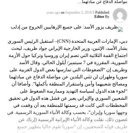
مواصلة الدفاع عن مبادئهما…
on
September 3, 2018
8 years ago
Published
Editor
By
دبي، الإمارات العربية المتحدة (CNN)– استقبل الرئيس السوري
بشار الأسد، الإثنين، وزير الخارجية الإيراني جواد ظريف، لبحث
اجتماع القمة الثلاثية التي تضم إيران وروسيا وتركيا حول الأزمة
السورية، المقررة في 7 سبتمبر/ أيلول الحالي. وقال الأسد
وظريف إن “الضغوطات التي تمارسها بعض الدول الغربية على
سوريا وطهران لن تثني البلدين عن مواصلة الدفاع عن مبادئهما
ومصالح شعبيهما وأمن واستقرار المنطقة بأكملها”. وأضافا أن
“لجوء هذه الدول لسياسة التهديد وممارسة الضغوط على
الشعبين السوري والإيراني يعبر عن فشل هذه الدول في تحقيق
المخططات التي كانت قد رسمتها للمنطقة بعد أن وقفت في
وجهها سوريا وإيران”، بحسب وكالة الأنباء السورية الرسمية. في
غضون ذلك، نقلت وكالة الأنباء الإيرانية الرسمية (إرنا)، عن
ظريف قوله للصحفيين، إن “سوريا تقوم حاليا بتطهير جميع