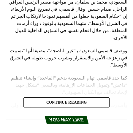
السعودي، محمد بن سلمان، من مواجهة مصير الرئيس العراقي
الراحل، صدام حسين. وقال قاسمي، في تصريح اليوم الأربعاء،
إن “حكام السعودية جعلوا من أنفسهم نموذجا لارتكاب الجرائم
في الشرق الأوسط”، متهما السعودية بالوقوف وراء أزمات
المنطقة، من خلال إقحام نفسها في الشؤون الداخلية للدول
الأخرى.
ووصف قاسمي السعودية بـ”غير الناضجة”، مضيفا أنها “تسببت
في زعزعة الأمن والاستقرار ونشوب حروب طويلة في الشرق
الأوسط”.
كما جدد قاسمي اتهام السعودية بدعم “القاعدة” وإنشاء تنظيم
“داعش” وتمويل الجماعات الإرهابية، وبالسعي “بشكل جهيد
لإيجاد تحالف مع الكيان الصهيوني”.
CONTINUE READING
وأصدرت وزارة الخارجية الإيرانية بيانا دانت فيه تصريحات ولي
العهد السعودي ووزير الخارجية السعودي في فرنسا.
YOU MAY LIKE
وكان ولي العهد السعودي قد قال في مؤتمر صحفي أثناء زيارته
باريس إن بلاده سبق وأن حذرت “مرارا من خطر انتقال الإرهاب