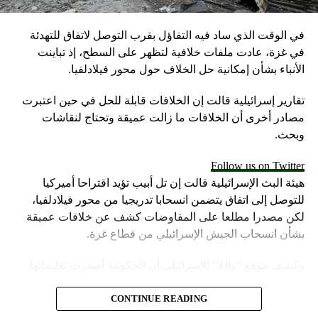
في الوقت الذي ساد فيه التفاؤل بقرب التوصل لاتفاق للتهدئة
في غزة، عادت ملفات خلافية لتظهر على السطح، إذ تباينت
الأنباء بشأن إمكانية حل الخلاف حول محور فيلادلفيا.
تقارير إسرائيلية قالت إن الخلافات قابلة للحل في حين اعتبرت
مصادر أخرى أن الخلافات ما زالت عميقة وتحتاج لنقاشات
وبحث.
Follow us on Twitter
هيئة البث الإسرائيلية قالت إن تل أبيب تؤيد اقتراحا أميركيا
للتوصل إلى اتفاق يتضمن انسحابا تدريجيا من محور فيلادلفيا،
لكن مصدرا مطلعا على المفاوضات كشف عن خلافات عميقة
بشأن انسحاب الجيش الإسرائيلي من قطاع غزة.
وكشف موقع “واللا” الإسرائيلي أن الحكومة أصدرت تعليماتها
إلى الجيش لزيادة حدة القتال في قطاع غزة، من أجل تحسين
موقف إسرائيل في محادثات الهدنة.
CONTINUE READING