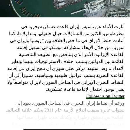
كما وقال بيان من مكتب نتنياهو إنه مصر على بقاء القوات
الإسرائيلية في محور فيلادلفيا “لمنع الإرهابيين من إعادة
التسلح”.
أثارت الأنباء عن تأسيس إيران قاعدة عسكرية بحرية في
وفي هذا السياق، قال الكاتب والباحث السياسي الفلسطيني
#طرطوس، الكثير من التساؤلات حيال خلفياتها ومدلولاتها، كما
جمال زقوت في حديث لـ”سكاي نيوز عربية”:
أعادت خلط الأوراق في ما خص العلاقة بين #روسيا وإيران في
سوريا، من خلال الإيحاء بمشاركة موسكو في تسهيل إقامة
حماس ليست عقبة في المفاوضات وأي حديث من هذا
القاعدة الإيرانية، الأمر الذي يتناقض مع الطبيعة التنافسية
القبيل تجني على الموقف الفلسطيني.
القائمة بين الدولتين بسبب اختلاف الاستراتيجيات بينهما وتغاير
المعضلة الأساسية هي أن نتنياهو يعرض المجتمع
الأهداف. وقد استبعد مركز بحثي سوري أن تنجح إيران في إقامة
الإسرائيلي والمنطقة للخطر.
القاعدة البحرية بسبب عراقيل طبيعية وسياسية، مشيراً إلى أن
النشاط البحري الإيراني في الساحل السوري لايزال متواضعاً ولا
حماس وافقت على الإطار الرئيسي الذي قدمه جو بايدن
يشي بوجود احتمال لإقامة قاعدة عسكرية.
وقالت إنها وافقت على تصورات يوليو.
Follow us on Twitter
حماس تدرك أن وقف إطلاق النار مصلحة لفلسطين
ورغم أن نشاط إيران البحري في الساحل السوري يعود إلى
والمنطقة.
سنوات غابرة سبقت اندلاع الأزمة عام 2011 بحكم علاقة التحالف
برنامج نتنياهو لا يريد السلام في المنطقة، وهو من سمح
القائمة بين دمشق وطهران، وكذلك تجديد طهران مساعيها
ببقاء حماس في الحكم.
لتقوية نفوذها في الساحل السوري عسكرياً منذ فترة وجيزة لا