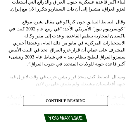
لبناء أكبر قاعدة عسكرية جنوب العراق والذرائع التي استغلت
لغزو العراق، مشيرا إلى أن ذات السيناريو يتكرر الآن مع إيران.
وقال الضابط السابق جون كرياكو في مقال نشره موقع
“كونسرتيوم نيوز” الأمريكي الأحد: “في ربيع عام 2002 كنت في
باكستان لمحاربة تنظيم القاعدة، وعدت إلى مقر وكالة
الاستخبارات المركزية في مايو من ذلك العام، وعندها أخبرني
المشرف على عملي أن قرار غزو العراق اتخذ في البيت الأبيض..
سنغزو العراق لنطيح بنظام صدام في شباط عام 2003 وننشىء
أكبر قاعدة جوية للولايات المتحدة في جنوب العراق”.
وتسائل الضابط كيف يتخذ قرار بشن حرب في وقت لاتزال فيه
جبهة أفغانستان مشتعلة ولم يقبض على بن لادن.
وأضاف كرياكو أن مسؤولا رفيعا أخبره حينها أن الإدارة الأمريكية
CONTINUE READING
ستذهب إلى الأمم المتحدة للتظاهر بالحاجة إلى قرار من مجلس
الأمن، لكن القرار الحقيقي بغزو العراق اتخذ بالفعل.
YOU MAY LIKE
وبعد ذلك بفترة وجيزة بدأت تحركات وزير الخارجية الأمريكي
آنذاك كولن باول نحو أوروبا والشرق الأوسط لحشد دعم دولي