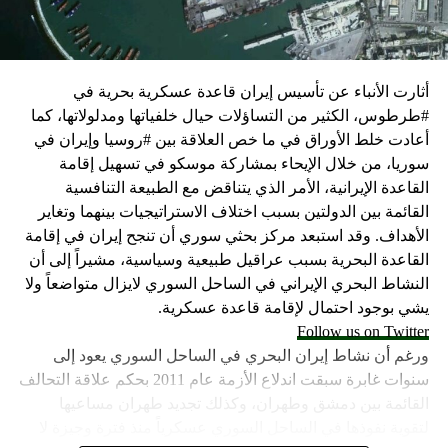
كما وقال بيان من مكتب نتنياهو إنه مصر على بقاء القوات
الإسرائيلية في محور فيلادلفيا “لمنع الإرهابيين من إعادة
التسلح”.
أثارت الأنباء عن تأسيس إيران قاعدة عسكرية بحرية في
وفي هذا السياق، قال الكاتب والباحث السياسي الفلسطيني
#طرطوس، الكثير من التساؤلات حيال خلفياتها ومدلولاتها، كما
جمال زقوت في حديث لـ”سكاي نيوز عربية”:
أعادت خلط الأوراق في ما خص العلاقة بين #روسيا وإيران في
سوريا، من خلال الإيحاء بمشاركة موسكو في تسهيل إقامة
حماس ليست عقبة في المفاوضات وأي حديث من هذا
القاعدة الإيرانية، الأمر الذي يتناقض مع الطبيعة التنافسية
القبيل تجني على الموقف الفلسطيني.
القائمة بين الدولتين بسبب اختلاف الاستراتيجيات بينهما وتغاير
المعضلة الأساسية هي أن نتنياهو يعرض المجتمع
الأهداف. وقد استبعد مركز بحثي سوري أن تنجح إيران في إقامة
الإسرائيلي والمنطقة للخطر.
القاعدة البحرية بسبب عراقيل طبيعية وسياسية، مشيراً إلى أن
النشاط البحري الإيراني في الساحل السوري لايزال متواضعاً ولا
حماس وافقت على الإطار الرئيسي الذي قدمه جو بايدن
يشي بوجود احتمال لإقامة قاعدة عسكرية.
وقالت إنها وافقت على تصورات يوليو.
Follow us on Twitter
حماس تدرك أن وقف إطلاق النار مصلحة لفلسطين
ورغم أن نشاط إيران البحري في الساحل السوري يعود إلى
والمنطقة.
سنوات غابرة سبقت اندلاع الأزمة عام 2011 بحكم علاقة التحالف
برنامج نتنياهو لا يريد السلام في المنطقة، وهو من سمح
القائمة بين دمشق وطهران، وكذلك تجديد طهران مساعيها
ببقاء حماس في الحكم.
لتقوية نفوذها في الساحل السوري عسكرياً منذ فترة وجيزة لا