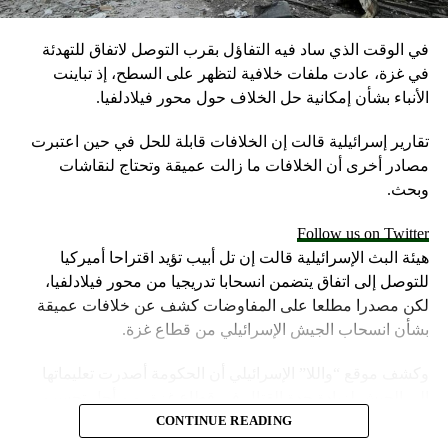
“تغيير النظام”.
في الوقت الذي ساد فيه التفاؤل بقرب التوصل لاتفاق للتهدئة
وكان العرض الأخير الذي قدمه رئيس الوزراء الإسرائيلي بنيامين
في غزة، عادت ملفات خلافية لتظهر على السطح، إذ تباينت
نتنياهو حول ما أسماه برنامجا سريا إيرانيا للأسلحة النووية مشابها
الأنباء بشأن إمكانية حل الخلاف حول محور فيلادلفيا.
لخطاب باول أمام مجلس الأمن الدولي قبل 15 عاما حين قال
للعالم إن لدى العراق برنامج، وكان كذبا أيضا.
تقارير إسرائيلية قالت إن الخلافات قابلة للحل في حين اعتبرت
مصادر أخرى أن الخلافات ما زالت عميقة وتحتاج لنقاشات
وتابع كرياكو: “هاهو ترامب يصرح للعالم بالتهديد الإيراني
وبحث.
وبالخطر المباشر على الولايات المتحدة، ستليها زيارات بومبيو
للشرق الأوسط وأوروبا لحشد الدعم الدولي للعمل العسكري.
Follow us on Twitter
لنشهد لاحقا تصريحات للمندوبة لدى الأمم المتحدة نيكي هايلي
هيئة البث الإسرائيلية قالت إن تل أبيب تؤيد اقتراحا أميركيا
أمام مجلس الأمن الدولي بأن لا خيار أمام الولايات المتحدة سوى
للتوصل إلى اتفاق يتضمن انسحابا تدريجيا من محور فيلادلفيا،
حماية نفسها وحلفائها من إيران، والخطوة الأخيرة هي نشر
لكن مصدرا مطلعا على المفاوضات كشف عن خلافات عميقة
مجموعات البحرية الحربية شرق البحر المتوسط ​​أو في بحر
بشأن انسحاب الجيش الإسرائيلي من قطاع غزة.
العرب والخليج الفارسي”.
وكشف موقع “واللا” الإسرائيلي أن الحكومة أصدرت تعليماتها
وبرأي الضابط يمكن لوكالة الاستخبارات شن الحرب دون أي
إلى الجيش لزيادة حدة القتال في قطاع غزة، من أجل تحسين
تفكير على الإطلاق بكيفية سير الأمور في النهاية، حيث لا توجد
موقف إسرائيل في محادثات الهدنة.
CONTINUE READING
أي استراتيجية للخروج منها في حال بدأت الحرب.