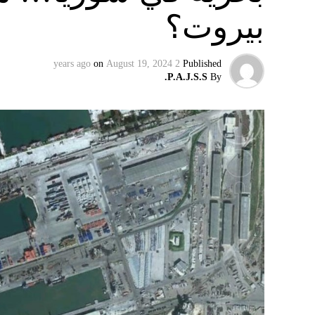
بيروت؟
اتفاق لوقف لإطلاق النار في غزة.
ويبدو أن نتنياهو استبق زيارة بلينكن لإسرائيل
on
August 19, 2024
2 years ago
Published
وليس على حكومته.
P.A.J.S.S.
By
كما وقال بيان من مكتب نتنياهو إنه مصر على بقا
الإرهابيين من إعادة التسلح”.
وفي هذا السياق، قال الكاتب والباحث السيا
عربية”:
حماس ليست عقبة في المفاوضات وأي حديث م
المعضلة الأساسية هي أن نتنياهو يعرض المجت
حماس وافقت على الإطار الرئيسي الذي قدمه 
حماس تدرك أن وقف إطلاق النار مصلحة لفل
برنامج نتنياهو لا يريد السلام في المنطقة، 