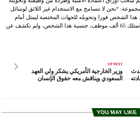
م سحب أوراق اعتماده الأمنية وطرده من وظيفته وتحويله
جموعة: “نحن لا نتسامح مع الاستخدام غير اللائق لوسائل
د هذا الشخص فورا وتحويله للجهات المختصة ليمثل أمام
العدالة”. ولم تحدد الشركة ومقرها دبي وتمتلك 65 ألف موظف، جنسية هذا الشخص، ولم تكشف عن
UP NEXT
حدث
وزير الخارجية الأمريكي يشكر ولي العهد
دته
السعودي ويناقش معه حقوق الإنسان
YOU MAY LIKE