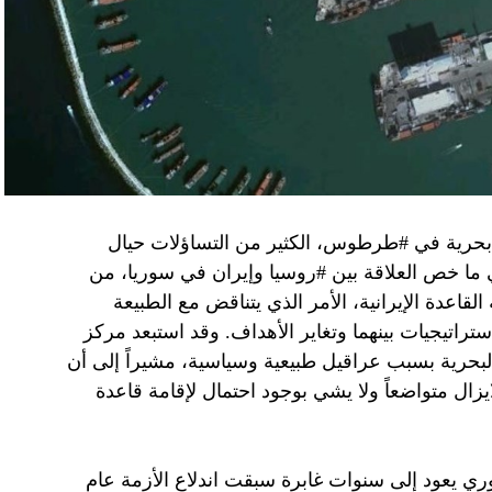
مستعدة لحكومة وفاق وطني تمهيدا لإجراء انتخابات بعد ثلاث
فاق وطني.
تواجد في محوار فيلادلفيا، ونتنياهو لا يريد الإصغاء.
 بحرية في #طرطوس، الكثير من التساؤلات حيال
في ما خص العلاقة بين #روسيا وإيران في سوريا، من
قاعدة الإيرانية، الأمر الذي يتناقض مع الطبيعة
ستراتيجيات بينهما وتغاير الأهداف. وقد استبعد مركز
لبحرية بسبب عراقيل طبيعية وسياسية، مشيراً إلى أن
زال متواضعاً ولا يشي بوجود احتمال لإقامة قاعدة
ي يعود إلى سنوات غابرة سبقت اندلاع الأزمة عام