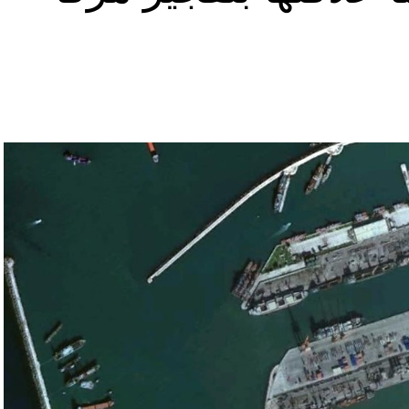
 بالتأكيد على أن الضغوط يجب أن تتوجه إلى حماس،
ء القوات الإسرائيلية في محور فيلادلفيا “لمنع
سي الفلسطيني جمال زقوت في حديث لـ”سكاي نيوز
ن هذا القبيل تجني على الموقف الفلسطيني.
مع الإسرائيلي والمنطقة للخطر.
جو بايدن وقالت إنها وافقت على تصورات يوليو.
سطين والمنطقة.
وهو من سمح ببقاء حماس في الحكم.