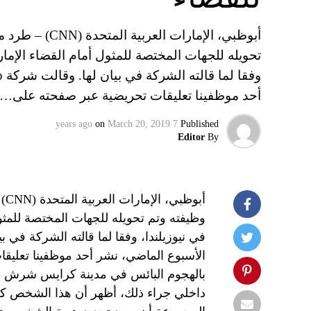
أبوظبي، الإمار
تحويله للجهات المختصة للمثول أمام القضاء الإما
أحد موظفينا تعليقات تحريضية عبر صفحته على…
on
March 20, 2019
7 years ago
Published
Editor
By
أب
وظيفته وتم تحويله للجهات المختصة للمثو
الأسبوع الماضي، نشر أحد موظفينا تعليق
بالهجوم البائس في مدينة كرايس شرش بنيو
داخلي جراء ذلك، أظهر أن هذا الشخص كل