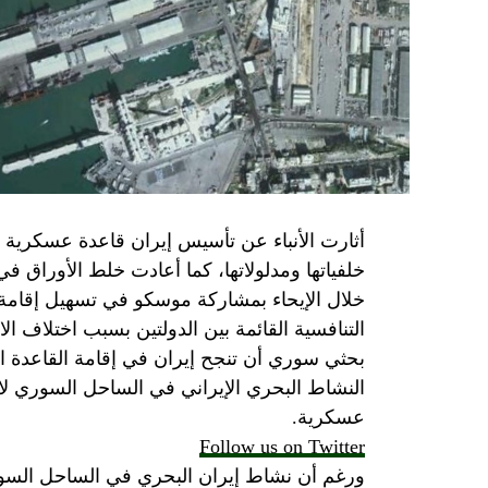
حماس منذ ديسمبر قدمت لمصر رأيا يقول إنها 
أو أربع سنوات.
الجدية تقتضي أن يجري توافق على حكومة و
الأمن الإسرائيلي يقول أنه لا يوجد سبب أمني لل
SkyNewsArabia
أثارت الأنباء عن تأسيس إيران قاعدة عسكرية
خلفياتها ومدلولاتها، كما أعادت خلط الأوراق 
خلال الإيحاء بمشاركة موسكو في تسهيل إقامة ال
التنافسية القائمة بين الدولتين بسبب اختلاف الا
بحثي سوري أن تنجح إيران في إقامة القاعدة ا
النشاط البحري الإيراني في الساحل السوري لاي
عسكرية.
Follow us on Twitter
ورغم أن نشاط إيران البحري في الساحل السور