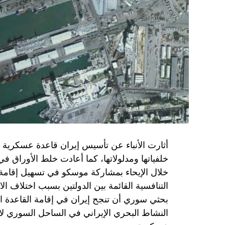
حماس تدرك أن وقف إطلاق النار مصلحة لفل
برنامج نتنياهو لا يريد السلام في المنطقة، 
حماس منذ ديسمبر قدمت لمصر رأيا يقول إنها 
أو أربع سنوات.
الجدية تقتضي أن يجري توافق على حكومة و
الأمن الإسرائيلي يقول أنه لا يوجد سبب أمني لل
SkyNewsArabia
أثارت الأنباء عن تأسيس إيران قاعدة عسكرية
خلفياتها ومدلولاتها، كما أعادت خلط الأوراق 
خلال الإيحاء بمشاركة موسكو في تسهيل إقامة ال
التنافسية القائمة بين الدولتين بسبب اختلاف الا
بحثي سوري أن تنجح إيران في إقامة القاعدة ا
النشاط البحري الإيراني في الساحل السوري لاي