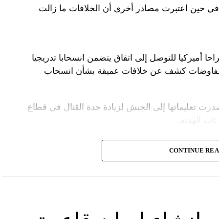
ل في حين اعتبرت مصادر أخرى أن الخلافات ما زالت
راحا أميركيا للتوصل إلى اتفاق يتضمن انسحابا تدريجيا
المفاوضات كشف عن خلافات عميقة بشأن انسحاب
درت تعليماتها إلى الجيش لزيادة حدة القتال في قطاع
ت الهدنة.
ة الأمنية تقدّر أن يمارس وزير الخارجية الأميركية،
CONTINUE RE
.
سرائيلية تصر على الاحتفاظ بقدرتها على العودة إلى
لحرب بشكل تام.
لأميركي أنتوني بلينكن إلى إسرائيل في جولة هي