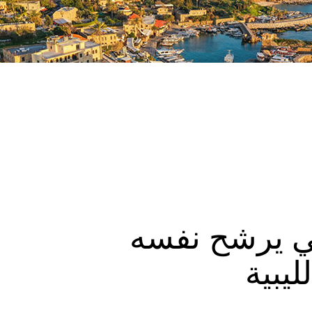
ي يرشح نفسه
ليبية