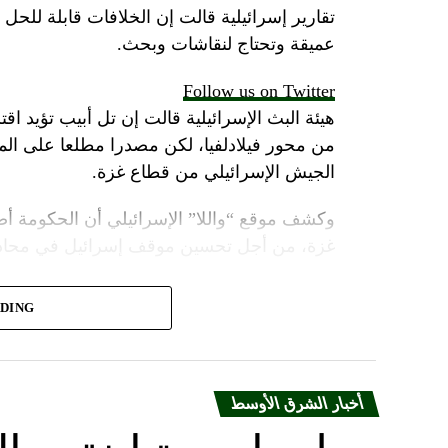
تقارير إسرائيلية قالت إن الخلافات قابلة للح
عميقة وتحتاج لنقاشات وبحث.
Follow us on Twitter
هيئة البث الإسرائيلية قالت إن تل أبيب تؤيد اقت
من محور فيلادلفيا، لكن مصدرا مطلعا على 
الجيش الإسرائيلي من قطاع غزة.
وكشف موقع “واللا” الإسرائيلي أن الحكومة أص
غزة، من أجل تحسين موقف إسرائيل في محادثا
وأشارت مصادر الموقع الإسرائيلي إلى أن المؤسس
ADING
أنتوني بلينكن ضغوطا شديدة على حكومة نتنياهو
لكن موقع “واللا” أوضح أن المؤسسة الأمنية الإ
القتال ضد حماس، وعدم الموافقة على وقف ا
أخبار الشرق الأوسط
ووسط هذا المشهد، يأتي وصول وزير الخارجية ا