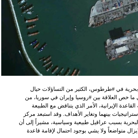
سطين والمنطقة.
وهو من سمح ببقاء حماس في الحكم.
مستعدة لحكومة وفاق وطني تمهيدا لإجراء انتخابات بعد ثلاث
فاق وطني.
تواجد في محوار فيلادلفيا، ونتنياهو لا يريد الإصغاء.
 بحرية في #طرطوس، الكثير من التساؤلات حيال
في ما خص العلاقة بين #روسيا وإيران في سوريا، من
قاعدة الإيرانية، الأمر الذي يتناقض مع الطبيعة
ستراتيجيات بينهما وتغاير الأهداف. وقد استبعد مركز
لبحرية بسبب عراقيل طبيعية وسياسية، مشيراً إلى أن
زال متواضعاً ولا يشي بوجود احتمال لإقامة قاعدة