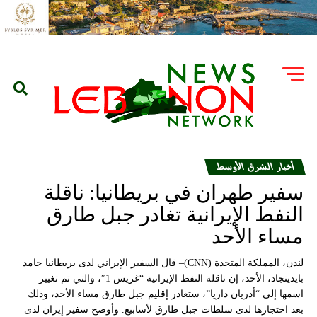
أخبار الشرق الأوسط
سفير طهران في بريطانيا: ناقلة
النفط الإيرانية تغادر جبل طارق
مساء الأحد
لندن، المملكة المتحدة (CNN)– قال السفير الإيراني لدى بريطانيا حامد
بايدينجاد، الأحد، إن ناقلة النفط الإيرانية “غريس 1″، والتي تم تغيير
اسمها إلى “أدريان داريا”، ستغادر إقليم جبل طارق مساء الأحد، وذلك
بعد احتجازها لدى سلطات جبل طارق لأسابيع. وأوضح سفير إيران لدى