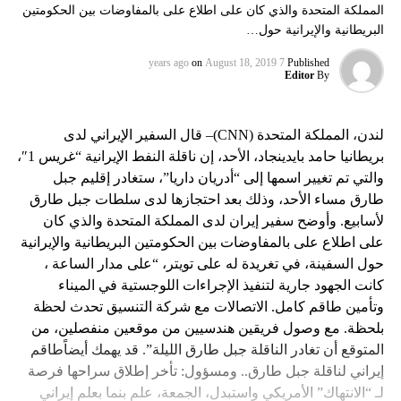
المملكة المتحدة والذي كان على اطلاع على بالمفاوضات بين الحكومتين
البريطانية والإيرانية حول…
on
August 18, 2019
7 years ago
Published
Editor
By
لندن، المملكة المتحدة (CNN)– قال السفير الإيراني لدى
بريطانيا حامد بايدينجاد، الأحد، إن ناقلة النفط الإيرانية “غريس 1″،
والتي تم تغيير اسمها إلى “أدريان داريا”، ستغادر إقليم جبل
طارق مساء الأحد، وذلك بعد احتجازها لدى سلطات جبل طارق
لأسابيع. وأوضح سفير إيران لدى المملكة المتحدة والذي كان
على اطلاع على بالمفاوضات بين الحكومتين البريطانية والإيرانية
حول السفينة، في تغريدة له على تويتر، “على مدار الساعة ،
كانت الجهود جارية لتنفيذ الإجراءات اللوجستية في الميناء
وتأمين طاقم كامل. الاتصالات مع شركة التنسيق تحدث لحظة
بلحظة. مع وصول فريقين هندسيين من موقعين منفصلين، من
المتوقع أن تغادر الناقلة جبل طارق الليلة”. قد يهمك أيضاًطاقم
إيراني لناقلة جبل طارق.. ومسؤول: تأخر إطلاق سراحها فرصة
لـ “الانتهاك” الأمريكي واستبدل، الجمعة، علم بنما بعلم إيراني