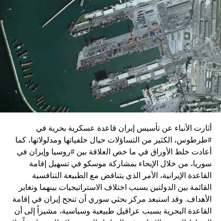
زيارة تأتي في إطار الجهود الدبلوماسية المكثفة التي تبذلها
واشنطن للدفع بالمفاوضات والتوصل إلى اتفاق لوقف لإطلاق
النار في غزة.
ويبدو أن نتنياهو استبق زيارة بلينكن لإسرائيل بالتأكيد على أن
الضغوط يجب أن تتوجه إلى حماس، وليس على حكومته.
كما وقال بيان من مكتب نتنياهو إنه مصر على بقاء القوات
الإسرائيلية في محور فيلادلفيا “لمنع الإرهابيين من إعادة
التسلح”.
أثارت الأنباء عن تأسيس إيران قاعدة عسكرية بحرية في
وفي هذا السياق، قال الكاتب والباحث السياسي الفلسطيني
#طرطوس، الكثير من التساؤلات حيال خلفياتها ومدلولاتها، كما
جمال زقوت في حديث لـ”سكاي نيوز عربية”:
أعادت خلط الأوراق في ما خص العلاقة بين #روسيا وإيران في
سوريا، من خلال الإيحاء بمشاركة موسكو في تسهيل إقامة
حماس ليست عقبة في المفاوضات وأي حديث من هذا
القاعدة الإيرانية، الأمر الذي يتناقض مع الطبيعة التنافسية
القبيل تجني على الموقف الفلسطيني.
القائمة بين الدولتين بسبب اختلاف الاستراتيجيات بينهما وتغاير
المعضلة الأساسية هي أن نتنياهو يعرض المجتمع
الأهداف. وقد استبعد مركز بحثي سوري أن تنجح إيران في إقامة
الإسرائيلي والمنطقة للخطر.
القاعدة البحرية بسبب عراقيل طبيعية وسياسية، مشيراً إلى أن