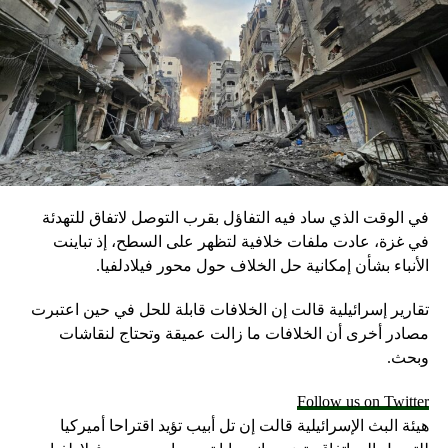
RELATED TOPICS:
UP NEX
ـ”خبرات سابقة”.. الجيش المصري يعلن مشاركته في
أمين استفتاء التعديلات الدستورية
DON'T MISS
إليكم أبرز مواقف السيسي من الدستور وكرسي الرئاسة
خلال 6 سنوات
في الوقت الذي ساد فيه التفاؤل بقرب التوصل لاتفاق للتهدئة
في غزة، عادت ملفات خلافية لتظهر على السطح، إذ تباينت
الأنباء بشأن إمكانية حل الخلاف حول محور فيلادلفيا.
تقارير إسرائيلية قالت إن الخلافات قابلة للحل في حين اعتبرت
مصادر أخرى أن الخلافات ما زالت عميقة وتحتاج لنقاشات
وبحث.
Follow us on Twitter
هيئة البث الإسرائيلية قالت إن تل أبيب تؤيد اقتراحا أميركيا