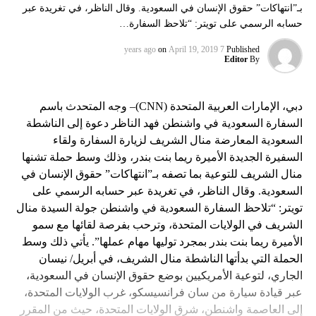
بـ”انتهاكات” حقوق الإنسان في السعودية. وقال الناظر، في تغريدة عبر
حسابه الرسمي على تويتر: “تلاحظ السفارة…
on
April 19, 2019
7 years ago
Published
Editor
By
دبي، الإمارات العربية المتحدة (CNN)– وجه المتحدث باسم
السفارة السعودية في واشنطن فهد الناظر دعوة إلى الناشطة
السعودية المعارضة منال الشريف لزيارة السفارة ولقاء
السفيرة الجديدة الأميرة ريما بنت بندر، وذلك وسط حملة تشنها
منال الشريف للتوعية بما تصفه بـ”انتهاكات” حقوق الإنسان في
السعودية. وقال الناظر، في تغريدة عبر حسابه الرسمي على
تويتر: “تلاحظ السفارة السعودية في واشنطن جولة السيدة منال
الشريف في الولايات المتحدة، وترحب بفرصة لقائها مع سمو
الأميرة ريما بنت بندر بمجرد توليها مهام عملها”. يأتي ذلك وسط
الحملة التي بدأتها الناشطة منال الشريف، في أبريل/ نيسان
الجاري، لتوعية الأمريكيين بوضع حقوق الإنسان في السعودية،
عبر قيادة سيارة من سان فرانسيسكو، غرب الولايات المتحدة،
إلى العاصمة واشنطن، شرق الولايات المتحدة، حيث من المقرر