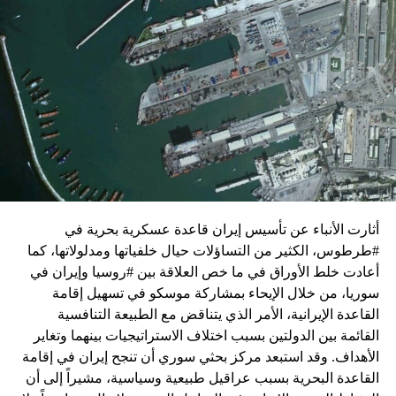
زيارة تأتي في إطار الجهود الدبلوماسية المكثفة التي تبذلها
واشنطن للدفع بالمفاوضات والتوصل إلى اتفاق لوقف لإطلاق
النار في غزة.
ويبدو أن نتنياهو استبق زيارة بلينكن لإسرائيل بالتأكيد على أن
الضغوط يجب أن تتوجه إلى حماس، وليس على حكومته.
كما وقال بيان من مكتب نتنياهو إنه مصر على بقاء القوات
الإسرائيلية في محور فيلادلفيا “لمنع الإرهابيين من إعادة
التسلح”.
أثارت الأنباء عن تأسيس إيران قاعدة عسكرية بحرية في
وفي هذا السياق، قال الكاتب والباحث السياسي الفلسطيني
#طرطوس، الكثير من التساؤلات حيال خلفياتها ومدلولاتها، كما
جمال زقوت في حديث لـ”سكاي نيوز عربية”:
أعادت خلط الأوراق في ما خص العلاقة بين #روسيا وإيران في
سوريا، من خلال الإيحاء بمشاركة موسكو في تسهيل إقامة
حماس ليست عقبة في المفاوضات وأي حديث من هذا
القاعدة الإيرانية، الأمر الذي يتناقض مع الطبيعة التنافسية
القبيل تجني على الموقف الفلسطيني.
القائمة بين الدولتين بسبب اختلاف الاستراتيجيات بينهما وتغاير
المعضلة الأساسية هي أن نتنياهو يعرض المجتمع
الأهداف. وقد استبعد مركز بحثي سوري أن تنجح إيران في إقامة
الإسرائيلي والمنطقة للخطر.
القاعدة البحرية بسبب عراقيل طبيعية وسياسية، مشيراً إلى أن