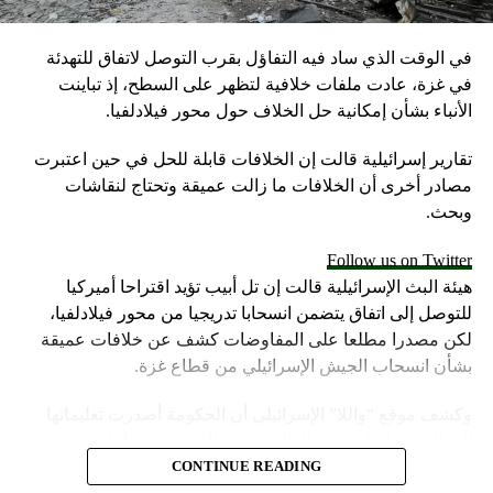
المصدر: رويترز + وسائل إعلام سعودية
في الوقت الذي ساد فيه التفاؤل بقرب التوصل لاتفاق للتهدئة
RELATED TOPICS:
في غزة، عادت ملفات خلافية لتظهر على السطح، إذ تباينت
UP NEX
الأنباء بشأن إمكانية حل الخلاف حول محور فيلادلفيا.
نقرة: لا ننوي تسليم عفرين للحكومة السورية بعد إتمام
لسيطرة عليها
تقارير إسرائيلية قالت إن الخلافات قابلة للحل في حين اعتبرت
مصادر أخرى أن الخلافات ما زالت عميقة وتحتاج لنقاشات
DON'T MISS
أول رد قطري على تصريحات محمد بن سلمان الأخيرة
وبحث.
Follow us on Twitter
هيئة البث الإسرائيلية قالت إن تل أبيب تؤيد اقتراحا أميركيا
للتوصل إلى اتفاق يتضمن انسحابا تدريجيا من محور فيلادلفيا،
لكن مصدرا مطلعا على المفاوضات كشف عن خلافات عميقة
بشأن انسحاب الجيش الإسرائيلي من قطاع غزة.
وكشف موقع “واللا” الإسرائيلي أن الحكومة أصدرت تعليماتها
إلى الجيش لزيادة حدة القتال في قطاع غزة، من أجل تحسين
موقف إسرائيل في محادثات الهدنة.
CONTINUE READING