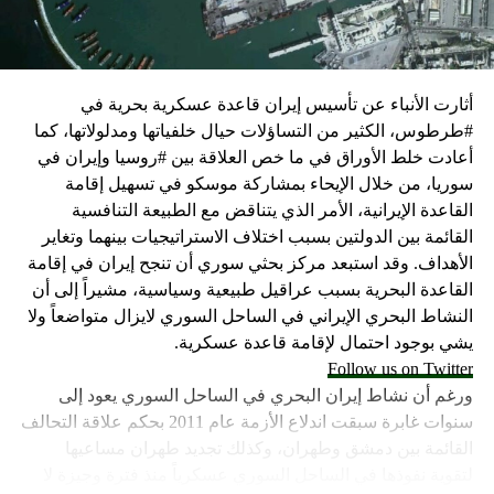
كما وقال بيان من مكتب نتنياهو إنه مصر على بقاء القوات
الإسرائيلية في محور فيلادلفيا “لمنع الإرهابيين من إعادة
التسلح”.
أثارت الأنباء عن تأسيس إيران قاعدة عسكرية بحرية في
وفي هذا السياق، قال الكاتب والباحث السياسي الفلسطيني
#طرطوس، الكثير من التساؤلات حيال خلفياتها ومدلولاتها، كما
جمال زقوت في حديث لـ”سكاي نيوز عربية”:
أعادت خلط الأوراق في ما خص العلاقة بين #روسيا وإيران في
سوريا، من خلال الإيحاء بمشاركة موسكو في تسهيل إقامة
حماس ليست عقبة في المفاوضات وأي حديث من هذا
القاعدة الإيرانية، الأمر الذي يتناقض مع الطبيعة التنافسية
القبيل تجني على الموقف الفلسطيني.
القائمة بين الدولتين بسبب اختلاف الاستراتيجيات بينهما وتغاير
المعضلة الأساسية هي أن نتنياهو يعرض المجتمع
الأهداف. وقد استبعد مركز بحثي سوري أن تنجح إيران في إقامة
الإسرائيلي والمنطقة للخطر.
القاعدة البحرية بسبب عراقيل طبيعية وسياسية، مشيراً إلى أن
النشاط البحري الإيراني في الساحل السوري لايزال متواضعاً ولا
حماس وافقت على الإطار الرئيسي الذي قدمه جو بايدن
يشي بوجود احتمال لإقامة قاعدة عسكرية.
وقالت إنها وافقت على تصورات يوليو.
Follow us on Twitter
حماس تدرك أن وقف إطلاق النار مصلحة لفلسطين
ورغم أن نشاط إيران البحري في الساحل السوري يعود إلى
والمنطقة.
سنوات غابرة سبقت اندلاع الأزمة عام 2011 بحكم علاقة التحالف
برنامج نتنياهو لا يريد السلام في المنطقة، وهو من سمح
القائمة بين دمشق وطهران، وكذلك تجديد طهران مساعيها
ببقاء حماس في الحكم.
لتقوية نفوذها في الساحل السوري عسكرياً منذ فترة وجيزة لا