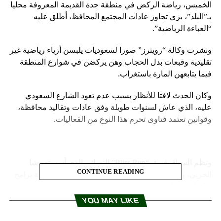
الخميس، رياضة الركض في منطقة جدة القديمة المعروفة محليا
بـ”البلد”، بزي تجاوز عادات المجتمع المحافظ، أطلق عليه
“العباءة الرياضية”.
ونشرت وكالة “رويترز” صورا لسعوديات يلبسن أزياء رياضية غير
تقليدية وقبعات بدل الحجاب وهن يركضن في شوارع المنطقة
فيما يتابعهن المارة باستغراب.
وكان الحدث لافتا للأنظار بسبب عدم تعود الشارع السعودي
عليه، الذي عاش لسنوات طويلة وفق عادات وتقاليد محافظة،
وقوانين تعتمد فتاوى تحرم هذا النوع من الفعاليات.
ونظم السباق فريق “Bliss Run” النسائي الذي أسسته رشا
CONTINUE READING
الحربي، ويهتم بتعزيز الاهتمام بصحة المرأة، عبر ممارسة برامج
رياضات مختلفة.
YOU MAY LIKE
ويأتي هذا الحديث بعد أيام من ماراثون للجري شاركت فيه
سعوديات، يقام لأول مرة في تاريخ المملكة العربية السعودية، إلا