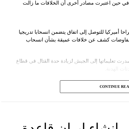
ل في حين اعتبرت مصادر أخرى أن الخلافات ما زالت
راحا أميركيا للتوصل إلى اتفاق يتضمن انسحابا تدريجيا
المفاوضات كشف عن خلافات عميقة بشأن انسحاب
درت تعليماتها إلى الجيش لزيادة حدة القتال في قطاع
ت الهدنة.
ة الأمنية تقدّر أن يمارس وزير الخارجية الأميركية،
CONTINUE RE
.
سرائيلية تصر على الاحتفاظ بقدرتها على العودة إلى
لحرب بشكل تام.
 إنشاء إيران قاعدة
لأميركي أنتوني بلينكن إلى إسرائيل في جولة هي