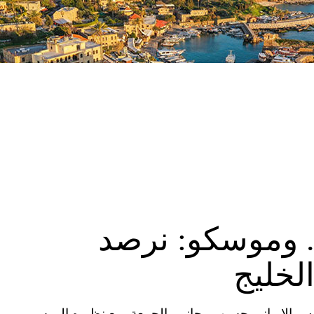
. وموسكو: نرصد
لخليج
ية المتحدة (CNN)– التقى الرئيس الإيراني حسن روحاني، الجمعة، مع نظيره الروسي