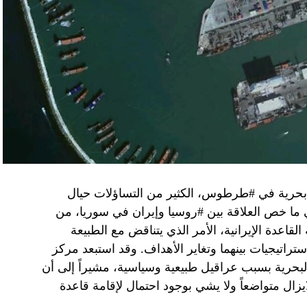
سطين والمنطقة.
وهو من سمح ببقاء حماس في الحكم.
مستعدة لحكومة وفاق وطني تمهيدا لإجراء انتخابات بعد ثلاث
فاق وطني.
تواجد في محوار فيلادلفيا، ونتنياهو لا يريد الإصغاء.
 بحرية في #طرطوس، الكثير من التساؤلات حيال
في ما خص العلاقة بين #روسيا وإيران في سوريا، من
قاعدة الإيرانية، الأمر الذي يتناقض مع الطبيعة
ستراتيجيات بينهما وتغاير الأهداف. وقد استبعد مركز
لبحرية بسبب عراقيل طبيعية وسياسية، مشيراً إلى أن
زال متواضعاً ولا يشي بوجود احتمال لإقامة قاعدة