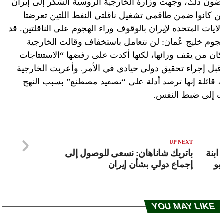
ون ذلك، وجهت وزارة الخارجية الروسية الشكر إلى إيران
ن كانوا ضمن طاقمي تشغيل ناقلتي النفط اللتين تعرضتا
ايات المتحدة لإيران بالوقوف وراء الهجوم على الناقلتين. قد
وم خليج عُمان: لن نتعامل باستخفاف وقالت الخارجية
 كان من يقف ورائها، لكنها أكدت على رفضها “الاستنتاجات
قبل إجراء تحقيق دولي حيادي في الأمر. وأعربت الخارجية
 قائلة إنها ترصد أدلة على “تصعيد مصطنع” بسبب النهج
اف إلى ضبط النفس.
UP NEXT
بنة
باتريك شاناهان: نسعى للوصول إلى
إجماع دولي بشأن إيران
YOU MAY LIKE