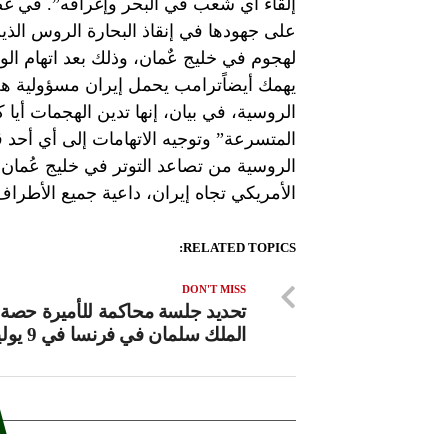
إلقاء أي شعب في البحر وإغراقه”. في غض
على جهودها في إنقاذ البحارة الروس الذي
لهجوم في خليج عٌمان، وذلك بعد اتهام الول
يهمك أيضاًترامب يحمل إيران مسؤولية هج
الروسية، في بيان، إنها تدين الهجمات أيا
المتسرعة” وتوجيه الاتهامات إلى أي أحد 
الروسية من تصاعد التوتر في خليج عُمان،
الأمريكي تجاه إيران، داعية جميع الأطر
RELATED TOPICS:
DON'T MISS
تحديد جلسة محاكمة للأميرة حصة ا
الملك سلمان في فرنسا في 9 يوليو