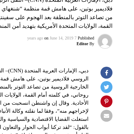
فلاديمير بوتين، على هامش قمة منظمة “شنغهاي لل
من تصاعد التوتر بالمنطقة بعد الهجوم على سفينتي
القمة، الولايات المتحدة الأمريكية بتهديد أمن الم
on
June 14, 2019
7 years ago
Published
Editor
By
دبي، ال
الروسي فلاديمير بوتين، على هامش قمة م
الخارجية الروسية من تصاعد التوتر بالمنط
روحاني، في كلمته أمام القمة، الولايات ال
الأحادية. وقال إن واشنطن انسحبت من ال
لإخراجهم منه”، وفقا لما نقلته وكالة الأنبا
استغلت القضايا الاقتصادية والسياسية وال
بالقول: “لقد تركنا أبواب الحوار والتعاون 