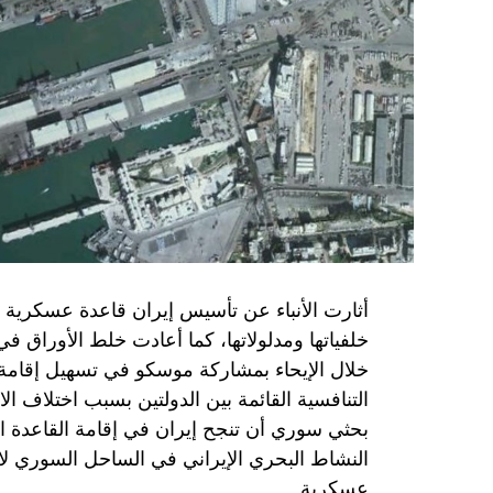
حماس تدرك أن وقف إطلاق النار مصلحة لفل
برنامج نتنياهو لا يريد السلام في المنطقة، 
حماس منذ ديسمبر قدمت لمصر رأيا يقول إنها 
أو أربع سنوات.
الجدية تقتضي أن يجري توافق على حكومة و
الأمن الإسرائيلي يقول أنه لا يوجد سبب أمني لل
SkyNewsArabia
أثارت الأنباء عن تأسيس إيران قاعدة عسكرية
خلفياتها ومدلولاتها، كما أعادت خلط الأوراق 
خلال الإيحاء بمشاركة موسكو في تسهيل إقامة ال
التنافسية القائمة بين الدولتين بسبب اختلاف الا
بحثي سوري أن تنجح إيران في إقامة القاعدة ا
النشاط البحري الإيراني في الساحل السوري لاي
عسكرية.