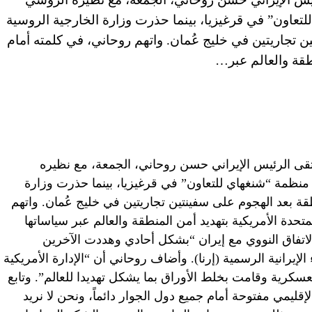
تعاون” في قرغيزيا، بينما حذرت وزارة الخارجية الروسية
ن تجاريتين في خليج عُمان. واتهم روحاني، في كلمته أمام
نطقة والعالم عبر…
إمارات العربية المتحدة (CNN)– التقى الرئيس الإيراني حسن روحاني، الجمعة، مع نظيره
نظمة “شنغهاي للتعاون” في قرغيزيا، بينما حذرت وزارة
قة بعد الهجوم على سفينتين تجاريتين في خليج عُمان. واتهم
متحدة الأمريكية بتهديد أمن المنطقة والعالم عبر سياساتها
اتفاق النووي مع إيران “بشكل أحادي وهددت الآخرين
ء الإيرانية الرسمية (إرنا). وأضاف روحاني أن “الإدارة الأمريكية
عسكرية وقامت بخلط الأوراق بما يشكل تهديدا للعالم”. وتابع
الإقليمي مفتوحة أمام جميع دول الجوار دائماً، ونحن لا نريد