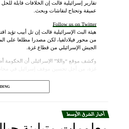
تقارير إسرائيلية قالت إن الخلافات قابلة للح
عميقة وتحتاج لنقاشات وبحث.
Follow us on Twitter
هيئة البث الإسرائيلية قالت إن تل أبيب تؤيد اقت
من محور فيلادلفيا، لكن مصدرا مطلعا على 
الجيش الإسرائيلي من قطاع غزة.
وكشف موقع “واللا” الإسرائيلي أن الحكومة أص
غزة، من أجل تحسين موقف إسرائيل في محادثا
وأشارت مصادر الموقع الإسرائيلي إلى أن المؤسس
ADING
أنتوني بلينكن ضغوطا شديدة على حكومة نتنياهو
لكن موقع “واللا” أوضح أن المؤسسة الأمنية الإ
القتال ضد حماس، وعدم الموافقة على وقف ا
أخبار الشرق الأوسط
معلومات متباينة حيال
ووسط هذا المشهد، يأتي وصول وزير الخارجية ا