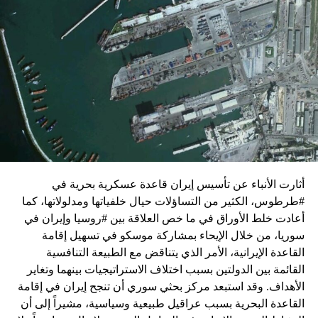
زيارة تأتي في إطار الجهود الدبلوماسية المكثفة التي تبذلها
واشنطن للدفع بالمفاوضات والتوصل إلى اتفاق لوقف لإطلاق
النار في غزة.
ويبدو أن نتنياهو استبق زيارة بلينكن لإسرائيل بالتأكيد على أن
الضغوط يجب أن تتوجه إلى حماس، وليس على حكومته.
كما وقال بيان من مكتب نتنياهو إنه مصر على بقاء القوات
الإسرائيلية في محور فيلادلفيا “لمنع الإرهابيين من إعادة
التسلح”.
أثارت الأنباء عن تأسيس إيران قاعدة عسكرية بحرية في
وفي هذا السياق، قال الكاتب والباحث السياسي الفلسطيني
#طرطوس، الكثير من التساؤلات حيال خلفياتها ومدلولاتها، كما
جمال زقوت في حديث لـ”سكاي نيوز عربية”:
أعادت خلط الأوراق في ما خص العلاقة بين #روسيا وإيران في
سوريا، من خلال الإيحاء بمشاركة موسكو في تسهيل إقامة
حماس ليست عقبة في المفاوضات وأي حديث من هذا
القاعدة الإيرانية، الأمر الذي يتناقض مع الطبيعة التنافسية
القبيل تجني على الموقف الفلسطيني.
القائمة بين الدولتين بسبب اختلاف الاستراتيجيات بينهما وتغاير
المعضلة الأساسية هي أن نتنياهو يعرض المجتمع
الأهداف. وقد استبعد مركز بحثي سوري أن تنجح إيران في إقامة
الإسرائيلي والمنطقة للخطر.
القاعدة البحرية بسبب عراقيل طبيعية وسياسية، مشيراً إلى أن