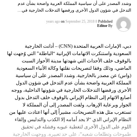
وشدد المصدر على أن سياسية المملكة العربية واضحة بشأن عدم
التدخل في شؤون الدول الأخرى ورفضها التدخلات الخارجية في…
on
September 25, 2018
8 years ago
Published
Editor
By
دبي، الإمارات العربية المتحدة (CNN) – أدانت الخارجية
السعودية واستنكرت الاتهامات الإيرانية “الباطلة” التي وُجهت لها
بالوقوف خلف الأحداث التي شهدتها مدينة الأحواز السبت
الماضي، وذلك وفقا لتصريحات نقلتها وكالة الأنباء السعودية
(واس) عن مصدر بالخارجية. وشدد المصدر على أن سياسية
المملكة العربية واضحة بشأن عدم التدخل في شؤون الدول
الأخرى ورفضها التدخلات الخارجية في شؤونها الداخلية، ووجه
أصابع الاتهام إلى النظام الإيراني بالوقوف خلف التدخل بدول
الجوار وبرعاية الإرهاب. ولفت المصدر إلى أن المملكة لا
تستغرب مثل هذه التصريحات، مشيراً إلى أنها اعتادت عليها من
النظام الإيراني الذي “لا يجد أمامه إلا الكذب والتدليس وإلقاء
اللوم على الدول الأخرى لتغطية عيوبه وفشله في تحقيق
طموحات وتطلعات شعبه”، على حد تعبيره. ووجهت الخارجية