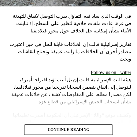
الإسرائيلية
في الوقت الذي ساد فيه التفاؤل بقرب التوصل لاتفاق للتهدئة
في غزة، عادت ملفات خلافية لتظهر على السطح، إذ تباينت
الأنباء بشأن إمكانية حل الخلاف حول محور فيلادلفيا.
تقارير إسرائيلية قالت إن الخلافات قابلة للحل في حين اعتبرت
مصادر أخرى أن الخلافات ما زالت عميقة وتحتاج لنقاشات
وبحث.
Follow us on Twitter
هيئة البث الإسرائيلية قالت إن تل أبيب تؤيد اقتراحا أميركيا
للتوصل إلى اتفاق يتضمن انسحابا تدريجيا من محور فيلادلفيا،
لكن مصدرا مطلعا على المفاوضات كشف عن خلافات عميقة
بشأن انسحاب الجيش الإسرائيلي من قطاع غزة.
وكشف موقع “واللا” الإسرائيلي أن الحكومة أصدرت تعليماتها
إلى الجيش لزيادة حدة القتال في قطاع غزة، من أجل تحسين
موقف إسرائيل في محادثات الهدنة.
CONTINUE READING