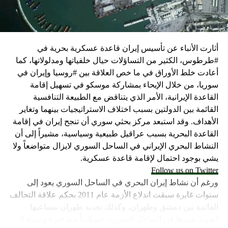
كما وقال بيان من مكتب نتنياهو إنه مصر على بقاء القوات
الإسرائيلية في محور فيلادلفيا “لمنع الإرهابيين من إعادة
التسلح”.
أثارت الأنباء عن تأسيس إيران قاعدة عسكرية بحرية في
وفي هذا السياق، قال الكاتب والباحث السياسي الفلسطيني
#طرطوس، الكثير من التساؤلات حيال خلفياتها ومدلولاتها، كما
جمال زقوت في حديث لـ”سكاي نيوز عربية”:
أعادت خلط الأوراق في ما خص العلاقة بين #روسيا وإيران في
سوريا، من خلال الإيحاء بمشاركة موسكو في تسهيل إقامة
حماس ليست عقبة في المفاوضات وأي حديث من هذا
القاعدة الإيرانية، الأمر الذي يتناقض مع الطبيعة التنافسية
القبيل تجني على الموقف الفلسطيني.
القائمة بين الدولتين بسبب اختلاف الاستراتيجيات بينهما وتغاير
المعضلة الأساسية هي أن نتنياهو يعرض المجتمع
الأهداف. وقد استبعد مركز بحثي سوري أن تنجح إيران في إقامة
الإسرائيلي والمنطقة للخطر.
القاعدة البحرية بسبب عراقيل طبيعية وسياسية، مشيراً إلى أن
النشاط البحري الإيراني في الساحل السوري لايزال متواضعاً ولا
حماس وافقت على الإطار الرئيسي الذي قدمه جو بايدن
يشي بوجود احتمال لإقامة قاعدة عسكرية.
وقالت إنها وافقت على تصورات يوليو.
Follow us on Twitter
حماس تدرك أن وقف إطلاق النار مصلحة لفلسطين
ورغم أن نشاط إيران البحري في الساحل السوري يعود إلى
والمنطقة.
سنوات غابرة سبقت اندلاع الأزمة عام 2011 بحكم علاقة التحالف
برنامج نتنياهو لا يريد السلام في المنطقة، وهو من سمح
القائمة بين دمشق وطهران، وكذلك تجديد طهران مساعيها
ببقاء حماس في الحكم.
لتقوية نفوذها في الساحل السوري عسكرياً منذ فترة وجيزة لا