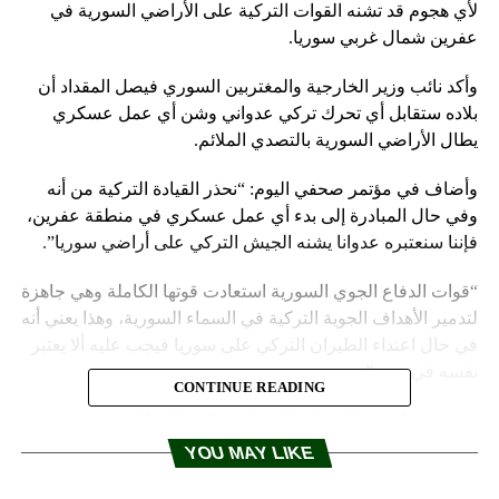
لأي هجوم قد تشنه القوات التركية على الأراضي السورية في
عفرين شمال غربي سوريا.
وأكد نائب وزير الخارجية والمغتربين السوري فيصل المقداد أن
بلاده ستقابل أي تحرك تركي عدواني وشن أي عمل عسكري
يطال الأراضي السورية بالتصدي الملائم.
وأضاف في مؤتمر صحفي اليوم: “نحذر القيادة التركية من أنه
وفي حال المبادرة إلى بدء أي عمل عسكري في منطقة عفرين،
فإننا سنعتبره عدوانا يشنه الجيش التركي على أراضي سوريا”.
“قوات الدفاع الجوي السورية استعادت قوتها الكاملة وهي جاهزة
لتدمير الأهداف الجوية التركية في السماء السورية، وهذا يعني أنه
في حال اعتداء الطيران التركي على سوريا فيجب عليه ألا يعتبر
نفسه في نزهة”.
CONTINUE READING
“عفرين خاصة، والمنطقة الشمالية والشمالية الشرقية
من سوريا كانت منذ الأزل، وستبقى أرضا عربية سورية”.
YOU MAY LIKE
وكان الرئيس التركي، رجب طيب أردوغان، قد توعد مؤخرا بأن