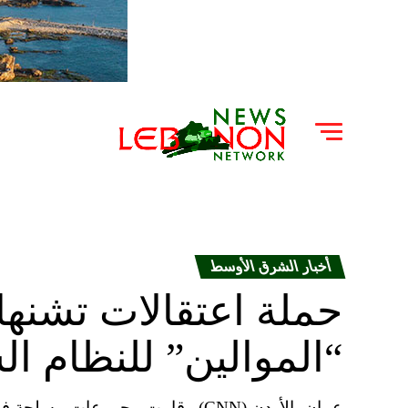
أخبار الشرق الأوسط
حملة اعتقالات تشنه
“الموالين” للنظام ا
عمان، الأردن (CNN)– قامت مجموعا