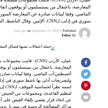
المعارضة، باعتقال من يستسلمون أو يوقعون ات
الماضي، وفقا لبيانات صادرة عن المعارضة السوري
سوري في إدلب لـCNN، الإثنين. وقال الناشط، الذي رفض الكشف عن اسمه…
on
September 10, 2018
8 years ago
Published
Editor
By
عمان، الأردن (CNN)– قا
المعارضة، باعتقال من يستسلمون أو يوق
أغسطس/آب الماضي، وفقا لبيانات صادرة 
اسمه 
لتنظيم القاعدة)، ومجموعات من الجيش ال
عن اتخاذ قرار يقضي بإلقاء القبض على 
مراكز المصالحة الروسية في سوريا. بدو