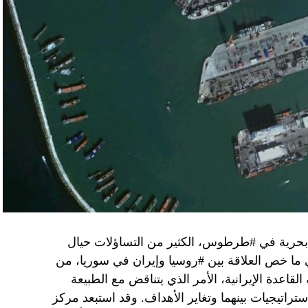
مع الإسرائيلي والمنطقة للخطر.
جو بايدن وقالت إنها وافقت على تصورات يوليو.
سطين والمنطقة.
وهو من سمح ببقاء حماس في الحكم.
مستعدة لحكومة وفاق وطني تمهيدا لإجراء انتخابات بعد ثلاث
فاق وطني.
تواجد في محوار فيلادلفيا، ونتنياهو لا يريد الإصغاء.
 بحرية في #طرطوس، الكثير من التساؤلات حيال
في ما خص العلاقة بين #روسيا وإيران في سوريا، من
قاعدة الإيرانية، الأمر الذي يتناقض مع الطبيعة
ستراتيجيات بينهما وتغاير الأهداف. وقد استبعد مركز