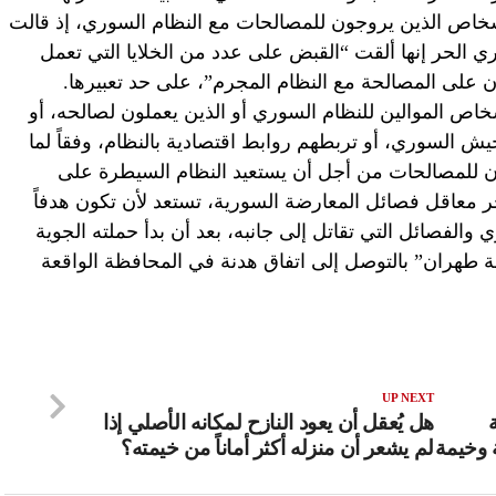
بض على الأشخاص الذين يروجون للمصالحات مع النظام السوري، إذ قالت
ري الحر إنها ألقت “القبض على عدد من الخلايا التي تعمل
على المصالحة مع النظام المجرم”، على حد تعبيرها.
خاص الموالين للنظام السوري أو الذين يعملون لصالحه، أو
جيش السوري، أو تربطهم روابط اقتصادية بالنظام، وفقاً لما
جون للمصالحات من أجل أن يستعيد النظام السيطرة على
خر معاقل فصائل المعارضة السورية، تستعد لأن تكون هدفاً
الفصائل التي تقاتل إلى جانبه، بعد أن بدأ حملته الجوية
ة طهران” بالتوصل إلى اتفاق هدنة في المحافظة الواقعة
UP NEXT
هل يُعقل أن يعود النازح لمكانه الأصلي إذا
 وخيمة
لم يشعر أن منزله أكثر أماناً من خيمته؟