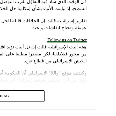
في الوقت الذي ساد فيه التفاؤل بقرب التوصل 
السطح، إذ تباينت الأنباء بشأن إمكانية حل الخل
تقارير إسرائيلية قالت إن الخلافات قابلة للح
عميقة وتحتاج لنقاشات وبحث.
Follow us on Twitter
هيئة البث الإسرائيلية قالت إن تل أبيب تؤيد اقت
من محور فيلادلفيا، لكن مصدرا مطلعا على 
الجيش الإسرائيلي من قطاع غزة.
وكشف موقع “واللا” الإسرائيلي أن الحكومة أص
غزة، من أجل تحسين موقف إسرائيل في محادثا
وأشارت مصادر الموقع الإسرائيلي إلى أن المؤسس
ADING
أنتوني بلينكن ضغوطا شديدة على حكومة نتنياهو
لكن موقع “واللا” أوضح أن المؤسسة الأمنية الإ