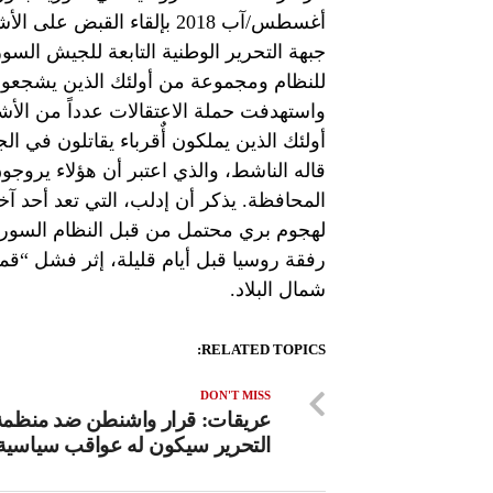
أغسطس/آب 2018 بإلقاء الق
جبهة التحرير الوطنية التابعة للجيش السو
للنظام ومجموعة من أولئك الذين يشجعون 
واستهدفت حملة الاعتقالات عدداً من الأش
أولئك الذين يملكون أٌقرباء يقاتلون في ال
قاله الناشط، والذي اعتبر أن هؤلاء يرو
المحافظة. يذكر أن إدلب، التي تعد أحد آ
لهجوم بري محتمل من قبل النظام السوري و
رفقة روسيا قبل أيام قليلة، إثر فشل “قم
شمال البلاد.
RELATED TOPICS:
DON'T MISS
عريقات: قرار واشنطن ضد منظمة
التحرير سيكون له عواقب سياسية