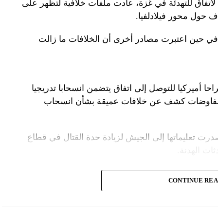
لاتفاق للتهدئة في غزة، عادت ملفات خلافية لتظهر على
اف حول محور فيلادلفيا.
ل في حين اعتبرت مصادر أخرى أن الخلافات ما زالت
راحا أميركيا للتوصل إلى اتفاق يتضمن انسحابا تدريجيا
المفاوضات كشف عن خلافات عميقة بشأن انسحاب
درت تعليماتها إلى الجيش لزيادة حدة القتال في قطاع
ت الهدنة.
ة الأمنية تقدّر أن يمارس وزير الخارجية الأميركية،
CONTINUE RE
.
سرائيلية تصر على الاحتفاظ بقدرتها على العودة إلى