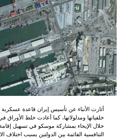
المعضلة الأساسية هي أن نتنياهو يعرض المجت
حماس وافقت على الإطار الرئيسي الذي قدمه 
حماس تدرك أن وقف إطلاق النار مصلحة لفل
برنامج نتنياهو لا يريد السلام في المنطقة، 
حماس منذ ديسمبر قدمت لمصر رأيا يقول إنها 
أو أربع سنوات.
الجدية تقتضي أن يجري توافق على حكومة و
الأمن الإسرائيلي يقول أنه لا يوجد سبب أمني لل
SkyNewsArabia
أثارت الأنباء عن تأسيس إيران قاعدة عسكرية
خلفياتها ومدلولاتها، كما أعادت خلط الأوراق 
خلال الإيحاء بمشاركة موسكو في تسهيل إقامة ال
التنافسية القائمة بين الدولتين بسبب اختلاف الا