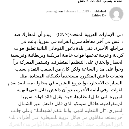
التقدم بسبب هجمات داعش…
on
February 15, 2019
7 years ago
Published
Editor
By
دبي، الإمارات العربية المتحدة(CNN)— يبدو أن المعارك ضد
داعش في آخر معاقله شرق الفرات في سوريا، باتت في
مراحلها الأخيرة، ففي بلدة باغوز الفوقاني النائية تطبق قوات
كردية وعربية تدعمها قوات خاصة أمريكية وبريطانية وفرنسية
الحصار والخناق على التنظيم المتطرف. وتستمر المعركة براً
وجواً على مدار الساعة ولكن كان من الصعب التقدم بسبب
هجمات داعش المتكررة مستخدماً تكتيكاته المعتادة، مثل
السيارات الانتحارية والدروع البشرية في محاولة منه لصد تقدم
القوات. وفي أيامه الأخيرة يبدو أن داعش يقاتل حتى النهاية
المريرة التي طال انتظارها، حيث يقول قائد قوات سوريا
الديمقراطية، هافال سيمكو الذي قاتل داعش عبر الشمال
السوري، “إن التنظيم انتهى، وإننا ننتقم لشهدائنا.” وعلى جانب
آخر يستعد مقاتلون من قبائل عربية للسيطرة على أطراف بلدة
باغوز الفوقاني، حيث أعطى قائد المجموعة الأوامر ببدء التحرك.