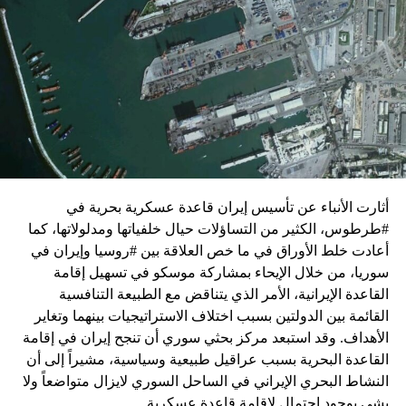
واشنطن للدفع بالمفاوضات والتوصل إلى اتفاق لوقف لإطلاق
النار في غزة.
ويبدو أن نتنياهو استبق زيارة بلينكن لإسرائيل بالتأكيد على أن
الضغوط يجب أن تتوجه إلى حماس، وليس على حكومته.
كما وقال بيان من مكتب نتنياهو إنه مصر على بقاء القوات
الإسرائيلية في محور فيلادلفيا “لمنع الإرهابيين من إعادة
التسلح”.
أثارت الأنباء عن تأسيس إيران قاعدة عسكرية بحرية في
وفي هذا السياق، قال الكاتب والباحث السياسي الفلسطيني
#طرطوس، الكثير من التساؤلات حيال خلفياتها ومدلولاتها، كما
جمال زقوت في حديث لـ”سكاي نيوز عربية”:
أعادت خلط الأوراق في ما خص العلاقة بين #روسيا وإيران في
سوريا، من خلال الإيحاء بمشاركة موسكو في تسهيل إقامة
حماس ليست عقبة في المفاوضات وأي حديث من هذا
القاعدة الإيرانية، الأمر الذي يتناقض مع الطبيعة التنافسية
القبيل تجني على الموقف الفلسطيني.
القائمة بين الدولتين بسبب اختلاف الاستراتيجيات بينهما وتغاير
المعضلة الأساسية هي أن نتنياهو يعرض المجتمع
الأهداف. وقد استبعد مركز بحثي سوري أن تنجح إيران في إقامة
الإسرائيلي والمنطقة للخطر.
القاعدة البحرية بسبب عراقيل طبيعية وسياسية، مشيراً إلى أن
النشاط البحري الإيراني في الساحل السوري لايزال متواضعاً ولا
حماس وافقت على الإطار الرئيسي الذي قدمه جو بايدن
يشي بوجود احتمال لإقامة قاعدة عسكرية.
وقالت إنها وافقت على تصورات يوليو.