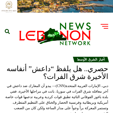
أخبار الشرق الأوسط
حصري.. هل يلفظ “داعش” أنفاسه
الأخيرة شرق الفرات؟
دبي، الإمارات العربية المتحدة(CNN)— يبدو أن المعارك ضد داعش في
آخر معاقله شرق الفرات في سوريا، باتت في مراحلها الأخيرة، ففي
بلدة باغوز الفوقاني النائية تطبق قوات كردية وعربية تدعمها قوات خاصة
أمريكية وبريطانية وفرنسية الحصار والخناق على التنظيم المتطرف.
وتستمر المعركة براً وجواً على مدار الساعة ولكن كان من الصعب