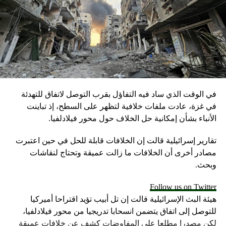
في الوقت الذي ساد فيه التفاؤل بقرب التوصل لاتفاق للتهدئة
في غزة، عادت ملفات خلافية لتظهر على السطح، إذ تباينت
الأنباء بشأن إمكانية حل الخلاف حول محور فيلادلفيا.
تقارير إسرائيلية قالت إن الخلافات قابلة للحل في حين اعتبرت
مصادر أخرى أن الخلافات ما زالت عميقة وتحتاج لنقاشات
وبحث.
Follow us on Twitter
هيئة البث الإسرائيلية قالت إن تل أبيب تؤيد اقتراحا أميركيا
للتوصل إلى اتفاق يتضمن انسحابا تدريجيا من محور فيلادلفيا،
لكن مصدرا مطلعا على المفاوضات كشف عن خلافات عميقة