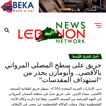
أخبار الشرق الأوسط
حريق على سطح المصلى المرواني
بالأقصى.. وأبومازن يحذر من
“استهداف المقدسات”
دبي، الإمارات العربية المتحدة (CNN)– سيطر فريق إطفائية المسجد
الأقصى، مساء الإثنين، على حريق شبّ في منطقة المصلى المرواني
في الجهة الشرقية من المسجد الأقصى، وفقا لما ذكرته وكالة الأنباء
الفلسطينية (وفا). ونقلت الوكالة الفلسطينية عن مصدر في الأوقاف