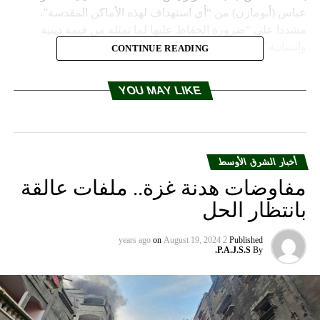
عباس (أبومازن) من “أي استهداف لهذه الأماكن المقدسة”،
مشددا على “ضرورة الحفاظ عليها لما تمثله من قيمة دينية
وإنسانية كبير”، وفقا لما نقلته “وفا”.
CONTINUE READING
RELATED TOPICS:
YOU MAY LIKE
UP NEX
لسراج يهاجم حفتر ويتعهد بتقديمه لـ”الجنايات الدولية”
DON'T MISS
المجلس العسكري السوداني يوضح موقفه من حرب
أخبار الشرق الأوسط
اليمن.. واتصال بين الملك سلمان والبرهان
مفاوضات هدنة غزة.. ملفات عالقة
بانتظار الحل
on
August 19, 2024
2 years ago
Published
P.A.J.S.S.
By