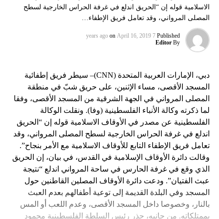
الاسلامية قوله إن “الحريق اندلع في غرفة الحراس الخارجية لسطح
المصلى المرواني، وقد تعامل فريق الإطفاء…
on
April 16, 2019
7 years ago
Published
Editor
By
دبي، الإمارات العربية المتحدة (CNN)– سيطر فريق إطفائية
المسجد الأقصى، مساء الإثنين، على حريق شبّ في منطقة
المصلى المرواني في الجهة الشرقية من المسجد الأقصى، وفقا
لما ذكرته وكالة الأنباء الفلسطينية (وفا). ونقلت الوكالة
الفلسطينية عن مصدر في الأوقاف الاسلامية قوله إن “الحريق
اندلع في غرفة الحراس الخارجية لسطح المصلى المرواني، وقد
تعامل فريق الإطفاء التابع للأوقاف الاسلامية مع الأمر بنجاح”.
وقالت دائرة الأوقاف الإسلامية في القدس، في بيان، إن الحريق
الذي وقع في غرفة الحارس في ساحة المرواني اندلع “نتيجة
عبث الفتيان”. ودعت دائرة الأوقاف المصلين القاطنين حول
المسجد وفي البلدة القديمة إلى توعية أطفالهم بعدم العبث
بالنار، وخصوصا داخل المسجد الأقصى، وعدم اللعب أو المس
بممتلكاته. من جانبه، حذر رئيس السلطة الفلسطينية محمود