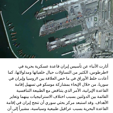
زيارة تأتي في إطار الجهود الدبلوماسية المكثفة التي تبذلها
واشنطن للدفع بالمفاوضات والتوصل إلى اتفاق لوقف لإطلاق
النار في غزة.
ويبدو أن نتنياهو استبق زيارة بلينكن لإسرائيل بالتأكيد على أن
الضغوط يجب أن تتوجه إلى حماس، وليس على حكومته.
كما وقال بيان من مكتب نتنياهو إنه مصر على بقاء القوات
الإسرائيلية في محور فيلادلفيا “لمنع الإرهابيين من إعادة
التسلح”.
أثارت الأنباء عن تأسيس إيران قاعدة عسكرية بحرية في
وفي هذا السياق، قال الكاتب والباحث السياسي الفلسطيني
#طرطوس، الكثير من التساؤلات حيال خلفياتها ومدلولاتها، كما
جمال زقوت في حديث لـ”سكاي نيوز عربية”:
أعادت خلط الأوراق في ما خص العلاقة بين #روسيا وإيران في
سوريا، من خلال الإيحاء بمشاركة موسكو في تسهيل إقامة
حماس ليست عقبة في المفاوضات وأي حديث من هذا
القاعدة الإيرانية، الأمر الذي يتناقض مع الطبيعة التنافسية
القبيل تجني على الموقف الفلسطيني.
القائمة بين الدولتين بسبب اختلاف الاستراتيجيات بينهما وتغاير
المعضلة الأساسية هي أن نتنياهو يعرض المجتمع
الأهداف. وقد استبعد مركز بحثي سوري أن تنجح إيران في إقامة
الإسرائيلي والمنطقة للخطر.
القاعدة البحرية بسبب عراقيل طبيعية وسياسية، مشيراً إلى أن