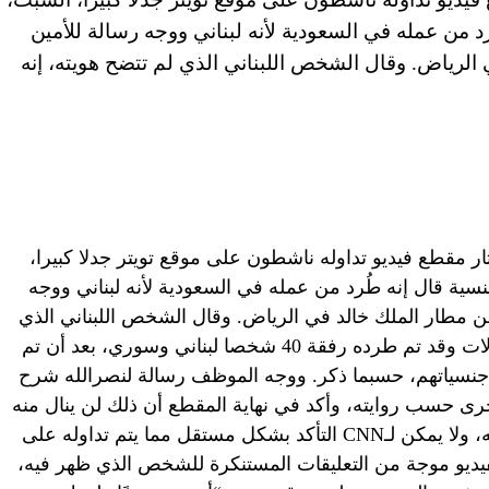
د من عمله في السعودية لأنه لبناني ووجه رسالة للأمين
لرياض. وقال الشخص اللبناني الذي لم تتضح هويته، إنه
إمارات العربية المتحدة (CNN) – أثار مقطع فيديو تداوله ناشطون على موقع تويتر جدلا كبيرا،
سية قال إنه طُرد من عمله في السعودية لأنه لبناني ووجه
 مطار الملك خالد في الرياض. وقال الشخص اللبناني الذي
لم تتضح هويته، إنه يعمل في شركة مقاولات وقد تم طرده رفقة 40 شخصا لبناني وسوري، بعد أن تم
نسياتهم، حسبما ذكر. ووجه الموظف رسالة لنصرالله شرح
ى حسب روايته، وأكد في نهاية المقطع أن ذلك لن ينال منه
ومن موقفه الذي يبدو أنه موال لحزب الله، ولا يمكن لـCNN التأكد بشكل مستقل مما يتم تداوله على
لفيديو موجة من التعليقات المستنكرة للشخص الذي ظهر فيه،