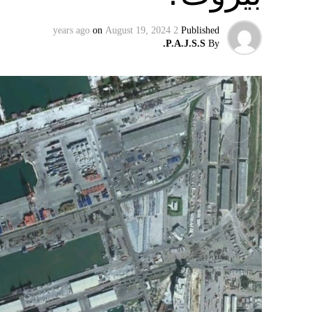
ويبدو أن نتنياهو استبق زيارة بلينكن لإسرائيل
on
August 19, 2024
2 years ago
Published
وليس على حكومته.
P.A.J.S.S.
By
كما وقال بيان من مكتب نتنياهو إنه مصر على بقا
الإرهابيين من إعادة التسلح”.
وفي هذا السياق، قال الكاتب والباحث السيا
عربية”:
حماس ليست عقبة في المفاوضات وأي حديث م
المعضلة الأساسية هي أن نتنياهو يعرض المجت
حماس وافقت على الإطار الرئيسي الذي قدمه 
حماس تدرك أن وقف إطلاق النار مصلحة لفل
برنامج نتنياهو لا يريد السلام في المنطقة، 
حماس منذ ديسمبر قدمت لمصر رأيا يقول إنها 
أو أربع سنوات.