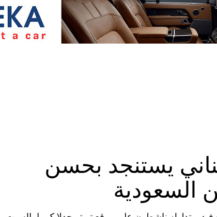
ناني يستنجد بحسن
ن السعودية
ية المتحدة (CNN) – أثار مقطع فيديو تداوله ناشطون على موقع تويتر جدلا كبيرا، السبت،