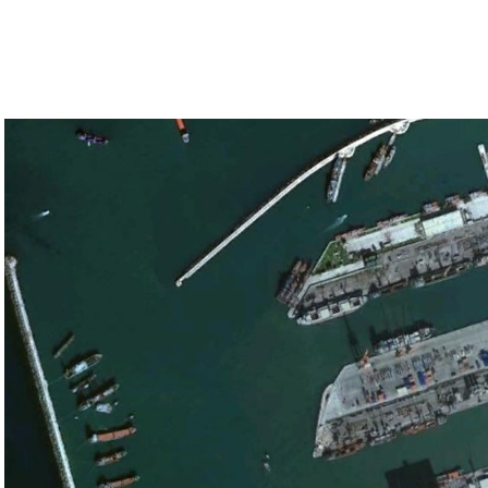
 بالتأكيد على أن الضغوط يجب أن تتوجه إلى حماس،
ء القوات الإسرائيلية في محور فيلادلفيا “لمنع
سي الفلسطيني جمال زقوت في حديث لـ”سكاي نيوز
ن هذا القبيل تجني على الموقف الفلسطيني.
مع الإسرائيلي والمنطقة للخطر.
جو بايدن وقالت إنها وافقت على تصورات يوليو.
سطين والمنطقة.
وهو من سمح ببقاء حماس في الحكم.
مستعدة لحكومة وفاق وطني تمهيدا لإجراء انتخابات بعد ثلاث