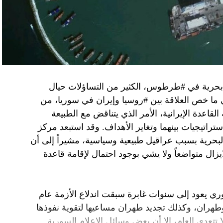
فاق وطني.
تواجد في محوار فيلادلفيا، ونتنياهو لا يريد الإصغاء.
 بحرية في #طرطوس، الكثير من التساؤلات حيال
في ما خص العلاقة بين #روسيا وإيران في سوريا، من
قاعدة الإيرانية، الأمر الذي يتناقض مع الطبيعة
ستراتيجيات بينهما وتغاير الأهداف. وقد استبعد مركز
لبحرية بسبب عراقيل طبيعية وسياسية، مشيراً إلى أن
زال متواضعاً ولا يشي بوجود احتمال لإقامة قاعدة
ي يعود إلى سنوات غابرة سبقت اندلاع الأزمة عام
 وطهران، وكذلك تجديد طهران مساعيها لتقوية نفوذها
تتعدى العام، إلا أن بعض وسائل الإعلام السورية