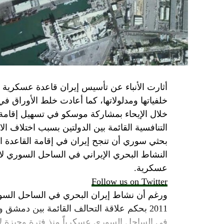
الجدية تقتضي أن يجري توافق على حكومة و
الأمن الإسرائيلي يقول أنه لا يوجد سبب أمني لل
SkyNewsArabia
أثارت الأنباء عن تأسيس إيران قاعدة عسكرية
خلفياتها ومدلولاتها، كما أعادت خلط الأوراق 
خلال الإيحاء بمشاركة موسكو في تسهيل إقامة ال
التنافسية القائمة بين الدولتين بسبب اختلاف الا
بحثي سوري أن تنجح إيران في إقامة القاعدة ا
النشاط البحري الإيراني في الساحل السوري لاي
عسكرية.
Follow us on Twitter
ورغم أن نشاط إيران البحري في الساحل السور
2011 بحكم علاقة التحالف القائمة بين دمشق
في الساحل السوري عسكرياً منذ فترة وجيزة لا 