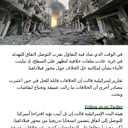
في الوقت الذي ساد فيه التفاؤل بقرب التوصل لاتفاق للتهدئة
في غزة، عادت ملفات خلافية لتظهر على السطح، إذ تباينت
الأنباء بشأن إمكانية حل الخلاف حول محور فيلادلفيا.
تقارير إسرائيلية قالت إن الخلافات قابلة للحل في حين اعتبرت
مصادر أخرى أن الخلافات ما زالت عميقة وتحتاج لنقاشات
وبحث.
Follow us on Twitter
هيئة البث الإسرائيلية قالت إن تل أبيب تؤيد اقتراحا أميركيا
للتوصل إلى اتفاق يتضمن انسحابا تدريجيا من محور فيلادلفيا،
لكن مصدرا مطلعا على المفاوضات كشف عن خلافات عميقة