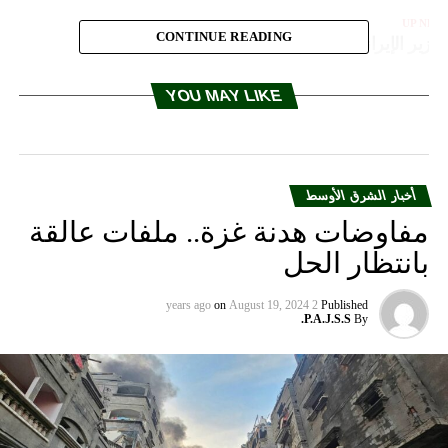
UP NEX
CONTINUE READING
لوزير الإيراني عبد اللهيان.. ترامب رئيس مجنون
DON'T MISS
دولة خليجية تعلن استعدادها للتوسط بين أمريكا وإيران
YOU MAY LIKE
أخبار الشرق الأوسط
مفاوضات هدنة غزة.. ملفات عالقة
بانتظار الحل
on
August 19, 2024
2 years ago
Published
P.A.J.S.S.
By