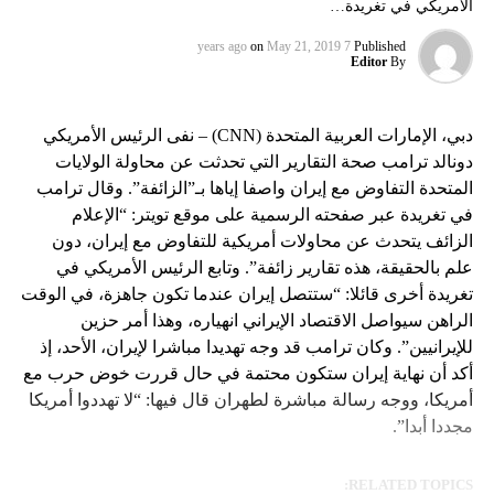
الأمريكي في تغريدة…
on
May 21, 2019
7 years ago
Published
Editor
By
دبي، الإمارات العربية المتحدة (CNN) – نفى الرئيس الأمريكي
دونالد ترامب صحة التقارير التي تحدثت عن محاولة الولايات
المتحدة التفاوض مع إيران واصفا إياها بـ”الزائفة”. وقال ترامب
في تغريدة عبر صفحته الرسمية على موقع تويتر: “الإعلام
الزائف يتحدث عن محاولات أمريكية للتفاوض مع إيران، دون
علم بالحقيقة، هذه تقارير زائفة”. وتابع الرئيس الأمريكي في
تغريدة أخرى قائلا: “ستتصل إيران عندما تكون جاهزة، في الوقت
الراهن سيواصل الاقتصاد الإيراني انهياره، وهذا أمر حزين
للإيرانيين”. وكان ترامب قد وجه تهديدا مباشرا لإيران، الأحد، إذ
أكد أن نهاية إيران ستكون محتمة في حال قررت خوض حرب مع
أمريكا، ووجه رسالة مباشرة لطهران قال فيها: “لا تهددوا أمريكا
مجددا أبدا”.
RELATED TOPICS: