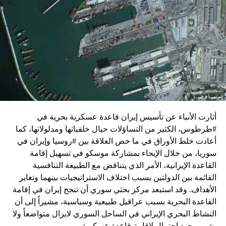
واشنطن للدفع بالمفاوضات والتوصل إلى اتفاق لوقف لإطلاق
النار في غزة.
ويبدو أن نتنياهو استبق زيارة بلينكن لإسرائيل بالتأكيد على أن
الضغوط يجب أن تتوجه إلى حماس، وليس على حكومته.
كما وقال بيان من مكتب نتنياهو إنه مصر على بقاء القوات
الإسرائيلية في محور فيلادلفيا “لمنع الإرهابيين من إعادة
التسلح”.
أثارت الأنباء عن تأسيس إيران قاعدة عسكرية بحرية في
وفي هذا السياق، قال الكاتب والباحث السياسي الفلسطيني
#طرطوس، الكثير من التساؤلات حيال خلفياتها ومدلولاتها، كما
جمال زقوت في حديث لـ”سكاي نيوز عربية”:
أعادت خلط الأوراق في ما خص العلاقة بين #روسيا وإيران في
سوريا، من خلال الإيحاء بمشاركة موسكو في تسهيل إقامة
حماس ليست عقبة في المفاوضات وأي حديث من هذا
القاعدة الإيرانية، الأمر الذي يتناقض مع الطبيعة التنافسية
القبيل تجني على الموقف الفلسطيني.
القائمة بين الدولتين بسبب اختلاف الاستراتيجيات بينهما وتغاير
المعضلة الأساسية هي أن نتنياهو يعرض المجتمع
الأهداف. وقد استبعد مركز بحثي سوري أن تنجح إيران في إقامة
الإسرائيلي والمنطقة للخطر.
القاعدة البحرية بسبب عراقيل طبيعية وسياسية، مشيراً إلى أن
النشاط البحري الإيراني في الساحل السوري لايزال متواضعاً ولا
حماس وافقت على الإطار الرئيسي الذي قدمه جو بايدن
يشي بوجود احتمال لإقامة قاعدة عسكرية.