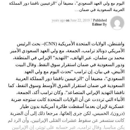
اليوم مع ولي العهد السعودي”، مضيفا أن “الزعيمين ناقشا دور المملكة
العربية السعودية في ضمان…
on
June 22, 2019
7 years ago
Published
Editor
By
واشنطن، الولايات المتحدة الأمريكية (CNN)– بحث الرئيس
الأمريكي دونالد ترامب، الجمعة، مع ولي العهد السعودي الأمير
محمد بن سلمان، عبر الهاتف، “التهديد” الإيراني في المنطقة،
ودور السعودية في ضمان استقرار سوق النفط. وقال البيت
الأبيض، في بيان، إن ترامب “تحدث اليوم مع ولي العهد
السعودي”، مضيفا أن “الزعيمين ناقشا دور المملكة العربية
السعودية في ضمان استقرار الشرق الأوسط وسوق النفط، كما
ناقشا التهديد الإيراني المتصاعد”. وكان ترامب أكد، الجمعة،
الأنباء التي ترددت عن أن الولايات المتحدة كانت ستوجه ضربة
عسكرية لإيران بعدما أسقطت طائرة أمريكية بدون طيار
(درون)، الخميس، لكن جرى إلغائها، مرجعا ذلك إلى أن الضربة
كانت ستسفر عن سقوط عشرات القتلى الإيرانيين، وأن الرد لم
يكن مناسبا. وقال ترامب، عبر حسابه على تويتر، إن الإيرانيين