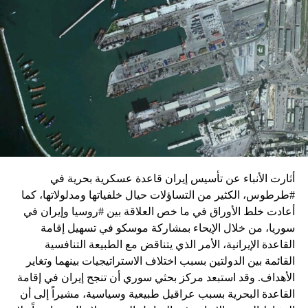
زيارة تأتي في إطار الجهود الدبلوماسية المكثفة التي تبذلها
واشنطن للدفع بالمفاوضات والتوصل إلى اتفاق لوقف لإطلاق
النار في غزة.
ويبدو أن نتنياهو استبق زيارة بلينكن لإسرائيل بالتأكيد على أن
الضغوط يجب أن تتوجه إلى حماس، وليس على حكومته.
كما وقال بيان من مكتب نتنياهو إنه مصر على بقاء القوات
الإسرائيلية في محور فيلادلفيا “لمنع الإرهابيين من إعادة
التسلح”.
أثارت الأنباء عن تأسيس إيران قاعدة عسكرية بحرية في
وفي هذا السياق، قال الكاتب والباحث السياسي الفلسطيني
#طرطوس، الكثير من التساؤلات حيال خلفياتها ومدلولاتها، كما
جمال زقوت في حديث لـ”سكاي نيوز عربية”:
أعادت خلط الأوراق في ما خص العلاقة بين #روسيا وإيران في
سوريا، من خلال الإيحاء بمشاركة موسكو في تسهيل إقامة
حماس ليست عقبة في المفاوضات وأي حديث من هذا
القاعدة الإيرانية، الأمر الذي يتناقض مع الطبيعة التنافسية
القبيل تجني على الموقف الفلسطيني.
القائمة بين الدولتين بسبب اختلاف الاستراتيجيات بينهما وتغاير
المعضلة الأساسية هي أن نتنياهو يعرض المجتمع
الأهداف. وقد استبعد مركز بحثي سوري أن تنجح إيران في إقامة
الإسرائيلي والمنطقة للخطر.
القاعدة البحرية بسبب عراقيل طبيعية وسياسية، مشيراً إلى أن