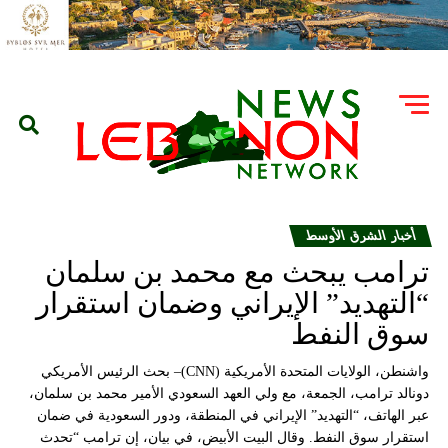
أخبار الشرق الأوسط
ترامب يبحث مع محمد بن سلمان
“التهديد” الإيراني وضمان استقرار
سوق النفط
واشنطن، الولايات المتحدة الأمريكية (CNN)– بحث الرئيس الأمريكي
دونالد ترامب، الجمعة، مع ولي العهد السعودي الأمير محمد بن سلمان،
عبر الهاتف، “التهديد” الإيراني في المنطقة، ودور السعودية في ضمان
استقرار سوق النفط. وقال البيت الأبيض، في بيان، إن ترامب “تحدث