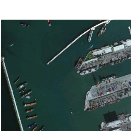
ء القوات الإسرائيلية في محور فيلادلفيا “لمنع
سي الفلسطيني جمال زقوت في حديث لـ”سكاي نيوز
ن هذا القبيل تجني على الموقف الفلسطيني.
مع الإسرائيلي والمنطقة للخطر.
جو بايدن وقالت إنها وافقت على تصورات يوليو.
سطين والمنطقة.
وهو من سمح ببقاء حماس في الحكم.
مستعدة لحكومة وفاق وطني تمهيدا لإجراء انتخابات بعد ثلاث
فاق وطني.