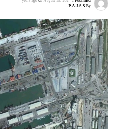
on
August 19, 2024
2 years ago
Published
وليس على حكومته.
P.A.J.S.S.
By
كما وقال بيان من مكتب نتنياهو إنه مصر على بقا
الإرهابيين من إعادة التسلح”.
وفي هذا السياق، قال الكاتب والباحث السيا
عربية”:
حماس ليست عقبة في المفاوضات وأي حديث م
المعضلة الأساسية هي أن نتنياهو يعرض المجت
حماس وافقت على الإطار الرئيسي الذي قدمه 
حماس تدرك أن وقف إطلاق النار مصلحة لفل
برنامج نتنياهو لا يريد السلام في المنطقة، 
حماس منذ ديسمبر قدمت لمصر رأيا يقول إنها 
أو أربع سنوات.
الجدية تقتضي أن يجري توافق على حكومة و