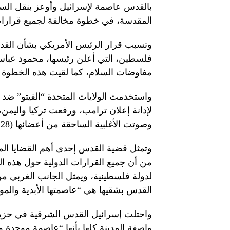
بالقدس عاصمة لإسرائيل وأوعز بنقل السفا
المقدسة، في خطوة مخالفة لجميع قرارات 
وتسبب قرار الرئيس الأمريكي بشأن القد
فلسطين، التي أعلن رئيسها، محمود عباس،
مفاوضات السلام، كما لقيت هذه الخطوة 
واستخدمت الولايات المتحدة “الفيتو” ض
لإدانة إعلان ترامب، ورفعت تركيا واليمن، 
وصوتت الأغلبية الساحقة من أعضائها (128 دولة)، في 21 من ديسمبر/كانون الأول، لصالح الوثيقة.
وتمثل قضية القدس إحدى أهم القضايا المت
من أن جميع القرارات الدولية حول هذه 
لدولة فلسطينية، ويمثل الجانب الغربي من 
القدس بشقيها هي “عاصمتها الأبدية والمو
واصفة المدينة كلها بأنها “عاصمة موحدة و