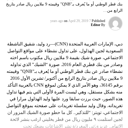
بنك قطر الوطني أو ما يُعرف بـ”QNB” وقيمته 9 ملايين ريال صادر بتاريخ
الرابع من…
on
April 29, 2019
7 years ago
Published
Editor
By
دبي، الإمارات العربية المتحدة (CNN)—رد وليد، شقيق الناشطة
السعودية لجين الهذلول، على تداول نشطاء على مواقع التواصل
الاجتماعي، صورة شيك بقيمة 9 ملايين ريال مكتوب باسم اخته
وصادر من بنك قطري العام 2016. صورة “الشيك” الذي تداوله
نشطاء صادر عن بنك قطر الوطني أو ما يُعرف بـ”QNB” وقيمته
9 ملايين ريال صادر بتاريخ الرابع من أكتوبر/ تشرين الأول 2016
برقم 36145، وهو الأمر الذي لا يمكن لموقع CNN بالعربية التأكد
منه بشكل مستقل، وهي ليست المرة لاأولى التي يتم فيها تداول
هذه الصور، حيث برزت سابقا ورد عليها وليد الهذلول مرارا في
تغريداته. وقال وليد سلسلة تغريدات على صفحته بموقع التواصل
الاجتماعي، تويتر: “للتذكير.. كل ما حطو صورة الشيك المزور ان
لجين استلمت ٩ مليون ريال من قطر يخليني ارغب بنشر لائحة
الاتهام.. عزيزي/تي المغرد/ة نشر الإشاعات يضعك تحت