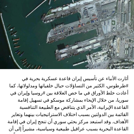
زيارة تأتي في إطار الجهود الدبلوماسية المكثفة التي تبذلها
واشنطن للدفع بالمفاوضات والتوصل إلى اتفاق لوقف لإطلاق
النار في غزة.
ويبدو أن نتنياهو استبق زيارة بلينكن لإسرائيل بالتأكيد على أن
الضغوط يجب أن تتوجه إلى حماس، وليس على حكومته.
كما وقال بيان من مكتب نتنياهو إنه مصر على بقاء القوات
الإسرائيلية في محور فيلادلفيا “لمنع الإرهابيين من إعادة
التسلح”.
أثارت الأنباء عن تأسيس إيران قاعدة عسكرية بحرية في
وفي هذا السياق، قال الكاتب والباحث السياسي الفلسطيني
#طرطوس، الكثير من التساؤلات حيال خلفياتها ومدلولاتها، كما
جمال زقوت في حديث لـ”سكاي نيوز عربية”:
أعادت خلط الأوراق في ما خص العلاقة بين #روسيا وإيران في
سوريا، من خلال الإيحاء بمشاركة موسكو في تسهيل إقامة
حماس ليست عقبة في المفاوضات وأي حديث من هذا
القاعدة الإيرانية، الأمر الذي يتناقض مع الطبيعة التنافسية
القبيل تجني على الموقف الفلسطيني.
القائمة بين الدولتين بسبب اختلاف الاستراتيجيات بينهما وتغاير
المعضلة الأساسية هي أن نتنياهو يعرض المجتمع
الأهداف. وقد استبعد مركز بحثي سوري أن تنجح إيران في إقامة
الإسرائيلي والمنطقة للخطر.
القاعدة البحرية بسبب عراقيل طبيعية وسياسية، مشيراً إلى أن