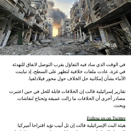
لم نتمكن من الحصول على تعليقات فيما يتعلق بالتهم الموجهة
للنساء بقضية “المساس بأمن الدولة”.
RELATED TOPICS:
UP NEX
جوم عنيف على كاتب قطري وتصريح “قوة إيران واحتلال
لسعودية”.. ومغردون: أي ذُل وصلوا إليه؟
DON'T MISS
وزير خارجية قطر: دول تدعي مكافحة الإرهاب وتستخدم
في الوقت الذي ساد فيه التفاؤل بقرب التوصل لاتفاق للتهدئة
أدواتها ضد العرب
في غزة، عادت ملفات خلافية لتظهر على السطح، إذ تباينت
الأنباء بشأن إمكانية حل الخلاف حول محور فيلادلفيا.
تقارير إسرائيلية قالت إن الخلافات قابلة للحل في حين اعتبرت
مصادر أخرى أن الخلافات ما زالت عميقة وتحتاج لنقاشات
وبحث.
Follow us on Twitter
هيئة البث الإسرائيلية قالت إن تل أبيب تؤيد اقتراحا أميركيا