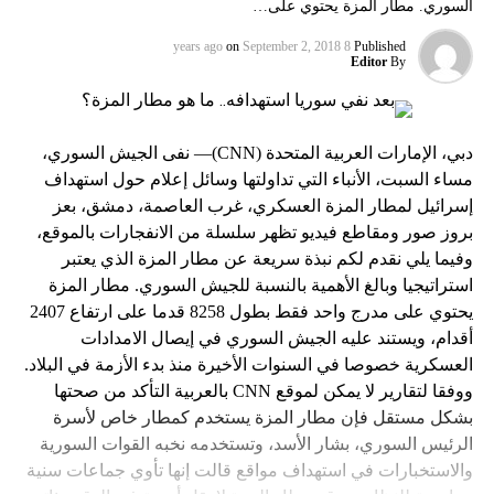
السوري. مطار المزة يحتوي على…
on
September 2, 2018
8 years ago
Published
Editor
By
دبي، الإمارات العربية المتحدة (CNN)— نفى الجيش السوري،
مساء السبت، الأنباء التي تداولتها وسائل إعلام حول استهداف
إسرائيل لمطار المزة العسكري، غرب العاصمة، دمشق، بعز
بروز صور ومقاطع فيديو تظهر سلسلة من الانفجارات بالموقع،
وفيما يلي نقدم لكم نبذة سريعة عن مطار المزة الذي يعتبر
استراتيجيا وبالغ الأهمية بالنسبة للجيش السوري. مطار المزة
يحتوي على مدرج واحد فقط بطول 8258 قدما على ارتفاع 2407
أقدام، ويستند عليه الجيش السوري في إيصال الامدادات
العسكرية خصوصا في السنوات الأخيرة منذ بدء الأزمة في البلاد.
ووفقا لتقارير لا يمكن لموقع CNN بالعربية التأكد من صحتها
بشكل مستقل فإن مطار المزة يستخدم كمطار خاص لأسرة
الرئيس السوري، بشار الأسد، وتستخدمه نخبه القوات السورية
والاستخبارات في استهداف مواقع قالت إنها تأوي جماعات سنية