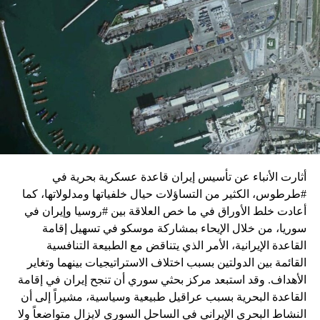
زيارة تأتي في إطار الجهود الدبلوماسية المكثفة التي تبذلها
واشنطن للدفع بالمفاوضات والتوصل إلى اتفاق لوقف لإطلاق
النار في غزة.
ويبدو أن نتنياهو استبق زيارة بلينكن لإسرائيل بالتأكيد على أن
الضغوط يجب أن تتوجه إلى حماس، وليس على حكومته.
كما وقال بيان من مكتب نتنياهو إنه مصر على بقاء القوات
الإسرائيلية في محور فيلادلفيا “لمنع الإرهابيين من إعادة
التسلح”.
أثارت الأنباء عن تأسيس إيران قاعدة عسكرية بحرية في
وفي هذا السياق، قال الكاتب والباحث السياسي الفلسطيني
#طرطوس، الكثير من التساؤلات حيال خلفياتها ومدلولاتها، كما
جمال زقوت في حديث لـ”سكاي نيوز عربية”:
أعادت خلط الأوراق في ما خص العلاقة بين #روسيا وإيران في
سوريا، من خلال الإيحاء بمشاركة موسكو في تسهيل إقامة
حماس ليست عقبة في المفاوضات وأي حديث من هذا
القاعدة الإيرانية، الأمر الذي يتناقض مع الطبيعة التنافسية
القبيل تجني على الموقف الفلسطيني.
القائمة بين الدولتين بسبب اختلاف الاستراتيجيات بينهما وتغاير
المعضلة الأساسية هي أن نتنياهو يعرض المجتمع
الأهداف. وقد استبعد مركز بحثي سوري أن تنجح إيران في إقامة
الإسرائيلي والمنطقة للخطر.
القاعدة البحرية بسبب عراقيل طبيعية وسياسية، مشيراً إلى أن
النشاط البحري الإيراني في الساحل السوري لايزال متواضعاً ولا
حماس وافقت على الإطار الرئيسي الذي قدمه جو بايدن