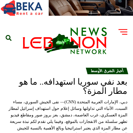
أخبار الشرق الأوسط
بعد نفي سوريا استهدافه.. ما هو
مطار المزة؟
دبي، الإمارات العربية المتحدة (CNN)— نفى الجيش السوري، مساء
السبت، الأنباء التي تداولتها وسائل إعلام حول استهداف إسرائيل لمطار
المزة العسكري، غرب العاصمة، دمشق، بعز بروز صور ومقاطع فيديو
تظهر سلسلة من الانفجارات بالموقع، وفيما يلي نقدم لكم نبذة سريعة
عن مطار المزة الذي يعتبر استراتيجيا وبالغ الأهمية بالنسبة للجيش