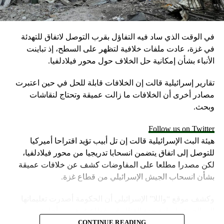
في الوقت الذي ساد فيه التفاؤل بقرب التوصل لاتفاق للتهدئة
في غزة، عادت ملفات خلافية لتظهر على السطح، إذ تباينت
الأنباء بشأن إمكانية حل الخلاف حول محور فيلادلفيا.
تقارير إسرائيلية قالت إن الخلافات قابلة للحل في حين اعتبرت
مصادر أخرى أن الخلافات ما زالت عميقة وتحتاج لنقاشات
وبحث.
Follow us on Twitter
هيئة البث الإسرائيلية قالت إن تل أبيب تؤيد اقتراحا أميركيا
للتوصل إلى اتفاق يتضمن انسحابا تدريجيا من محور فيلادلفيا،
لكن مصدرا مطلعا على المفاوضات كشف عن خلافات عميقة
بشأن انسحاب الجيش الإسرائيلي من قطاع غزة.
وكشف موقع “واللا” الإسرائيلي أن الحكومة أصدرت تعليماتها
إلى الجيش لزيادة حدة القتال في قطاع غزة، من أجل تحسين
موقف إسرائيل في محادثات الهدنة.
CONTINUE READING