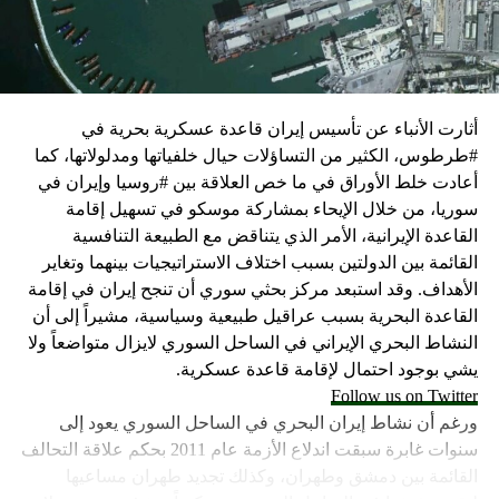
كما وقال بيان من مكتب نتنياهو إنه مصر على بقاء القوات
الإسرائيلية في محور فيلادلفيا “لمنع الإرهابيين من إعادة
التسلح”.
أثارت الأنباء عن تأسيس إيران قاعدة عسكرية بحرية في
وفي هذا السياق، قال الكاتب والباحث السياسي الفلسطيني
#طرطوس، الكثير من التساؤلات حيال خلفياتها ومدلولاتها، كما
جمال زقوت في حديث لـ”سكاي نيوز عربية”:
أعادت خلط الأوراق في ما خص العلاقة بين #روسيا وإيران في
سوريا، من خلال الإيحاء بمشاركة موسكو في تسهيل إقامة
حماس ليست عقبة في المفاوضات وأي حديث من هذا
القاعدة الإيرانية، الأمر الذي يتناقض مع الطبيعة التنافسية
القبيل تجني على الموقف الفلسطيني.
القائمة بين الدولتين بسبب اختلاف الاستراتيجيات بينهما وتغاير
المعضلة الأساسية هي أن نتنياهو يعرض المجتمع
الأهداف. وقد استبعد مركز بحثي سوري أن تنجح إيران في إقامة
الإسرائيلي والمنطقة للخطر.
القاعدة البحرية بسبب عراقيل طبيعية وسياسية، مشيراً إلى أن
النشاط البحري الإيراني في الساحل السوري لايزال متواضعاً ولا
حماس وافقت على الإطار الرئيسي الذي قدمه جو بايدن
يشي بوجود احتمال لإقامة قاعدة عسكرية.
وقالت إنها وافقت على تصورات يوليو.
Follow us on Twitter
حماس تدرك أن وقف إطلاق النار مصلحة لفلسطين
ورغم أن نشاط إيران البحري في الساحل السوري يعود إلى
والمنطقة.
سنوات غابرة سبقت اندلاع الأزمة عام 2011 بحكم علاقة التحالف
برنامج نتنياهو لا يريد السلام في المنطقة، وهو من سمح
القائمة بين دمشق وطهران، وكذلك تجديد طهران مساعيها