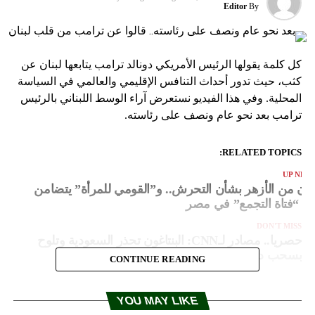
Editor
By
كل كلمة يقولها الرئيس الأمريكي دونالد ترامب يتابعها لبنان عن
كثب، حيث تدور أحداث التنافس الإقليمي والعالمي في السياسة
المحلية. وفي هذا الفيديو نستعرض آراء الوسط اللبناني بالرئيس
ترامب بعد نحو عام ونصف على رئاسته.
RELATED TOPICS:
UP NEX
يان من الأزهر بشأن التحرش.. و”القومي للمرأة” يتضامن
ع “فتاة التجمع” في مصر
DON'T MISS
حصريا.. مصادر لـCNN: البنتاغون تحذر السعودية وتلوح
بسحب دعمها في اليمن
CONTINUE READING
YOU MAY LIKE