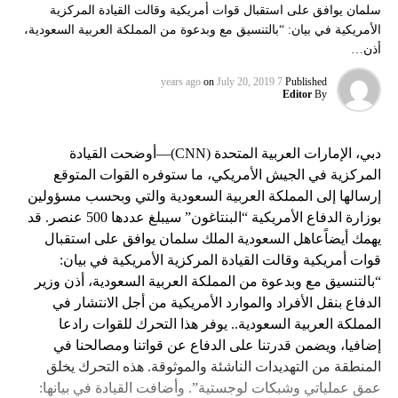
سلمان يوافق على استقبال قوات أمريكية وقالت القيادة المركزية
الأمريكية في بيان: “بالتنسيق مع وبدعوة من المملكة العربية السعودية،
أذن…
on
July 20, 2019
7 years ago
Published
Editor
By
دبي، الإمارات العربية المتحدة (CNN)—أوضحت القيادة
المركزية في الجيش الأمريكي، ما ستوفره القوات المتوقع
إرسالها إلى المملكة العربية السعودية والتي وبحسب مسؤولين
بوزارة الدفاع الأمريكية “البنتاغون” سيبلغ عددها 500 عنصر. قد
يهمك أيضاًعاهل السعودية الملك سلمان يوافق على استقبال
قوات أمريكية وقالت القيادة المركزية الأمريكية في بيان:
“بالتنسيق مع وبدعوة من المملكة العربية السعودية، أذن وزير
الدفاع بنقل الأفراد والموارد الأمريكية من أجل الانتشار في
المملكة العربية السعودية.. يوفر هذا التحرك للقوات رادعا
إضافيا، ويضمن قدرتنا على الدفاع عن قواتنا ومصالحنا في
المنطقة من التهديدات الناشئة والموثوقة. هذه التحرك يخلق
عمق عملياتي وشبكات لوجستية”. وأضافت القيادة في بيانها: