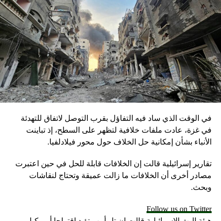
في الوقت الذي ساد فيه التفاؤل بقرب التوصل لاتفاق للتهدئة
في غزة، عادت ملفات خلافية لتظهر على السطح، إذ تباينت
الأنباء بشأن إمكانية حل الخلاف حول محور فيلادلفيا.
تقارير إسرائيلية قالت إن الخلافات قابلة للحل في حين اعتبرت
مصادر أخرى أن الخلافات ما زالت عميقة وتحتاج لنقاشات
وبحث.
Follow us on Twitter
هيئة البث الإسرائيلية قالت إن تل أبيب تؤيد اقتراحا أميركيا