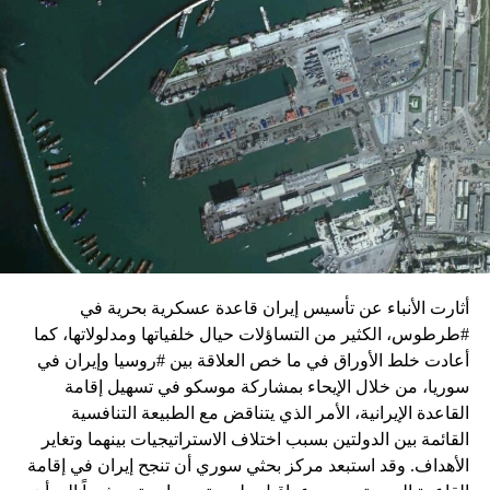
زيارة تأتي في إطار الجهود الدبلوماسية المكثفة التي تبذلها
واشنطن للدفع بالمفاوضات والتوصل إلى اتفاق لوقف لإطلاق
النار في غزة.
ويبدو أن نتنياهو استبق زيارة بلينكن لإسرائيل بالتأكيد على أن
الضغوط يجب أن تتوجه إلى حماس، وليس على حكومته.
كما وقال بيان من مكتب نتنياهو إنه مصر على بقاء القوات
الإسرائيلية في محور فيلادلفيا “لمنع الإرهابيين من إعادة
التسلح”.
أثارت الأنباء عن تأسيس إيران قاعدة عسكرية بحرية في
وفي هذا السياق، قال الكاتب والباحث السياسي الفلسطيني
#طرطوس، الكثير من التساؤلات حيال خلفياتها ومدلولاتها، كما
جمال زقوت في حديث لـ”سكاي نيوز عربية”:
أعادت خلط الأوراق في ما خص العلاقة بين #روسيا وإيران في
سوريا، من خلال الإيحاء بمشاركة موسكو في تسهيل إقامة
حماس ليست عقبة في المفاوضات وأي حديث من هذا
القاعدة الإيرانية، الأمر الذي يتناقض مع الطبيعة التنافسية
القبيل تجني على الموقف الفلسطيني.
القائمة بين الدولتين بسبب اختلاف الاستراتيجيات بينهما وتغاير
المعضلة الأساسية هي أن نتنياهو يعرض المجتمع
الأهداف. وقد استبعد مركز بحثي سوري أن تنجح إيران في إقامة
الإسرائيلي والمنطقة للخطر.