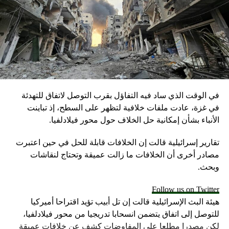
في الوقت الذي ساد فيه التفاؤل بقرب التوصل لاتفاق للتهدئة
في غزة، عادت ملفات خلافية لتظهر على السطح، إذ تباينت
الأنباء بشأن إمكانية حل الخلاف حول محور فيلادلفيا.
تقارير إسرائيلية قالت إن الخلافات قابلة للحل في حين اعتبرت
مصادر أخرى أن الخلافات ما زالت عميقة وتحتاج لنقاشات
وبحث.
Follow us on Twitter
هيئة البث الإسرائيلية قالت إن تل أبيب تؤيد اقتراحا أميركيا
للتوصل إلى اتفاق يتضمن انسحابا تدريجيا من محور فيلادلفيا،
لكن مصدرا مطلعا على المفاوضات كشف عن خلافات عميقة