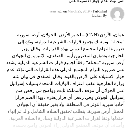
التي تؤكد عدم جواز الاستيلاء على…
on
March 25, 2019
7 years ago
Published
Editor
By
عمان، الأردن (CNN) – اعتبر الأردن، الجولان، أرضا سورية
“محتلة” وتمسك بجميع قرارات الشرعية الدولية، ونوّه إلى
ضرورة التزام المجتمع الدولي بهذه القرارات. وقال وزير
الخارجية وشؤون المغتربين أيمن الصفدي، الإثنين، إن الجولان
أرض سورية “محتلة” وفقاً لجميع قرارات الشرعية الدولية وشدد
على ضرورة التزام المجتمع الدولي هذه القرارات التي تؤكد عدم
جواز الاستيلاء على الأرض بالقوة. وقال الصفدي في بيان بثته
وزارة الخارجية عقب اعتراف الولايات المتحدة بسيادة إسرائيل
على الجولان أن موقف المملكة ثابت وواضح في رفض ضم
إسرائيل الجولان وفي رفض أي قرار يعترف بهذا الضم قرارا
أحاديا سيزيد التوتر في المنطقة، ولا يغير حقيقة أن الجولان
المحتل أرض سورية، يتطلب تحقيق السلام الشامل والدائم إنهاء
احتلالها وفقا لقرارات الشرعية الدولية ومبادرة السلام العربية.
وأضاف أن موقف المجتمع الدولي إزاء الجولان واضح يجسده