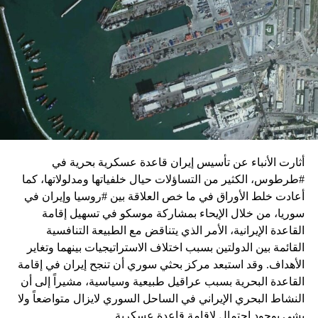
واشنطن للدفع بالمفاوضات والتوصل إلى اتفاق لوقف لإطلاق
النار في غزة.
ويبدو أن نتنياهو استبق زيارة بلينكن لإسرائيل بالتأكيد على أن
الضغوط يجب أن تتوجه إلى حماس، وليس على حكومته.
كما وقال بيان من مكتب نتنياهو إنه مصر على بقاء القوات
الإسرائيلية في محور فيلادلفيا “لمنع الإرهابيين من إعادة
التسلح”.
أثارت الأنباء عن تأسيس إيران قاعدة عسكرية بحرية في
وفي هذا السياق، قال الكاتب والباحث السياسي الفلسطيني
#طرطوس، الكثير من التساؤلات حيال خلفياتها ومدلولاتها، كما
جمال زقوت في حديث لـ”سكاي نيوز عربية”:
أعادت خلط الأوراق في ما خص العلاقة بين #روسيا وإيران في
سوريا، من خلال الإيحاء بمشاركة موسكو في تسهيل إقامة
حماس ليست عقبة في المفاوضات وأي حديث من هذا
القاعدة الإيرانية، الأمر الذي يتناقض مع الطبيعة التنافسية
القبيل تجني على الموقف الفلسطيني.
القائمة بين الدولتين بسبب اختلاف الاستراتيجيات بينهما وتغاير
المعضلة الأساسية هي أن نتنياهو يعرض المجتمع
الأهداف. وقد استبعد مركز بحثي سوري أن تنجح إيران في إقامة
الإسرائيلي والمنطقة للخطر.
القاعدة البحرية بسبب عراقيل طبيعية وسياسية، مشيراً إلى أن
النشاط البحري الإيراني في الساحل السوري لايزال متواضعاً ولا
حماس وافقت على الإطار الرئيسي الذي قدمه جو بايدن
يشي بوجود احتمال لإقامة قاعدة عسكرية.
وقالت إنها وافقت على تصورات يوليو.