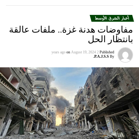
لجيش السوري يوجه ضربات نارية على الإرهابيين في
لغوطة ويستعيد قرى وبلدات
أخبار الشرق الأوسط
DON'T MISS
غازات “سامة مجهولة” تثير الحيرة بمدينة عربية
مفاوضات هدنة غزة.. ملفات عالقة
بانتظار الحل
on
August 19, 2024
2 years ago
Published
P.A.J.S.S.
By