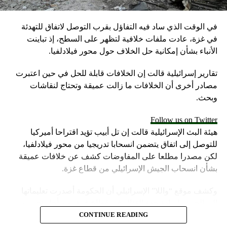
في الوقت الذي ساد فيه التفاؤل بقرب التوصل لاتفاق للتهدئة
في غزة، عادت ملفات خلافية لتظهر على السطح، إذ تباينت
الأنباء بشأن إمكانية حل الخلاف حول محور فيلادلفيا.
تقارير إسرائيلية قالت إن الخلافات قابلة للحل في حين اعتبرت
مصادر أخرى أن الخلافات ما زالت عميقة وتحتاج لنقاشات
وبحث.
Follow us on Twitter
هيئة البث الإسرائيلية قالت إن تل أبيب تؤيد اقتراحا أميركيا
للتوصل إلى اتفاق يتضمن انسحابا تدريجيا من محور فيلادلفيا،
لكن مصدرا مطلعا على المفاوضات كشف عن خلافات عميقة
بشأن انسحاب الجيش الإسرائيلي من قطاع غزة.
وكشف موقع “واللا” الإسرائيلي أن الحكومة أصدرت تعليماتها
إلى الجيش لزيادة حدة القتال في قطاع غزة، من أجل تحسين
موقف إسرائيل في محادثات الهدنة.
CONTINUE READING