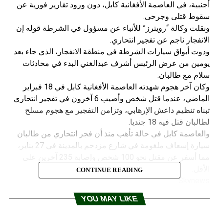
أجنبية، في العاصمة الأفغانية كابل، دون ورود تقارير فورية عن
سقوط قتلى وجرحى.
ونقلت وكالة “رويترز” للأنباء عن مسؤول في الشرطة قوله إن
الانفجار ناجم عن تفجير انتحاري.
ودوت أبواق سيارات الشرطة في منطقة الانفجار، الذي جاء بعد
يومين من عرض الرئيس أشرف عبدالغني البدء في محادثات
سلام مع طالبان.
وكان آخر هجوم شهدته العاصمة الأفغانية كابل في 18 فبراير
الماضي، عندما قتل شخص وأصيب 6 آخرون في تفجير انتحاري
تبناه تنظيم داعش الإرهابي، وتزامن التفجير مع هجوم مسلح
لطالبان قتل فيه 18 جنديا.
والعاصمة كابل في حالة تأهب منذ أن فجر انتحاري من طالبان
سيارة إسعاف ملغومة في شارع مزدحم بالمدينة في 27 يناير،
مما أسفر عن مقتل نحو 100 شخص وإصابة 235 آخرين على
الأقل.
CONTINUE READING
Skynews
RELATED TOPICS:
YOU MAY LIKE
UP NEX