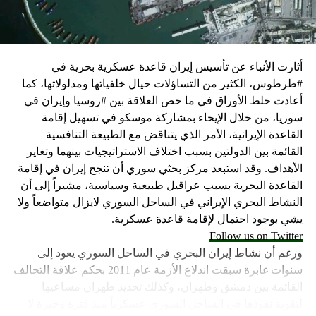
كما وقال بيان من مكتب نتنياهو إنه مصر على بقاء القوات
الإسرائيلية في محور فيلادلفيا “لمنع الإرهابيين من إعادة
التسلح”.
أثارت الأنباء عن تأسيس إيران قاعدة عسكرية بحرية في
وفي هذا السياق، قال الكاتب والباحث السياسي الفلسطيني
#طرطوس، الكثير من التساؤلات حيال خلفياتها ومدلولاتها، كما
جمال زقوت في حديث لـ”سكاي نيوز عربية”:
أعادت خلط الأوراق في ما خص العلاقة بين #روسيا وإيران في
سوريا، من خلال الإيحاء بمشاركة موسكو في تسهيل إقامة
حماس ليست عقبة في المفاوضات وأي حديث من هذا
القاعدة الإيرانية، الأمر الذي يتناقض مع الطبيعة التنافسية
القبيل تجني على الموقف الفلسطيني.
القائمة بين الدولتين بسبب اختلاف الاستراتيجيات بينهما وتغاير
المعضلة الأساسية هي أن نتنياهو يعرض المجتمع
الأهداف. وقد استبعد مركز بحثي سوري أن تنجح إيران في إقامة
الإسرائيلي والمنطقة للخطر.
القاعدة البحرية بسبب عراقيل طبيعية وسياسية، مشيراً إلى أن
النشاط البحري الإيراني في الساحل السوري لايزال متواضعاً ولا
حماس وافقت على الإطار الرئيسي الذي قدمه جو بايدن
يشي بوجود احتمال لإقامة قاعدة عسكرية.
وقالت إنها وافقت على تصورات يوليو.
Follow us on Twitter
حماس تدرك أن وقف إطلاق النار مصلحة لفلسطين
ورغم أن نشاط إيران البحري في الساحل السوري يعود إلى
والمنطقة.
سنوات غابرة سبقت اندلاع الأزمة عام 2011 بحكم علاقة التحالف
برنامج نتنياهو لا يريد السلام في المنطقة، وهو من سمح
القائمة بين دمشق وطهران، وكذلك تجديد طهران مساعيها
ببقاء حماس في الحكم.
لتقوية نفوذها في الساحل السوري عسكرياً منذ فترة وجيزة لا