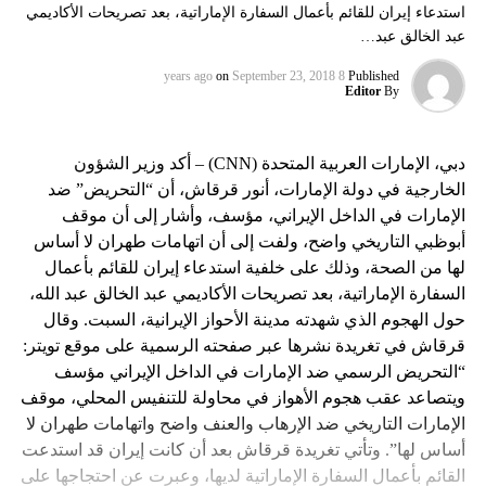
استدعاء إيران للقائم بأعمال السفارة الإماراتية، بعد تصريحات الأكاديمي
عبد الخالق عبد…
on
September 23, 2018
8 years ago
Published
Editor
By
دبي، الإمارات العربية المتحدة (CNN) – أكد وزير الشؤون
الخارجية في دولة الإمارات، أنور قرقاش، أن “التحريض” ضد
الإمارات في الداخل الإيراني، مؤسف، وأشار إلى أن موقف
أبوظبي التاريخي واضح، ولفت إلى أن اتهامات طهران لا أساس
لها من الصحة، وذلك على خلفية استدعاء إيران للقائم بأعمال
السفارة الإماراتية، بعد تصريحات الأكاديمي عبد الخالق عبد الله،
حول الهجوم الذي شهدته مدينة الأحواز الإيرانية، السبت. وقال
قرقاش في تغريدة نشرها عبر صفحته الرسمية على موقع تويتر:
“التحريض الرسمي ضد الإمارات في الداخل الإيراني مؤسف
ويتصاعد عقب هجوم الأهواز في محاولة للتنفيس المحلي، موقف
الإمارات التاريخي ضد الإرهاب والعنف واضح واتهامات طهران لا
أساس لها”. وتأتي تغريدة قرقاش بعد أن كانت إيران قد استدعت
القائم بأعمال السفارة الإماراتية لديها، وعبرت عن احتجاجها على