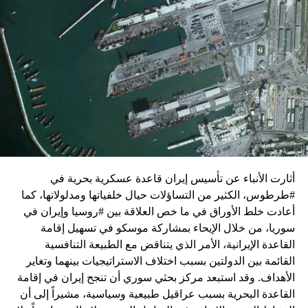
زيارة تأتي في إطار الجهود الدبلوماسية المكثفة التي تبذلها
واشنطن للدفع بالمفاوضات والتوصل إلى اتفاق لوقف لإطلاق
النار في غزة.
ويبدو أن نتنياهو استبق زيارة بلينكن لإسرائيل بالتأكيد على أن
الضغوط يجب أن تتوجه إلى حماس، وليس على حكومته.
كما وقال بيان من مكتب نتنياهو إنه مصر على بقاء القوات
الإسرائيلية في محور فيلادلفيا “لمنع الإرهابيين من إعادة
التسلح”.
أثارت الأنباء عن تأسيس إيران قاعدة عسكرية بحرية في
وفي هذا السياق، قال الكاتب والباحث السياسي الفلسطيني
#طرطوس، الكثير من التساؤلات حيال خلفياتها ومدلولاتها، كما
جمال زقوت في حديث لـ”سكاي نيوز عربية”:
أعادت خلط الأوراق في ما خص العلاقة بين #روسيا وإيران في
سوريا، من خلال الإيحاء بمشاركة موسكو في تسهيل إقامة
حماس ليست عقبة في المفاوضات وأي حديث من هذا
القاعدة الإيرانية، الأمر الذي يتناقض مع الطبيعة التنافسية
القبيل تجني على الموقف الفلسطيني.
القائمة بين الدولتين بسبب اختلاف الاستراتيجيات بينهما وتغاير
المعضلة الأساسية هي أن نتنياهو يعرض المجتمع
الأهداف. وقد استبعد مركز بحثي سوري أن تنجح إيران في إقامة
الإسرائيلي والمنطقة للخطر.
القاعدة البحرية بسبب عراقيل طبيعية وسياسية، مشيراً إلى أن