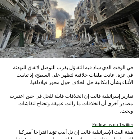
الصدر يعلّق على “هجوم الأحواز”: يد التشدد تعصف بإيران
في الوقت الذي ساد فيه التفاؤل بقرب التوصل لاتفاق للتهدئة
في غزة، عادت ملفات خلافية لتظهر على السطح، إذ تباينت
الأنباء بشأن إمكانية حل الخلاف حول محور فيلادلفيا.
تقارير إسرائيلية قالت إن الخلافات قابلة للحل في حين اعتبرت
مصادر أخرى أن الخلافات ما زالت عميقة وتحتاج لنقاشات
وبحث.
Follow us on Twitter
هيئة البث الإسرائيلية قالت إن تل أبيب تؤيد اقتراحا أميركيا