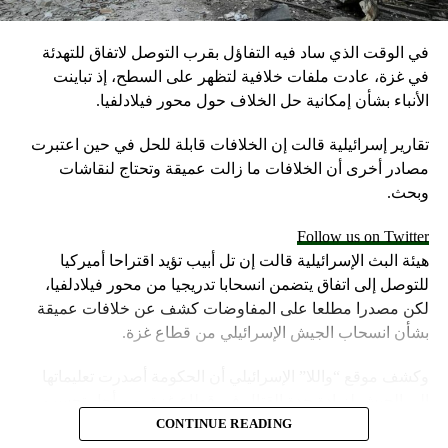
علمت فرق الإنقاذ على احتواء الموقف وعدم تفاقمه.
وكان الحادث أثناء هبوط طائرة بوينغ 737-800 تابعة لشركة
في الوقت الذي ساد فيه التفاؤل بقرب التوصل لاتفاق للتهدئة
“بيغاسوس” الجوية التى وصلت من أنقرة وعلى متنها 162
في غزة، عادت ملفات خلافية لتظهر على السطح، إذ تباينت
شخصا.
الأنباء بشأن إمكانية حل الخلاف حول محور فيلادلفيا.
وأعلن مسؤولو المطار أن جميع الركاب وطاقم الطائرة خرجوا
منها دون إصابات، فيما قررت سلطات المطار إغلاق أبواب
تقارير إسرائيلية قالت إن الخلافات قابلة للحل في حين اعتبرت
المطار وتأجيل جميع الرحلات لفترة عقب الحادث، قبل أن
مصادر أخرى أن الخلافات ما زالت عميقة وتحتاج لنقاشات
يستأنف رحلاته لاحقا.
وبحث.
RELATED TOPICS:
Follow us on Twitter
UP NEX
هيئة البث الإسرائيلية قالت إن تل أبيب تؤيد اقتراحا أميركيا
ركيا تحشد قواتها عند الحدود السورية
للتوصل إلى اتفاق يتضمن انسحابا تدريجيا من محور فيلادلفيا،
DON'T MISS
لكن مصدرا مطلعا على المفاوضات كشف عن خلافات عميقة
مفاجأة مزلزلة… من هو البلد الإسلامي الأوّل الذي سيتحوّل
بشأن انسحاب الجيش الإسرائيلي من قطاع غزة.
إلى المسيحية؟
وكشف موقع “واللا” الإسرائيلي أن الحكومة أصدرت تعليماتها
إلى الجيش لزيادة حدة القتال في قطاع غزة، من أجل تحسين
موقف إسرائيل في محادثات الهدنة.
CONTINUE READING