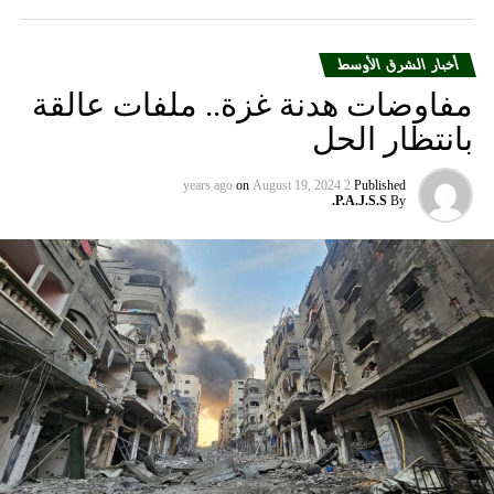
أخبار الشرق الأوسط
مفاوضات هدنة غزة.. ملفات عالقة
بانتظار الحل
on
August 19, 2024
2 years ago
Published
P.A.J.S.S.
By
عاش ركاب طائرة تركية لحظات رعب وهلع يوم السبت الماضي
بعدما انحرفت طائرتهم عن مسارها أثناء هبوطها باتجاه قاع
البحر.
وقد نُشر على موقع “يوتيوب” مقطع فيديو لإجلاء ركاب من
الطائرة التي خرجت عن مسارها من ممر الهبوط باتجاه البحر
في مطار طرابزون التركي، بعدما غرس عجلاتها في الطين
المكسو بالثلج وتتوقف على بعد أمتار قليلة عن سطح البحر،
لينجو من كان على متنها من موت محقق.
وظهر في الفيديو مغادرة الركاب لمقصورة الطائرة من خلال
مخارج الطوارئ وقد انتابتهم حالة من الذعر والرعب، فيما