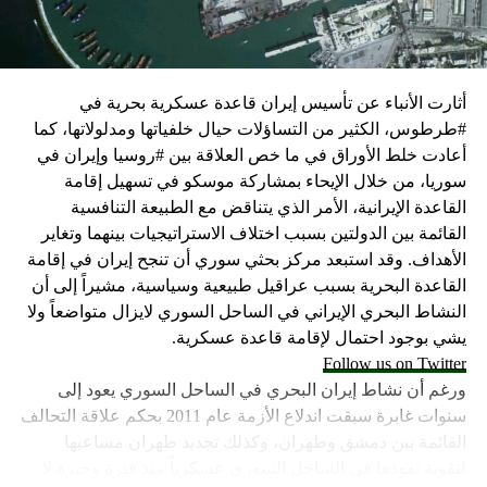
كما وقال بيان من مكتب نتنياهو إنه مصر على بقاء القوات
الإسرائيلية في محور فيلادلفيا “لمنع الإرهابيين من إعادة
التسلح”.
أثارت الأنباء عن تأسيس إيران قاعدة عسكرية بحرية في
وفي هذا السياق، قال الكاتب والباحث السياسي الفلسطيني
#طرطوس، الكثير من التساؤلات حيال خلفياتها ومدلولاتها، كما
جمال زقوت في حديث لـ”سكاي نيوز عربية”:
أعادت خلط الأوراق في ما خص العلاقة بين #روسيا وإيران في
سوريا، من خلال الإيحاء بمشاركة موسكو في تسهيل إقامة
حماس ليست عقبة في المفاوضات وأي حديث من هذا
القاعدة الإيرانية، الأمر الذي يتناقض مع الطبيعة التنافسية
القبيل تجني على الموقف الفلسطيني.
القائمة بين الدولتين بسبب اختلاف الاستراتيجيات بينهما وتغاير
المعضلة الأساسية هي أن نتنياهو يعرض المجتمع
الأهداف. وقد استبعد مركز بحثي سوري أن تنجح إيران في إقامة
الإسرائيلي والمنطقة للخطر.
القاعدة البحرية بسبب عراقيل طبيعية وسياسية، مشيراً إلى أن
النشاط البحري الإيراني في الساحل السوري لايزال متواضعاً ولا
حماس وافقت على الإطار الرئيسي الذي قدمه جو بايدن
يشي بوجود احتمال لإقامة قاعدة عسكرية.
وقالت إنها وافقت على تصورات يوليو.
Follow us on Twitter
حماس تدرك أن وقف إطلاق النار مصلحة لفلسطين
ورغم أن نشاط إيران البحري في الساحل السوري يعود إلى
والمنطقة.
سنوات غابرة سبقت اندلاع الأزمة عام 2011 بحكم علاقة التحالف
برنامج نتنياهو لا يريد السلام في المنطقة، وهو من سمح
القائمة بين دمشق وطهران، وكذلك تجديد طهران مساعيها
ببقاء حماس في الحكم.
لتقوية نفوذها في الساحل السوري عسكرياً منذ فترة وجيزة لا